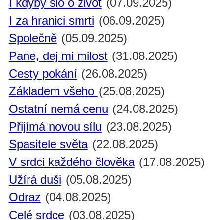
I kdyby šlo o život
(07.09.2025)
I za hranici smrti
(06.09.2025)
Společně
(05.09.2025)
Pane, dej mi milost
(31.08.2025)
Cesty pokání
(26.08.2025)
Základem všeho
(25.08.2025)
Ostatní nemá cenu
(24.08.2025)
Přijímá novou sílu
(23.08.2025)
Spasitele světa
(22.08.2025)
V srdci každého člověka
(17.08.2025)
Užírá duši
(05.08.2025)
Odraz
(04.08.2025)
Celé srdce
(03.08.2025)