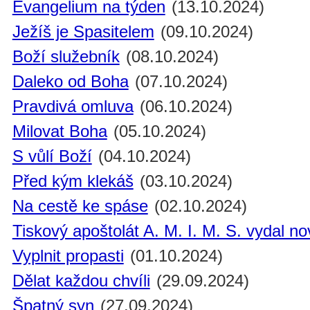
Evangelium na týden
(13.10.2024)
Ježíš je Spasitelem
(09.10.2024)
Boží služebník
(08.10.2024)
Daleko od Boha
(07.10.2024)
Pravdivá omluva
(06.10.2024)
Milovat Boha
(05.10.2024)
S vůlí Boží
(04.10.2024)
Před kým klekáš
(03.10.2024)
Na cestě ke spáse
(02.10.2024)
Tiskový apoštolát A. M. I. M. S. vydal n
Vyplnit propasti
(01.10.2024)
Dělat každou chvíli
(29.09.2024)
Špatný syn
(27.09.2024)