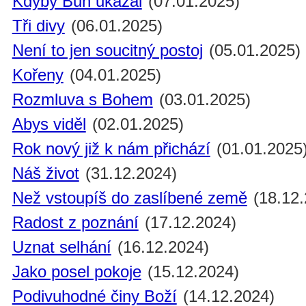
Kdyby Bůh ukázal
(07.01.2025)
Tři divy
(06.01.2025)
Není to jen soucitný postoj
(05.01.2025)
Kořeny
(04.01.2025)
Rozmluva s Bohem
(03.01.2025)
Abys viděl
(02.01.2025)
Rok nový již k nám přichází
(01.01.2025
Náš život
(31.12.2024)
Než vstoupíš do zaslíbené země
(18.12.
Radost z poznání
(17.12.2024)
Uznat selhání
(16.12.2024)
Jako posel pokoje
(15.12.2024)
Podivuhodné činy Boží
(14.12.2024)