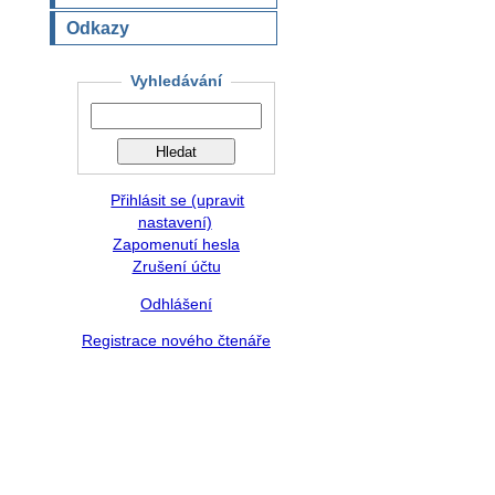
Odkazy
Vyhledávání
Přihlásit se (upravit
nastavení)
Zapomenutí hesla
Zrušení účtu
Odhlášení
Registrace nového čtenáře