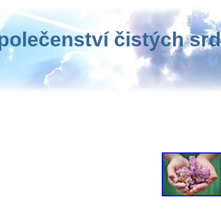
polečenství čistých srd