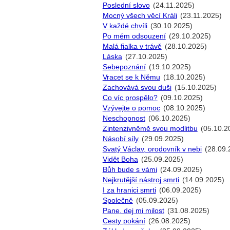
Poslední slovo
(24.11.2025)
Mocný všech věcí Králi
(23.11.2025)
V každé chvíli
(30.10.2025)
Po mém odsouzení
(29.10.2025)
Malá fialka v trávě
(28.10.2025)
Láska
(27.10.2025)
Sebepoznání
(19.10.2025)
Vracet se k Němu
(18.10.2025)
Zachovává svou duši
(15.10.2025)
Co víc prospělo?
(09.10.2025)
Vzývejte o pomoc
(08.10.2025)
Neschopnost
(06.10.2025)
Zintenzivněmě svou modlitbu
(05.10.2
Násobí síly
(29.09.2025)
Svatý Václav, orodovník v nebi
(28.09.
Vidět Boha
(25.09.2025)
Bůh bude s vámi
(24.09.2025)
Nejkrutější nástroj smrti
(14.09.2025)
I za hranici smrti
(06.09.2025)
Společně
(05.09.2025)
Pane, dej mi milost
(31.08.2025)
Cesty pokání
(26.08.2025)