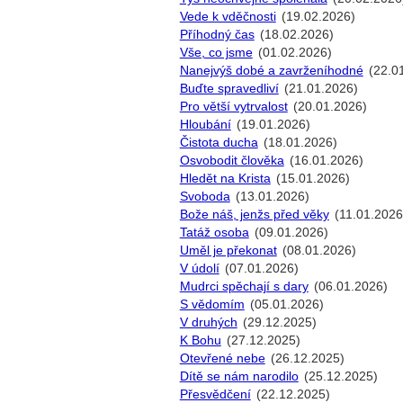
Vede k vděčnosti
(19.02.2026)
Příhodný čas
(18.02.2026)
Vše, co jsme
(01.02.2026)
Nanejvýš dobé a zavrženíhodné
(22.0
Buďte spravedliví
(21.01.2026)
Pro větší vytrvalost
(20.01.2026)
Hloubání
(19.01.2026)
Čistota ducha
(18.01.2026)
Osvobodit člověka
(16.01.2026)
Hledět na Krista
(15.01.2026)
Svoboda
(13.01.2026)
Bože náš, jenžs před věky
(11.01.2026
Tatáž osoba
(09.01.2026)
Uměl je překonat
(08.01.2026)
V údolí
(07.01.2026)
Mudrci spěchají s dary
(06.01.2026)
S vědomím
(05.01.2026)
V druhých
(29.12.2025)
K Bohu
(27.12.2025)
Otevřené nebe
(26.12.2025)
Dítě se nám narodilo
(25.12.2025)
Přesvědčení
(22.12.2025)