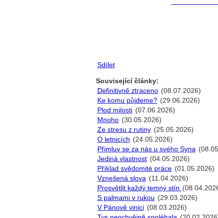
Sdílet
Související články:
Definitivně ztraceno
(08.07.2026)
Ke komu půjdeme?
(29.06.2026)
Plod milosti
(07.06.2026)
Mnoho
(30.05.2026)
Ze stresu z rutiny
(25.05.2026)
O letnicích
(24.05.2026)
Přimluv se za nás u svého Syna
(08.05
Jediná vlastnost
(04.05.2026)
Příklad svědomité práce
(01.05.2026)
Vznešená slova
(11.04.2026)
Prosvětlit každý temný stín
(08.04.202
S palmami v rukou
(29.03.2026)
V Pánově vinici
(08.03.2026)
Tys neochvějně spoléhala
(20.02.2026