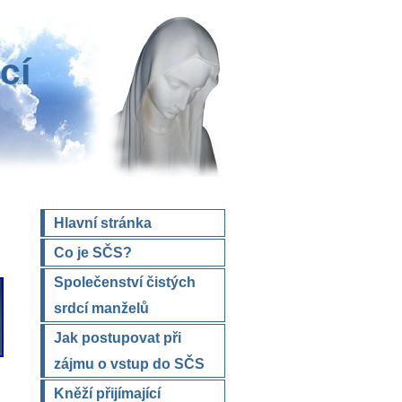
cí
Hlavní stránka
Co je SČS?
Společenství čistých
srdcí manželů
Jak postupovat při
zájmu o vstup do SČS
Kněží přijímající