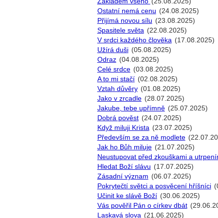
Základem všeho
(25.08.2025)
Ostatní nemá cenu
(24.08.2025)
Přijímá novou sílu
(23.08.2025)
Spasitele světa
(22.08.2025)
V srdci každého člověka
(17.08.2025)
Užírá duši
(05.08.2025)
Odraz
(04.08.2025)
Celé srdce
(03.08.2025)
A to mi stačí
(02.08.2025)
Vztah důvěry
(01.08.2025)
Jako v zrcadle
(28.07.2025)
Jakube, tebe upřímně
(25.07.2025)
Dobrá pověst
(24.07.2025)
Když miluji Krista
(23.07.2025)
Především se za ně modlete
(22.07.20
Jak ho Bůh miluje
(21.07.2025)
Neustupovat před zkouškami a utrpení
Hledat Boží slávu
(17.07.2025)
Zásadní význam
(06.07.2025)
Pokrytečtí světci a posvěcení hříšníci
(
Učinit ke slávě Boží
(30.06.2025)
Vás pověřil Pán o církev dbát
(29.06.2
Laskavá slova
(21.06.2025)