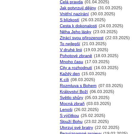
Celá pravda
(01.04.2025)
Jak potvrzují dějiny
(31.03.2025)
Vnitřní nazírání
(30.03.2025)
S blízkostí
(26.03.2025)
Cesta k dokonalosti
(24.03.2025)
Něha Jeho lásky
(23.03.2025)
Ztrácí svou přirozenost
(22.03.2025)
To nejlepší
(21.03.2025)
V druhé linii
(19.03.2025)
Pohotové zbraně
(18.03.2025)
Mnoho času
(17.03.2025)
City a rozhodnutí
(16.03.2025)
Každý den
(15.03.2025)
K cíli
(08.03.2025)
Rozmluva s Bohem
(07.03.2025)
Království Boží
(06.03.2025)
Světlo shůry
(05.03.2025)
Mocná zbraň
(03.03.2025)
Lenoši
(26.02.2025)
S výčitkou
(25.02.2025)
Slouží Bohu
(23.02.2025)
Utvrzuj své bratry
(22.02.2025)
Bezvýznamné projevy
(19.02.2025)