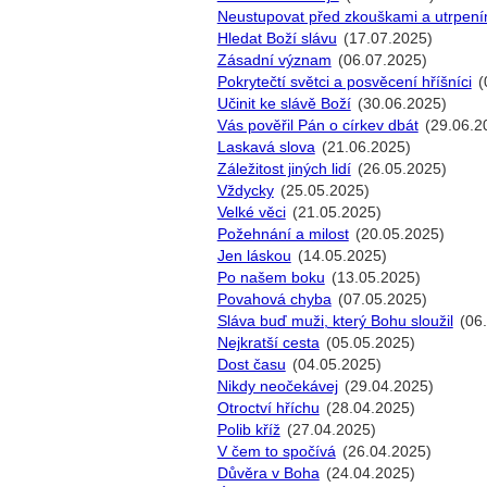
Neustupovat před zkouškami a utrpení
Hledat Boží slávu
(17.07.2025)
Zásadní význam
(06.07.2025)
Pokrytečtí světci a posvěcení hříšníci
(
Učinit ke slávě Boží
(30.06.2025)
Vás pověřil Pán o církev dbát
(29.06.2
Laskavá slova
(21.06.2025)
Záležitost jiných lidí
(26.05.2025)
Vždycky
(25.05.2025)
Velké věci
(21.05.2025)
Požehnání a milost
(20.05.2025)
Jen láskou
(14.05.2025)
Po našem boku
(13.05.2025)
Povahová chyba
(07.05.2025)
Sláva buď muži, který Bohu sloužil
(06
Nejkratší cesta
(05.05.2025)
Dost času
(04.05.2025)
Nikdy neočekávej
(29.04.2025)
Otroctví hříchu
(28.04.2025)
Polib kříž
(27.04.2025)
V čem to spočívá
(26.04.2025)
Důvěra v Boha
(24.04.2025)