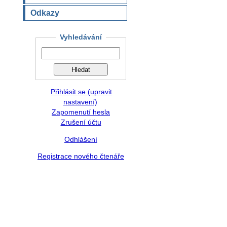
Odkazy
Vyhledávání
Přihlásit se (upravit
nastavení)
Zapomenutí hesla
Zrušení účtu
Odhlášení
Registrace nového čtenáře