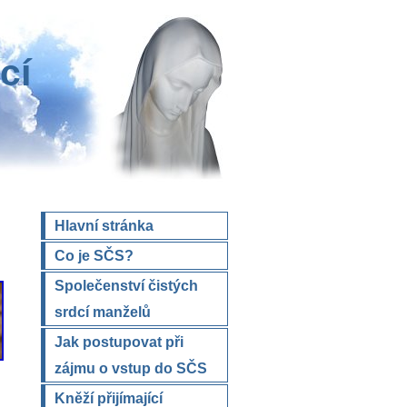
cí
Hlavní stránka
Co je SČS?
Společenství čistých
srdcí manželů
Jak postupovat při
zájmu o vstup do SČS
Kněží přijímající