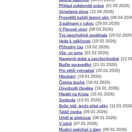
Příklad svědomité práce
(01.05.2026)
Vznešená slova
(11.04.2026)
Prosvětlit každý temný stín
(08.04.202
S palmami v rukou
(29.03.2026)
V Pánově vinici
(08.03.2026)
Tys neochvějně spoléhala
(20.02.2026
Vede k vděčnosti
(19.02.2026)
Příhodný čas
(18.02.2026)
Vše, co jsme
(01.02.2026)
Nanejvýš dobé a zavrženíhodné
(22.0
Buďte spravedliví
(21.01.2026)
Pro větší vytrvalost
(20.01.2026)
Hloubání
(19.01.2026)
Čistota ducha
(18.01.2026)
Osvobodit člověka
(16.01.2026)
Hledět na Krista
(15.01.2026)
Svoboda
(13.01.2026)
Bože náš, jenžs před věky
(11.01.2026
Tatáž osoba
(09.01.2026)
Uměl je překonat
(08.01.2026)
V údolí
(07.01.2026)
Mudrci spěchají s dary
(06.01.2026)