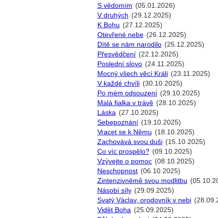
S vědomím
(05.01.2026)
V druhých
(29.12.2025)
K Bohu
(27.12.2025)
Otevřené nebe
(26.12.2025)
Dítě se nám narodilo
(25.12.2025)
Přesvědčení
(22.12.2025)
Poslední slovo
(24.11.2025)
Mocný všech věcí Králi
(23.11.2025)
V každé chvíli
(30.10.2025)
Po mém odsouzení
(29.10.2025)
Malá fialka v trávě
(28.10.2025)
Láska
(27.10.2025)
Sebepoznání
(19.10.2025)
Vracet se k Němu
(18.10.2025)
Zachovává svou duši
(15.10.2025)
Co víc prospělo?
(09.10.2025)
Vzývejte o pomoc
(08.10.2025)
Neschopnost
(06.10.2025)
Zintenzivněmě svou modlitbu
(05.10.2
Násobí síly
(29.09.2025)
Svatý Václav, orodovník v nebi
(28.09.
Vidět Boha
(25.09.2025)