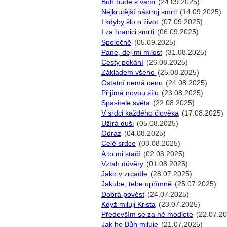
Bůh bude s vámi
(24.09.2025)
Nejkrutější nástroj smrti
(14.09.2025)
I kdyby šlo o život
(07.09.2025)
I za hranici smrti
(06.09.2025)
Společně
(05.09.2025)
Pane, dej mi milost
(31.08.2025)
Cesty pokání
(26.08.2025)
Základem všeho
(25.08.2025)
Ostatní nemá cenu
(24.08.2025)
Přijímá novou sílu
(23.08.2025)
Spasitele světa
(22.08.2025)
V srdci každého člověka
(17.08.2025)
Užírá duši
(05.08.2025)
Odraz
(04.08.2025)
Celé srdce
(03.08.2025)
A to mi stačí
(02.08.2025)
Vztah důvěry
(01.08.2025)
Jako v zrcadle
(28.07.2025)
Jakube, tebe upřímně
(25.07.2025)
Dobrá pověst
(24.07.2025)
Když miluji Krista
(23.07.2025)
Především se za ně modlete
(22.07.20
Jak ho Bůh miluje
(21.07.2025)