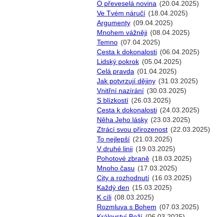
Ó převeselá novina
(20.04.2025)
Ve Tvém náručí
(18.04.2025)
Argumenty
(09.04.2025)
Mnohem vážněji
(08.04.2025)
Temno
(07.04.2025)
Cesta k dokonalosti
(06.04.2025)
Lidský pokrok
(05.04.2025)
Celá pravda
(01.04.2025)
Jak potvrzují dějiny
(31.03.2025)
Vnitřní nazírání
(30.03.2025)
S blízkostí
(26.03.2025)
Cesta k dokonalosti
(24.03.2025)
Něha Jeho lásky
(23.03.2025)
Ztrácí svou přirozenost
(22.03.2025)
To nejlepší
(21.03.2025)
V druhé linii
(19.03.2025)
Pohotové zbraně
(18.03.2025)
Mnoho času
(17.03.2025)
City a rozhodnutí
(16.03.2025)
Každý den
(15.03.2025)
K cíli
(08.03.2025)
Rozmluva s Bohem
(07.03.2025)
Království Boží
(06.03.2025)