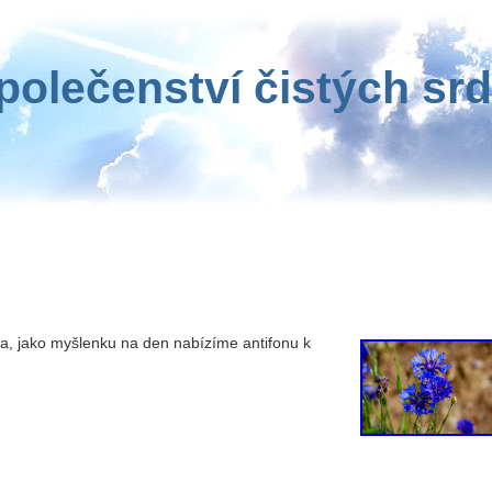
polečenství čistých srd
la, jako myšlenku na den nabízíme antifonu k