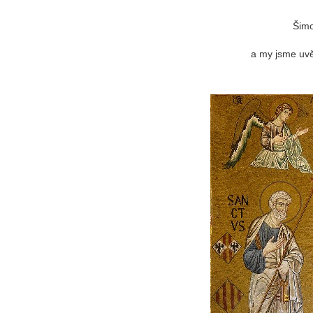
Šimo
a my jsme uvěři