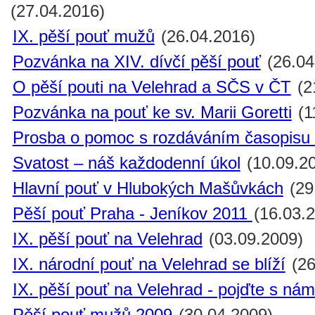
(27.04.2016)
IX. pěší pouť mužů
(26.04.2016)
Pozvánka na XIV. dívčí pěší pouť
(26.04
O pěší pouti na Velehrad a SČS v ČT
(2
Pozvánka na pouť ke sv. Marii Goretti
(1
Prosba o pomoc s rozdáváním časopisu M
Svatost – náš každodenní úkol
(10.09.2
Hlavní pouť v Hlubokých Mašůvkách
(29
Pěší pouť Praha - Jeníkov 2011
(16.03.
IX. pěší pouť na Velehrad
(03.09.2009)
IX. národní pouť na Velehrad se blíží
(26
IX. pěší pouť na Velehrad - pojďte s nám
Pěší pouť mužů 2009
(30.04.2009)