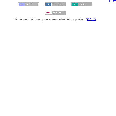
Tento web běží na upraveném redakčním systému
phpRS
.