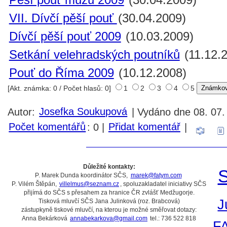
VII. Dívčí pěší pouť
(30.04.2009)
Dívčí pěší pouť 2009
(10.03.2009)
Setkání velehradských poutníků
(11.12.
Pouť do Říma 2009
(10.12.2008)
[Akt. známka: 0 / Počet hlasů: 0]
1
2
3
4
5
Autor:
Josefka Soukupová
| Vydáno dne 08. 07. 
Počet komentářů
: 0 |
Přidat komentář
|
Důležité kontakty:
S
P. Marek Dunda koordinátor SČS,
marek@fatym.com
P. Vilém Štěpán,
villelmus@seznam.cz
, spoluzakladatel iniciativy SČS
přijímá do SČS s přesahem za hranice ČR zvlášť Medžugorje.
J
Tisková mluvčí SČS Jana Julinková (roz. Brabcová)
zástupkyně tiskové mluvčí, na kterou je možné směřovat dotazy:
Anna Bekárková
annabekarkova@gmail.com
tel.: 736 522 818
F