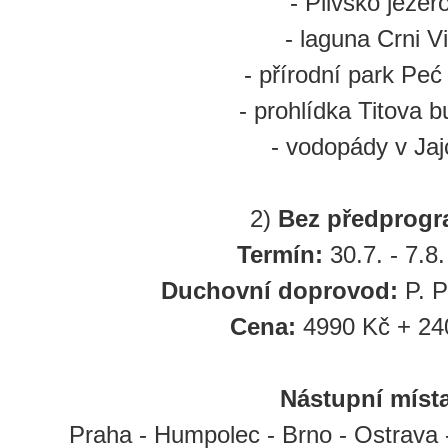
- Plivsko jezer
- laguna Crni Vi
- přírodní park Peć 
- prohlídka Titova 
- vodopády v Jaj
2)
Bez předprog
Termín:
30.7. - 7.8
Duchovní doprovod:
P. 
Cena:
4990 Kč + 24
Nástupní místa
Praha - Humpolec - Brno - Ostrava 