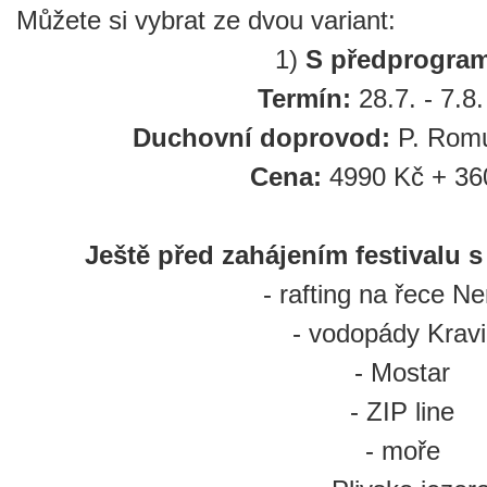
Můžete si vybrat ze dvou variant:
1)
S předprogra
Termín:
28.7. - 7.8
Duchovní doprovod:
P. Romu
Cena:
4990 Kč + 36
Ještě před zahájením festivalu s
- rafting na řece Ne
- vodopády Krav
- Mostar
- ZIP line
- moře