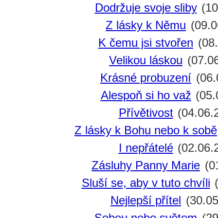
Dodržuje svoje sliby
(10
Z lásky k Němu
(09.0
K čemu jsi stvořen
(08.
Velikou láskou
(07.0
Krásné probuzení
(06.
Alespoň si ho važ
(05.
Přívětivost
(04.06.
Z lásky k Bohu nebo k sobě
I nepřátelé
(02.06.
Zásluhy Panny Marie
(0
Sluší se, aby v tuto chvíli
(
Nejlepší přítel
(30.05
Sebou nebo světem
(29