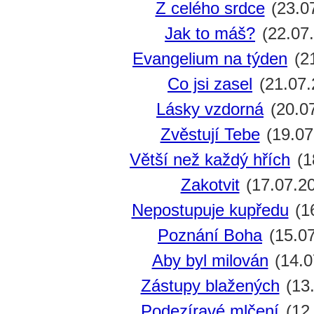
Z celého srdce
(23.0
Jak to máš?
(22.07
Evangelium na týden
(21
Co jsi zasel
(21.07.
Lásky vzdorná
(20.0
Zvěstují Tebe
(19.07
Větší než každý hřích
(1
Zakotvit
(17.07.2
Nepostupuje kupředu
(1
Poznání Boha
(15.07
Aby byl milován
(14.0
Zástupy blažených
(13
Podezíravé mlčení
(12.