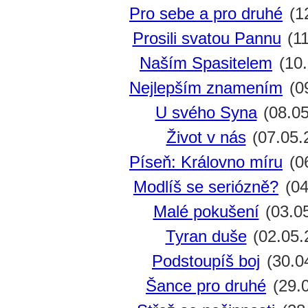
Pro sebe a pro druhé
(1
Prosili svatou Pannu
(11
Naším Spasitelem
(10.
Nejlepším znamením
(0
U svého Syna
(08.05
Život v nás
(07.05.
Píseň: Královno míru
(0
Modlíš se seriózně?
(04
Malé pokušení
(03.0
Tyran duše
(02.05.
Podstoupíš boj
(30.0
Šance pro druhé
(29.