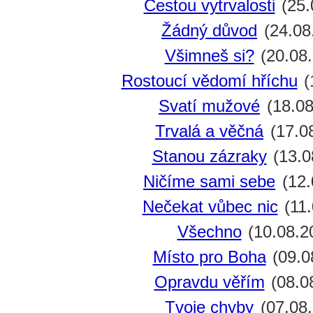
Cestou vytrvalosti
(25.
Žádný důvod
(24.08
Všimneš si?
(20.08
Rostoucí vědomí hříchu
(
Svatí mužové
(18.08
Trvalá a věčná
(17.0
Stanou zázraky
(13.0
Ničíme sami sebe
(12.
Nečekat vůbec nic
(11.
Všechno
(10.08.2
Místo pro Boha
(09.0
Opravdu věřím
(08.0
Tvoje chyby
(07.08.