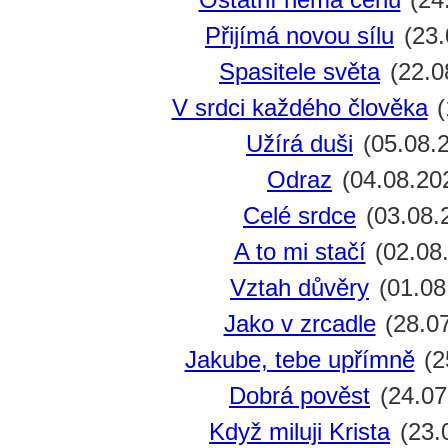
Přijímá novou sílu
(23.
Spasitele světa
(22.0
V srdci každého člověka
(
Užírá duši
(05.08.
Odraz
(04.08.20
Celé srdce
(03.08.
A to mi stačí
(02.08
Vztah důvěry
(01.08
Jako v zrcadle
(28.0
Jakube, tebe upřímně
(2
Dobrá pověst
(24.07
Když miluji Krista
(23.