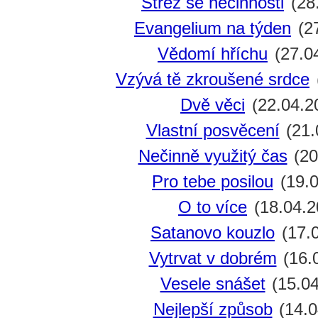
Střež se nečinnosti
(28
Evangelium na týden
(27
Vědomí hříchu
(27.0
Vzývá tě zkroušené srdce
Dvě věci
(22.04.2
Vlastní posvěcení
(21.
Nečinně využitý čas
(20
Pro tebe posilou
(19.0
O to více
(18.04.2
Satanovo kouzlo
(17.
Vytrvat v dobrém
(16.
Vesele snášet
(15.04
Nejlepší způsob
(14.0