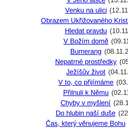
Venku na ulici
(12.11
Obrazem Ukřižovaného Kris
Hledat pravdu
(10.11
V Božím domě
(09.1
Bumerang
(08.11.
Nepatrné prostředky
(05
Ježíšův život
(04.11
V to, co přijímáme
(03.
Přilnuli k Němu
(02.1
Chyby v myšlení
(28.
Do hlubin naší duše
(22
Čas, který věnujeme Bohu