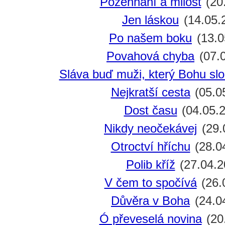
Požehnání a milost
(20
Jen láskou
(14.05.
Po našem boku
(13.0
Povahová chyba
(07.
Sláva buď muži, který Bohu slo
Nejkratší cesta
(05.0
Dost času
(04.05.
Nikdy neočekávej
(29.
Otroctví hříchu
(28.0
Polib kříž
(27.04.2
V čem to spočívá
(26.
Důvěra v Boha
(24.0
Ó převeselá novina
(20