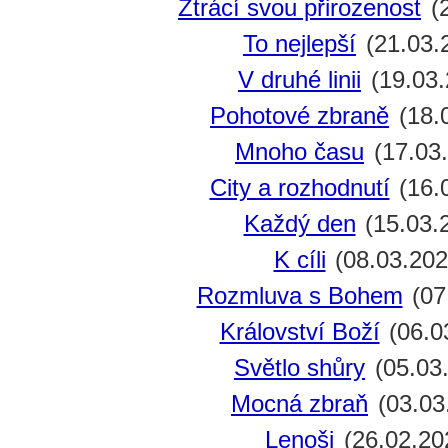
Ztrácí svou přirozenost
(2
To nejlepší
(21.03.
V druhé linii
(19.03.
Pohotové zbraně
(18.
Mnoho času
(17.03
City a rozhodnutí
(16.
Každý den
(15.03.
K cíli
(08.03.202
Rozmluva s Bohem
(07
Království Boží
(06.0
Světlo shůry
(05.03
Mocná zbraň
(03.03
Lenoši
(26.02.20