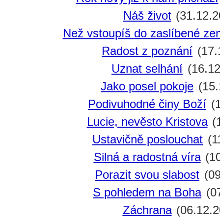
Náš život
(31.12.2
Než vstoupíš do zaslíbené z
Radost z poznání
(17.
Uznat selhání
(16.12
Jako posel pokoje
(15.
Podivuhodné činy Boží
(1
Lucie, nevěsto Kristova
(
Ustavičně poslouchat
(1
Silná a radostná víra
(10
Porazit svou slabost
(09
S pohledem na Boha
(07
Záchrana
(06.12.2