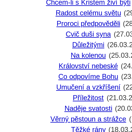
Chcem-li s Kristem živí býti
Radost celému světu
(2
Proroci předpověděli
(28
Cvič duši syna
(27.0
Důležitými
(26.03.
Na kolenou
(25.03.
Království nebeské
(24
Co odpovíme Bohu
(23
Umučení a vzkříšení
(22
Příležitost
(21.03.
Naděje svatosti
(20.0
Věrný pěstoun a strážce
(
Těžké rány
(18.03.