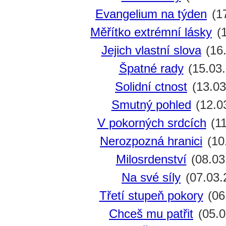
Evangelium na týden
(17
Měřítko extrémní lásky
(1
Jejich vlastní slova
(16
Špatné rady
(15.03
Solidní ctnost
(13.03
Smutný pohled
(12.0
V pokorných srdcích
(11
Nerozpozná hranici
(10
Milosrdenství
(08.03
Na své síly
(07.03.
Třetí stupeň pokory
(06
Chceš mu patřit
(05.0