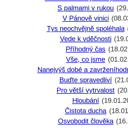
S palmami v rukou
(29.
V Pánově vinici
(08.0
Tys neochvějně spoléhala
Vede k vděčnosti
(19.
Příhodný čas
(18.02
Vše, co jsme
(01.02
Nanejvýš dobé a zavrženíhod
Buďte spravedliví
(21.
Pro větší vytrvalost
(20
Hloubání
(19.01.2
Čistota ducha
(18.01
Osvobodit člověka
(16.