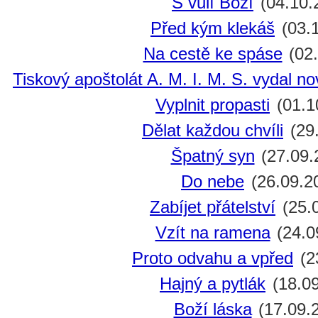
S vůlí Boží
(04.10.
Před kým klekáš
(03.
Na cestě ke spáse
(02.
Tiskový apoštolát A. M. I. M. S. vydal n
Vyplnit propasti
(01.1
Dělat každou chvíli
(29
Špatný syn
(27.09.
Do nebe
(26.09.2
Zabíjet přátelství
(25.
Vzít na ramena
(24.0
Proto odvahu a vpřed
(2
Hajný a pytlák
(18.09
Boží láska
(17.09.