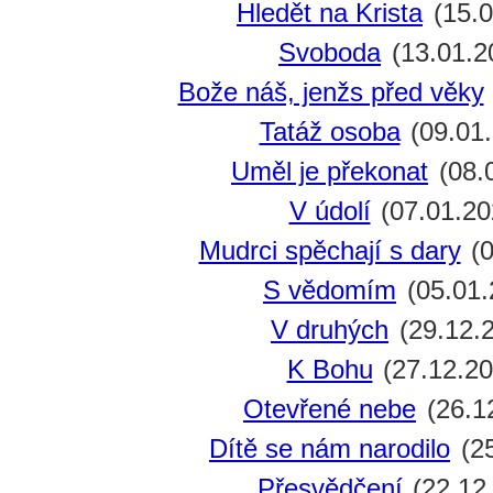
Hledět na Krista
(15.0
Svoboda
(13.01.2
Bože náš, jenžs před věky
Tatáž osoba
(09.01
Uměl je překonat
(08.
V údolí
(07.01.20
Mudrci spěchají s dary
(0
S vědomím
(05.01.
V druhých
(29.12.
K Bohu
(27.12.20
Otevřené nebe
(26.1
Dítě se nám narodilo
(25
Přesvědčení
(22.12