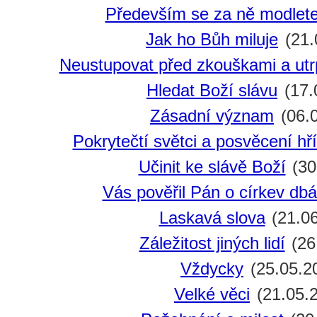
Především se za ně modlet
Jak ho Bůh miluje
(21.
Neustupovat před zkouškami a utr
Hledat Boží slávu
(17.
Zásadní význam
(06.
Pokrytečtí světci a posvěcení hří
Učinit ke slávě Boží
(30
Vás pověřil Pán o církev dbá
Laskavá slova
(21.06
Záležitost jiných lidí
(26
Vždycky
(25.05.2
Velké věci
(21.05.