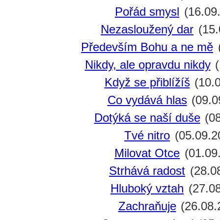
Pořád smysl
(16.09
Nezasloužený dar
(15.
Především Bohu a ne mě
Nikdy, ale opravdu nikdy
(
Když se přiblížíš
(10.0
Co vydává hlas
(09.0
Dotýká se naší duše
(08
Tvé nitro
(05.09.2
Milovat Otce
(01.09
Strhává radost
(28.0
Hluboký vztah
(27.08
Zachraňuje
(26.08.