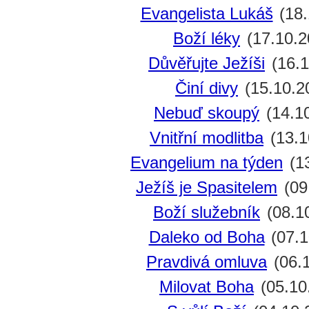
Evangelista Lukáš
(18.
Boží léky
(17.10.2
Důvěřujte Ježíši
(16.1
Činí divy
(15.10.2
Nebuď skoupý
(14.1
Vnitřní modlitba
(13.1
Evangelium na týden
(13
Ježíš je Spasitelem
(09
Boží služebník
(08.1
Daleko od Boha
(07.1
Pravdivá omluva
(06.
Milovat Boha
(05.10