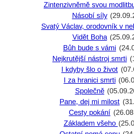
Zintenzivněmě svou modlitb
Násobí síly
(29.09.
Svatý Václav, orodovník v ne
Vidět Boha
(25.09.
Bůh bude s vámi
(24.
Nejkrutější nástroj smrti
(
I kdyby šlo o život
(07.
I za hranici smrti
(06.0
Společně
(05.09.2
Pane, dej mi milost
(31
Cesty pokání
(26.08
Základem všeho
(25.
Ostatní nemá cenu
(24