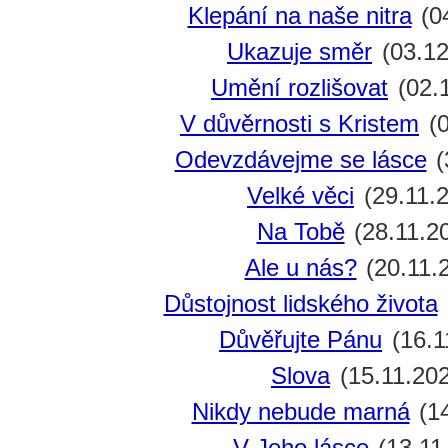
Klepání na naše nitra
(0
Ukazuje směr
(03.12
Umění rozlišovat
(02.
V důvěrnosti s Kristem
(0
Odevzdávejme se lásce
(
Velké věci
(29.11.
Na Tobě
(28.11.2
Ale u nás?
(20.11.
Důstojnost lidského života
Důvěřujte Pánu
(16.1
Slova
(15.11.20
Nikdy nebude marná
(14
V Jeho lásce
(13.11