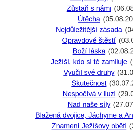
Zůstaň s námi
(06.08
Útěcha
(05.08.20
Nejdůležitější zásada
(0
Opravdové štěstí
(03.
Boží láska
(02.08.
Ježíši, kdo si tě zamiluje
(
Vyučil své druhy
(31.0
Skutečnost
(30.07.
Nespočívá v iluzi
(29.
Nad naše síly
(27.07
Blažená dvojice, Jáchyme a An
Znamení Ježíšovy oběti
(