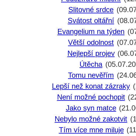
Slitovné srdce
(09.07
Svátost oltářní
(08.0
Evangelium na týden
(07
Větší odolnost
(07.0
Nejlepší projev
(06.0
Útěcha
(05.07.20
Tomu nevěřím
(24.0
Lepší než konat zázraky
(
Není možné pochopit
(2
Jako syn matce
(21.0
Nebylo možné zakotvit
(1
Tím více mne miluje
(11