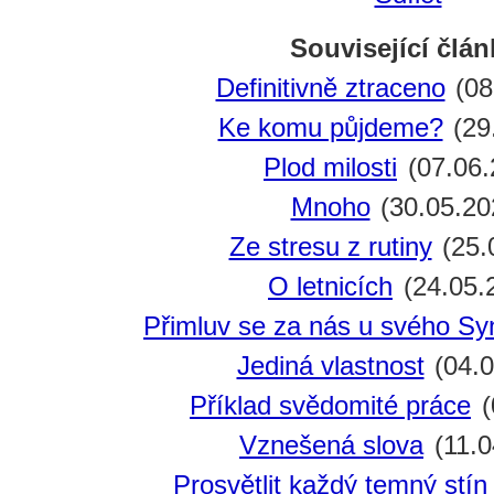
Související člán
Definitivně ztraceno
(08
Ke komu půjdeme?
(29
Plod milosti
(07.06.
Mnoho
(30.05.20
Ze stresu z rutiny
(25.
O letnicích
(24.05.
Přimluv se za nás u svého Sy
Jediná vlastnost
(04.0
Příklad svědomité práce
(
Vznešená slova
(11.0
Prosvětlit každý temný stí