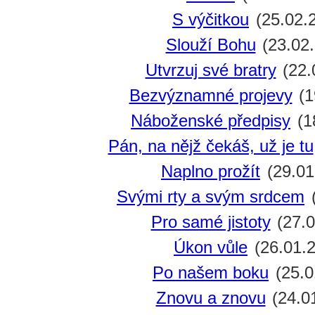
S výčitkou
(25.02.
Slouží Bohu
(23.02
Utvrzuj své bratry
(22.
Bezvýznamné projevy
(1
Náboženské předpisy
(1
Pán, na nějž čekáš, už je tu
Naplno prožít
(29.01
Svými rty a svým srdcem
(
Pro samé jistoty
(27.0
Úkon vůle
(26.01.
Po našem boku
(25.0
Znovu a znovu
(24.0