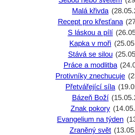
Malá křivda
(28.05.
Recept pro křesťana
(27
S láskou a pílí
(26.05
Kapka v moři
(25.05
Stává se silou
(25.05
Práce a modlitba
(24.
Protivníky znechucuje
(2
Přetvářející síla
(19.0
Bázeň Boží
(15.05.
Znak pokory
(14.05
Evangelium na týden
(13
Zraněný svět
(13.05