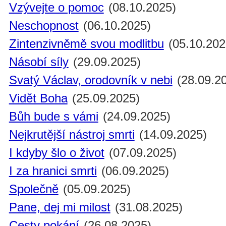
Vzývejte o pomoc
(08.10.2025)
Neschopnost
(06.10.2025)
Zintenzivněmě svou modlitbu
(05.10.202
Násobí síly
(29.09.2025)
Svatý Václav, orodovník v nebi
(28.09.2
Vidět Boha
(25.09.2025)
Bůh bude s vámi
(24.09.2025)
Nejkrutější nástroj smrti
(14.09.2025)
I kdyby šlo o život
(07.09.2025)
I za hranici smrti
(06.09.2025)
Společně
(05.09.2025)
Pane, dej mi milost
(31.08.2025)
Cesty pokání
(26.08.2025)