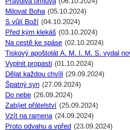
Pravdivá omluva
(06.10.2024)
Milovat Boha
(05.10.2024)
S vůlí Boží
(04.10.2024)
Před kým klekáš
(03.10.2024)
Na cestě ke spáse
(02.10.2024)
Tiskový apoštolát A. M. I. M. S. vydal n
Vyplnit propasti
(01.10.2024)
Dělat každou chvíli
(29.09.2024)
Špatný syn
(27.09.2024)
Do nebe
(26.09.2024)
Zabíjet přátelství
(25.09.2024)
Vzít na ramena
(24.09.2024)
Proto odvahu a vpřed
(23.09.2024)