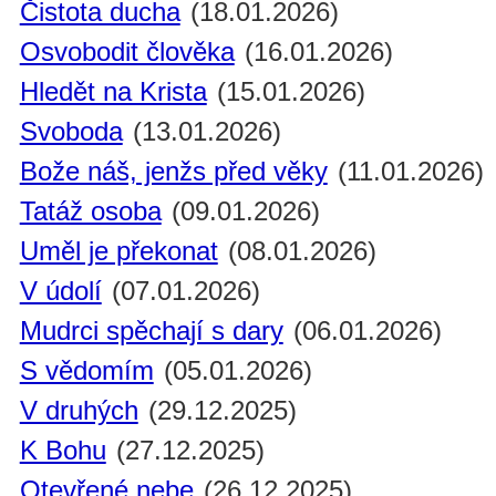
Čistota ducha
(18.01.2026)
Osvobodit člověka
(16.01.2026)
Hledět na Krista
(15.01.2026)
Svoboda
(13.01.2026)
Bože náš, jenžs před věky
(11.01.2026)
Tatáž osoba
(09.01.2026)
Uměl je překonat
(08.01.2026)
V údolí
(07.01.2026)
Mudrci spěchají s dary
(06.01.2026)
S vědomím
(05.01.2026)
V druhých
(29.12.2025)
K Bohu
(27.12.2025)
Otevřené nebe
(26.12.2025)