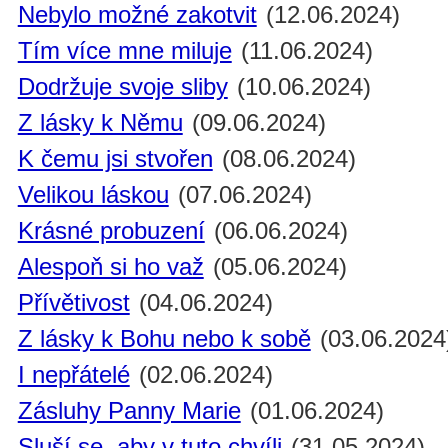
Nebylo možné zakotvit
(12.06.2024)
Tím více mne miluje
(11.06.2024)
Dodržuje svoje sliby
(10.06.2024)
Z lásky k Němu
(09.06.2024)
K čemu jsi stvořen
(08.06.2024)
Velikou láskou
(07.06.2024)
Krásné probuzení
(06.06.2024)
Alespoň si ho važ
(05.06.2024)
Přívětivost
(04.06.2024)
Z lásky k Bohu nebo k sobě
(03.06.2024
I nepřátelé
(02.06.2024)
Zásluhy Panny Marie
(01.06.2024)
Sluší se, aby v tuto chvíli
(31.05.2024)