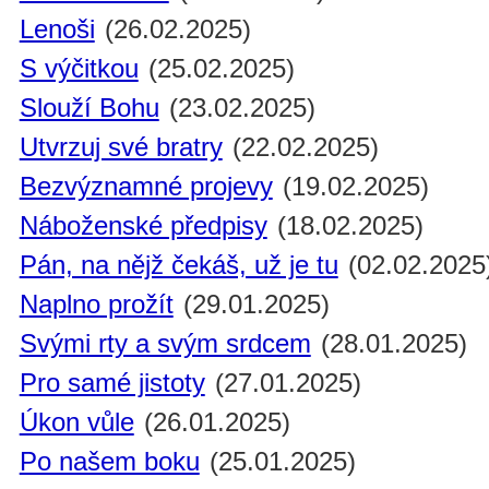
Lenoši
(26.02.2025)
S výčitkou
(25.02.2025)
Slouží Bohu
(23.02.2025)
Utvrzuj své bratry
(22.02.2025)
Bezvýznamné projevy
(19.02.2025)
Náboženské předpisy
(18.02.2025)
Pán, na nějž čekáš, už je tu
(02.02.2025
Naplno prožít
(29.01.2025)
Svými rty a svým srdcem
(28.01.2025)
Pro samé jistoty
(27.01.2025)
Úkon vůle
(26.01.2025)
Po našem boku
(25.01.2025)