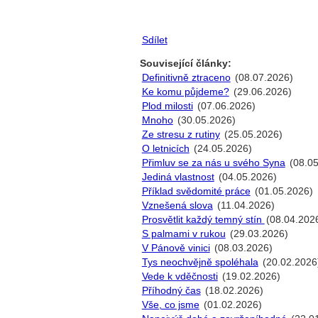
Sdílet
Související články:
Definitivně ztraceno
(08.07.2026)
Ke komu půjdeme?
(29.06.2026)
Plod milosti
(07.06.2026)
Mnoho
(30.05.2026)
Ze stresu z rutiny
(25.05.2026)
O letnicích
(24.05.2026)
Přimluv se za nás u svého Syna
(08.05
Jediná vlastnost
(04.05.2026)
Příklad svědomité práce
(01.05.2026)
Vznešená slova
(11.04.2026)
Prosvětlit každý temný stín
(08.04.202
S palmami v rukou
(29.03.2026)
V Pánově vinici
(08.03.2026)
Tys neochvějně spoléhala
(20.02.2026
Vede k vděčnosti
(19.02.2026)
Příhodný čas
(18.02.2026)
Vše, co jsme
(01.02.2026)