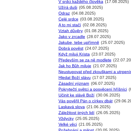
V srdci každého člověka
(17.08.2025)
Užírá duši
(05.08.2025)
Odraz
(04.08.2025)
Celé srdce
(03.08.2025)
A to mi stačí
(02.08.2025)
Vztah důvěry
(01.08.2025)
Jako v zrcadle
(28.07.2025)
Jakube, tebe upřímně
(25.07.2025)
Dobrá pověst
(24.07.2025)
Když miluji Krista
(23.07.2025)
Především se za ně modlete
(22.07.20
Jak ho Bůh miluje
(21.07.2025)
Neustupovat před zkouškami a utrpení
Hledat Boží slávu
(17.07.2025)
Zásadní význam
(06.07.2025)
Pokrytečtí světci a posvěcení hříšníci
(
Učinit ke slávě Boží
(30.06.2025)
Vás pověřil Pán o církev dbát
(29.06.2
Laskavá slova
(21.06.2025)
Záležitost jiných lidí
(26.05.2025)
Vždycky
(25.05.2025)
Velké věci
(21.05.2025)
Požehnání a milost
(20.05.2025)