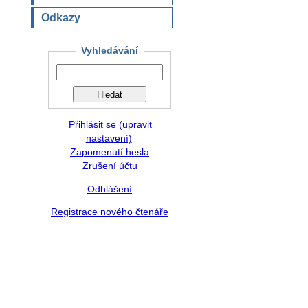
Odkazy
Vyhledávání
Přihlásit se (upravit
nastavení)
Zapomenutí hesla
Zrušení účtu
Odhlášení
Registrace nového čtenáře