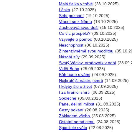
Malá fialka v trávě
(28.10.2025)
Láska
(27.10.2025)
Sebepoznání
(19.10.2025)
Vracet se k Němu
(18.10.2025)
Zachovává svou duši
(15.10.2025)
Co víc prospělo?
(09.10.2025)
Vzývejte o pomoc
(08.10.2025)
Neschopnost
(06.10.2025)
Zintenzivněmě svou modlitbu
(05.10.2
Násobí síly
(29.09.2025)
Svatý Václav, orodovník v nebi
(28.09.
Vidět Boha
(25.09.2025)
Bůh bude s vámi
(24.09.2025)
Nejkrutější nástroj smrti
(14.09.2025)
I kdyby šlo o život
(07.09.2025)
I za hranici smrti
(06.09.2025)
Společně
(05.09.2025)
Pane, dej mi milost
(31.08.2025)
Cesty pokání
(26.08.2025)
Základem všeho
(25.08.2025)
Ostatní nemá cenu
(24.08.2025)
Spasitele světa
(22.08.2025)