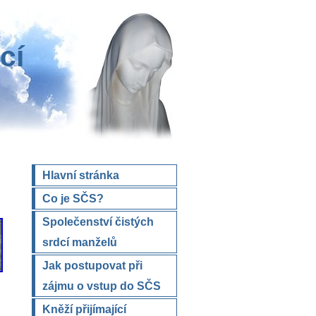
cí
Hlavní stránka
Co je SČS?
Společenství čistých
srdcí manželů
Jak postupovat při
zájmu o vstup do SČS
Kněží přijímající