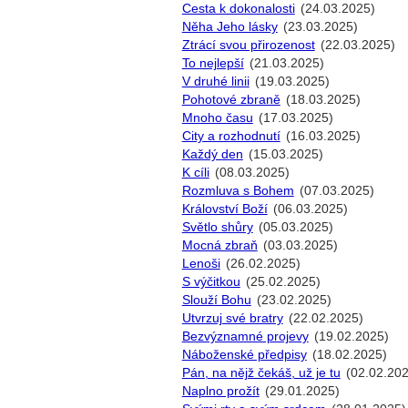
Cesta k dokonalosti
(24.03.2025)
Něha Jeho lásky
(23.03.2025)
Ztrácí svou přirozenost
(22.03.2025)
To nejlepší
(21.03.2025)
V druhé linii
(19.03.2025)
Pohotové zbraně
(18.03.2025)
Mnoho času
(17.03.2025)
City a rozhodnutí
(16.03.2025)
Každý den
(15.03.2025)
K cíli
(08.03.2025)
Rozmluva s Bohem
(07.03.2025)
Království Boží
(06.03.2025)
Světlo shůry
(05.03.2025)
Mocná zbraň
(03.03.2025)
Lenoši
(26.02.2025)
S výčitkou
(25.02.2025)
Slouží Bohu
(23.02.2025)
Utvrzuj své bratry
(22.02.2025)
Bezvýznamné projevy
(19.02.2025)
Náboženské předpisy
(18.02.2025)
Pán, na nějž čekáš, už je tu
(02.02.20
Naplno prožít
(29.01.2025)