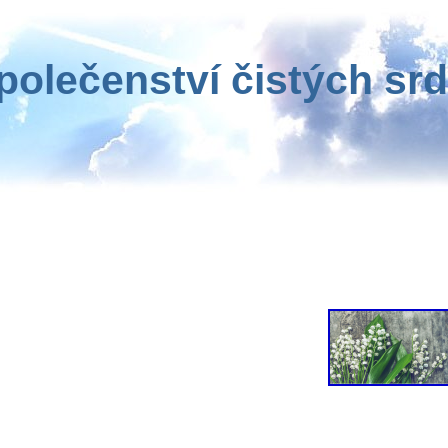
polečenství čistých srd