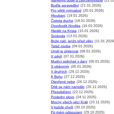
Nanejvýš dobé a zavrženíhodné
(22.0
Buďte spravedliví
(21.01.2026)
Pro větší vytrvalost
(20.01.2026)
Hloubání
(19.01.2026)
Čistota ducha
(18.01.2026)
Osvobodit člověka
(16.01.2026)
Hledět na Krista
(15.01.2026)
Svoboda
(13.01.2026)
Bože náš, jenžs před věky
(11.01.2026
Tatáž osoba
(09.01.2026)
Uměl je překonat
(08.01.2026)
V údolí
(07.01.2026)
Mudrci spěchají s dary
(06.01.2026)
S vědomím
(05.01.2026)
V druhých
(29.12.2025)
K Bohu
(27.12.2025)
Otevřené nebe
(26.12.2025)
Dítě se nám narodilo
(25.12.2025)
Přesvědčení
(22.12.2025)
Poslední slovo
(24.11.2025)
Mocný všech věcí Králi
(23.11.2025)
V každé chvíli
(30.10.2025)
Po mém odsouzení
(29.10.2025)