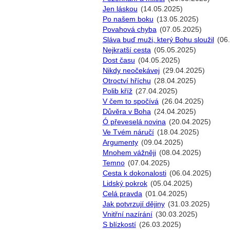
Jen láskou
(14.05.2025)
Po našem boku
(13.05.2025)
Povahová chyba
(07.05.2025)
Sláva buď muži, který Bohu sloužil
(06
Nejkratší cesta
(05.05.2025)
Dost času
(04.05.2025)
Nikdy neočekávej
(29.04.2025)
Otroctví hříchu
(28.04.2025)
Polib kříž
(27.04.2025)
V čem to spočívá
(26.04.2025)
Důvěra v Boha
(24.04.2025)
Ó převeselá novina
(20.04.2025)
Ve Tvém náručí
(18.04.2025)
Argumenty
(09.04.2025)
Mnohem vážněji
(08.04.2025)
Temno
(07.04.2025)
Cesta k dokonalosti
(06.04.2025)
Lidský pokrok
(05.04.2025)
Celá pravda
(01.04.2025)
Jak potvrzují dějiny
(31.03.2025)
Vnitřní nazírání
(30.03.2025)
S blízkostí
(26.03.2025)