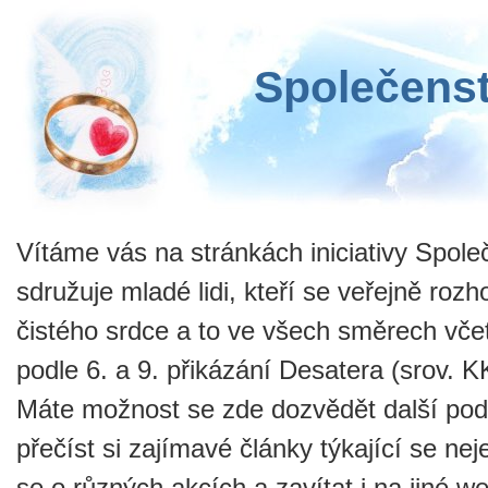
Společenst
Vítáme vás na stránkách iniciativy Společ
sdružuje mladé lidi, kteří se veřejně rozho
čistého srdce a to ve všech směrech vče
podle 6. a 9. přikázání Desatera (srov. 
Máte možnost se zde dozvědět další podro
přečíst si zajímavé články týkající se nej
se o různých akcích a zavítat i na jiné we