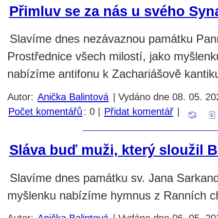
Přimluv se za nás u svého Syn
Slavíme dnes nezávaznou památku Pan
Prostřednice všech milostí, jako myšlen
nabízíme antifonu k Zachariášově kantiku
Autor:
Anička Balintová
| Vydáno dne 08. 05. 202
Počet komentářů
: 0 |
Přidat komentář
|
Sláva buď muži, který sloužil 
Slavíme dnes památku sv. Jana Sarkand
myšlenku nabízíme hymnus z Ranních ch
Autor:
Anička Balintová
| Vydáno dne 06. 05. 20