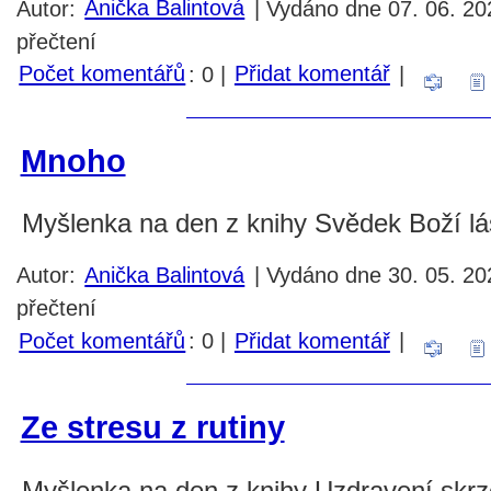
Autor:
Anička Balintová
| Vydáno dne 07. 06. 20
přečtení
Počet komentářů
: 0 |
Přidat komentář
|
Mnoho
Myšlenka na den z knihy Svědek Boží lás
Autor:
Anička Balintová
| Vydáno dne 30. 05. 20
přečtení
Počet komentářů
: 0 |
Přidat komentář
|
Ze stresu z rutiny
Myšlenka na den z knihy Uzdravení skrze