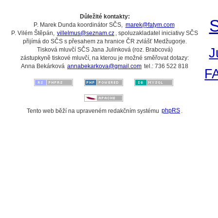
Důležité kontakty:
S
P. Marek Dunda koordinátor SČS,
marek@fatym.com
P. Vilém Štěpán,
villelmus@seznam.cz
, spoluzakladatel iniciativy SČS
přijímá do SČS s přesahem za hranice ČR zvlášť Medžugorje.
J
Tisková mluvčí SČS Jana Julinková (roz. Brabcová)
zástupkyně tiskové mluvčí, na kterou je možné směřovat dotazy:
Anna Bekárková
annabekarkova@gmail.com
tel.: 736 522 818
F
Tento web běží na upraveném redakčním systému
phpRS
.