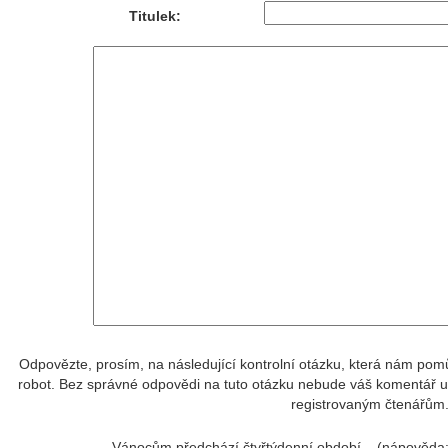
Titulek:
Odpovězte, prosím, na následující kontrolní otázku, která nám pomůž
robot. Bez správné odpovědi na tuto otázku nebude váš komentář ul
registrovaným čtenářům
Vánocům předchází čtyřtýdenní období... (nápověda