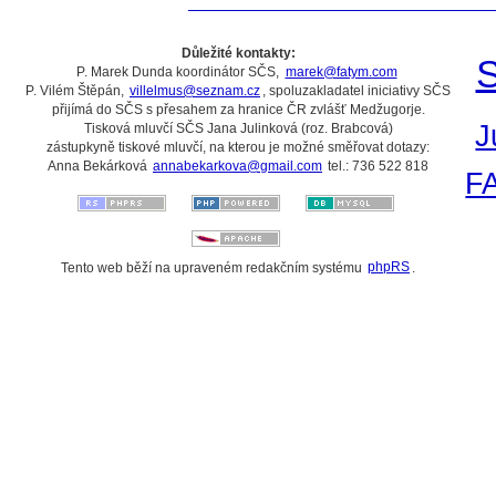
Důležité kontakty:
S
P. Marek Dunda koordinátor SČS,
marek@fatym.com
P. Vilém Štěpán,
villelmus@seznam.cz
, spoluzakladatel iniciativy SČS
přijímá do SČS s přesahem za hranice ČR zvlášť Medžugorje.
J
Tisková mluvčí SČS Jana Julinková (roz. Brabcová)
zástupkyně tiskové mluvčí, na kterou je možné směřovat dotazy:
Anna Bekárková
annabekarkova@gmail.com
tel.: 736 522 818
F
Tento web běží na upraveném redakčním systému
phpRS
.