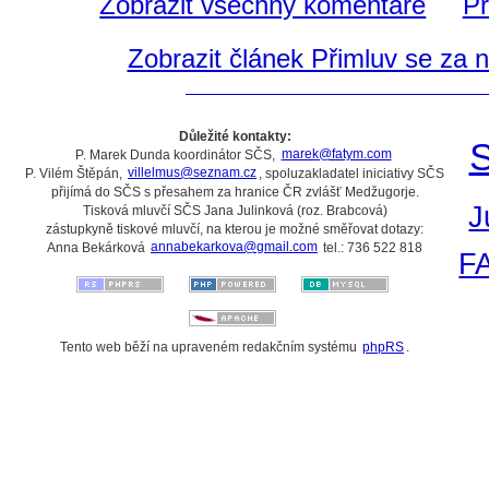
Zobrazit všechny komentáře
Př
Zobrazit článek Přimluv se za 
Důležité kontakty:
S
P. Marek Dunda koordinátor SČS,
marek@fatym.com
P. Vilém Štěpán,
villelmus@seznam.cz
, spoluzakladatel iniciativy SČS
přijímá do SČS s přesahem za hranice ČR zvlášť Medžugorje.
J
Tisková mluvčí SČS Jana Julinková (roz. Brabcová)
zástupkyně tiskové mluvčí, na kterou je možné směřovat dotazy:
Anna Bekárková
annabekarkova@gmail.com
tel.: 736 522 818
F
Tento web běží na upraveném redakčním systému
phpRS
.