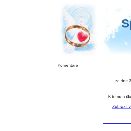
S
Komentáře
ze dne 3
K tomutu čl
Zobrazit 