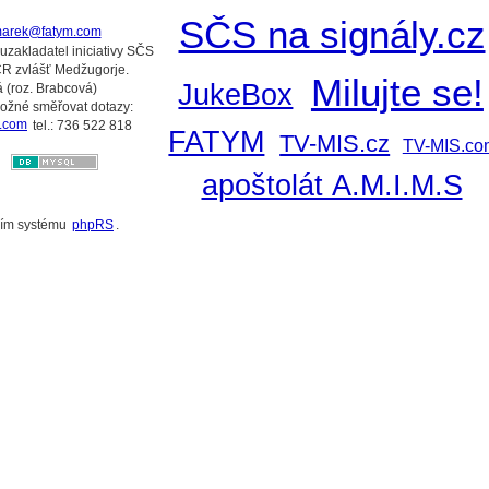
:
SČS na signály.cz
arek@fatym.com
luzakladatel iniciativy SČS
ČR zvlášť Medžugorje.
Milujte se!
JukeBox
 (roz. Brabcová)
možné směřovat dotazy:
.com
tel.: 736 522 818
FATYM
TV-MIS.cz
TV-MIS.co
apoštolát A.M.I.M.S
ním systému
phpRS
.