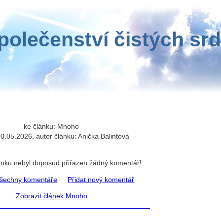
polečenství čistých srd
ke článku: Mnoho
0.05.2026, autor článku: Anička Balintová
ánku nebyl doposud přiřazen žádný komentář!
všechny komentáře
Přidat nový komentář
Zobrazit článek Mnoho