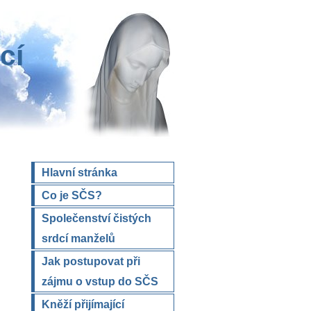
cí
Hlavní stránka
Co je SČS?
Společenství čistých
srdcí manželů
Jak postupovat při
zájmu o vstup do SČS
Kněží přijímající