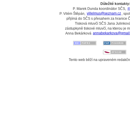
Důležité kontakty
P. Marek Dunda koordinátor SČS,
m
P. Vilém Štěpán,
villelmus@seznam.cz
, spo
přijímá do SČS s přesahem za hranice 
Tisková mluvčí SČS Jana Julinková
zástupkyně tiskové mluvčí, na kterou je 
Anna Bekárková
annabekarkova@gmail
Tento web běží na upraveném redakč