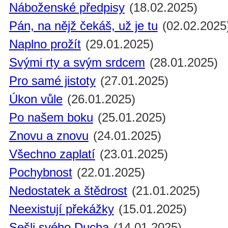
Náboženské předpisy
(18.02.2025)
Pán, na nějž čekáš, už je tu
(02.02.2025
Naplno prožít
(29.01.2025)
Svými rty a svým srdcem
(28.01.2025)
Pro samé jistoty
(27.01.2025)
Úkon vůle
(26.01.2025)
Po našem boku
(25.01.2025)
Znovu a znovu
(24.01.2025)
Všechno zaplatí
(23.01.2025)
Pochybnost
(22.01.2025)
Nedostatek a štědrost
(21.01.2025)
Neexistují překážky
(15.01.2025)
Sešli svého Ducha
(14.01.2025)