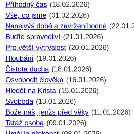
Příhodný čas
(18.02.2026)
Vše, co jsme
(01.02.2026)
Nanejvýš dobé a zavrženíhodné
(22.01.
Buďte spravedliví
(21.01.2026)
Pro větší vytrvalost
(20.01.2026)
Hloubání
(19.01.2026)
Čistota ducha
(18.01.2026)
Osvobodit člověka
(16.01.2026)
Hledět na Krista
(15.01.2026)
Svoboda
(13.01.2026)
Bože náš, jenžs před věky
(11.01.2026)
Tatáž osoba
(09.01.2026)
Uměl je překonat
(08.01.2026)