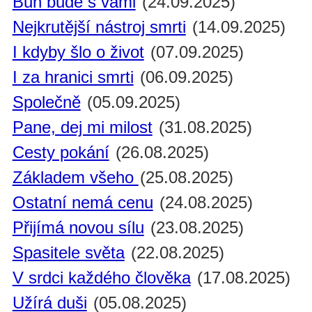
Bůh bude s vámi
(24.09.2025)
Nejkrutější nástroj smrti
(14.09.2025)
I kdyby šlo o život
(07.09.2025)
I za hranici smrti
(06.09.2025)
Společně
(05.09.2025)
Pane, dej mi milost
(31.08.2025)
Cesty pokání
(26.08.2025)
Základem všeho
(25.08.2025)
Ostatní nemá cenu
(24.08.2025)
Přijímá novou sílu
(23.08.2025)
Spasitele světa
(22.08.2025)
V srdci každého člověka
(17.08.2025)
Užírá duši
(05.08.2025)