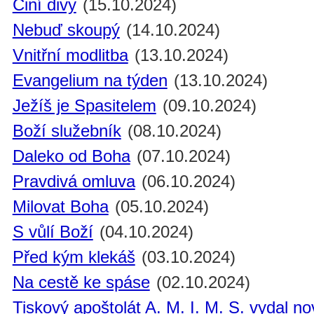
Činí divy
(15.10.2024)
Nebuď skoupý
(14.10.2024)
Vnitřní modlitba
(13.10.2024)
Evangelium na týden
(13.10.2024)
Ježíš je Spasitelem
(09.10.2024)
Boží služebník
(08.10.2024)
Daleko od Boha
(07.10.2024)
Pravdivá omluva
(06.10.2024)
Milovat Boha
(05.10.2024)
S vůlí Boží
(04.10.2024)
Před kým klekáš
(03.10.2024)
Na cestě ke spáse
(02.10.2024)
Tiskový apoštolát A. M. I. M. S. vydal n