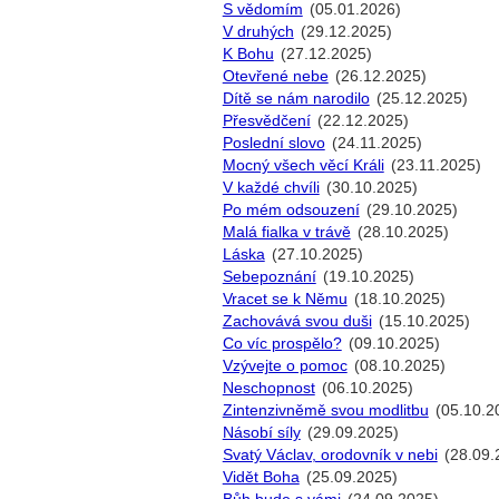
S vědomím
(05.01.2026)
V druhých
(29.12.2025)
K Bohu
(27.12.2025)
Otevřené nebe
(26.12.2025)
Dítě se nám narodilo
(25.12.2025)
Přesvědčení
(22.12.2025)
Poslední slovo
(24.11.2025)
Mocný všech věcí Králi
(23.11.2025)
V každé chvíli
(30.10.2025)
Po mém odsouzení
(29.10.2025)
Malá fialka v trávě
(28.10.2025)
Láska
(27.10.2025)
Sebepoznání
(19.10.2025)
Vracet se k Němu
(18.10.2025)
Zachovává svou duši
(15.10.2025)
Co víc prospělo?
(09.10.2025)
Vzývejte o pomoc
(08.10.2025)
Neschopnost
(06.10.2025)
Zintenzivněmě svou modlitbu
(05.10.2
Násobí síly
(29.09.2025)
Svatý Václav, orodovník v nebi
(28.09.
Vidět Boha
(25.09.2025)