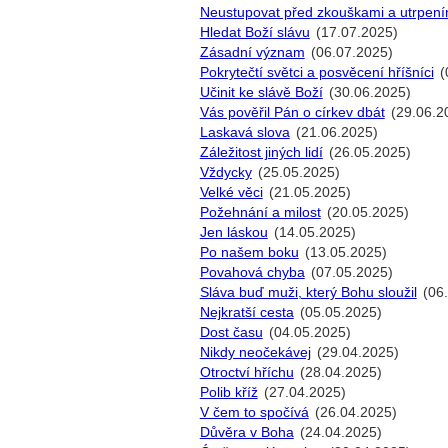
Neustupovat před zkouškami a utrpení
Hledat Boží slávu
(17.07.2025)
Zásadní význam
(06.07.2025)
Pokrytečtí světci a posvěcení hříšníci
(
Učinit ke slávě Boží
(30.06.2025)
Vás pověřil Pán o církev dbát
(29.06.2
Laskavá slova
(21.06.2025)
Záležitost jiných lidí
(26.05.2025)
Vždycky
(25.05.2025)
Velké věci
(21.05.2025)
Požehnání a milost
(20.05.2025)
Jen láskou
(14.05.2025)
Po našem boku
(13.05.2025)
Povahová chyba
(07.05.2025)
Sláva buď muži, který Bohu sloužil
(06
Nejkratší cesta
(05.05.2025)
Dost času
(04.05.2025)
Nikdy neočekávej
(29.04.2025)
Otroctví hříchu
(28.04.2025)
Polib kříž
(27.04.2025)
V čem to spočívá
(26.04.2025)
Důvěra v Boha
(24.04.2025)