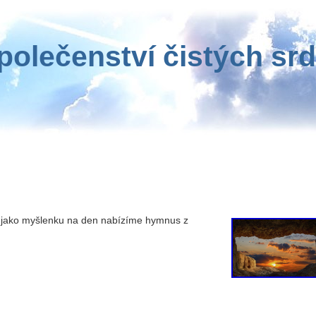
polečenství čistých srd
, jako myšlenku na den nabízíme hymnus z