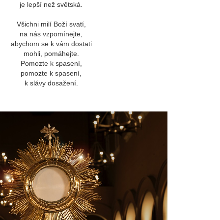
je lepší než světská.
Všichni milí Boží svatí,
na nás vzpomínejte,
abychom se k vám dostati
mohli, pomáhejte.
Pomozte k spasení,
pomozte k spasení,
k slávy dosažení.