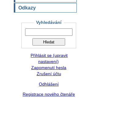
Odkazy
Vyhledávání
Přihlásit se (upravit
nastavení)
Zapomenutí hesla
Zrušení účtu
Odhlášení
Registrace nového čtenáře