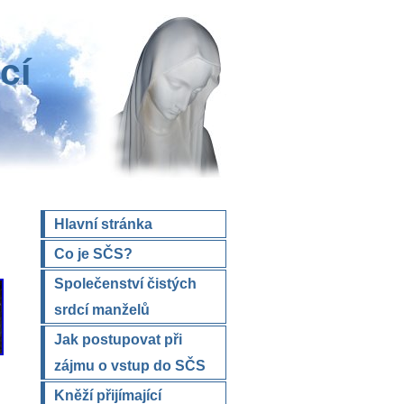
cí
Hlavní stránka
Co je SČS?
Společenství čistých
srdcí manželů
Jak postupovat při
zájmu o vstup do SČS
Kněží přijímající