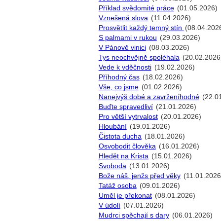
Příklad svědomité práce
(01.05.2026)
Vznešená slova
(11.04.2026)
Prosvětlit každý temný stín
(08.04.202
S palmami v rukou
(29.03.2026)
V Pánově vinici
(08.03.2026)
Tys neochvějně spoléhala
(20.02.2026
Vede k vděčnosti
(19.02.2026)
Příhodný čas
(18.02.2026)
Vše, co jsme
(01.02.2026)
Nanejvýš dobé a zavrženíhodné
(22.0
Buďte spravedliví
(21.01.2026)
Pro větší vytrvalost
(20.01.2026)
Hloubání
(19.01.2026)
Čistota ducha
(18.01.2026)
Osvobodit člověka
(16.01.2026)
Hledět na Krista
(15.01.2026)
Svoboda
(13.01.2026)
Bože náš, jenžs před věky
(11.01.2026
Tatáž osoba
(09.01.2026)
Uměl je překonat
(08.01.2026)
V údolí
(07.01.2026)
Mudrci spěchají s dary
(06.01.2026)