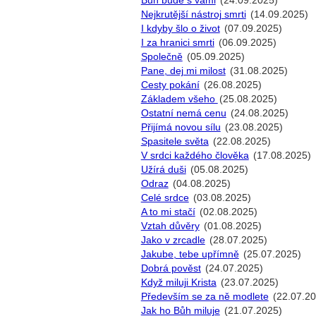
Bůh bude s vámi
(24.09.2025)
Nejkrutější nástroj smrti
(14.09.2025)
I kdyby šlo o život
(07.09.2025)
I za hranici smrti
(06.09.2025)
Společně
(05.09.2025)
Pane, dej mi milost
(31.08.2025)
Cesty pokání
(26.08.2025)
Základem všeho
(25.08.2025)
Ostatní nemá cenu
(24.08.2025)
Přijímá novou sílu
(23.08.2025)
Spasitele světa
(22.08.2025)
V srdci každého člověka
(17.08.2025)
Užírá duši
(05.08.2025)
Odraz
(04.08.2025)
Celé srdce
(03.08.2025)
A to mi stačí
(02.08.2025)
Vztah důvěry
(01.08.2025)
Jako v zrcadle
(28.07.2025)
Jakube, tebe upřímně
(25.07.2025)
Dobrá pověst
(24.07.2025)
Když miluji Krista
(23.07.2025)
Především se za ně modlete
(22.07.20
Jak ho Bůh miluje
(21.07.2025)