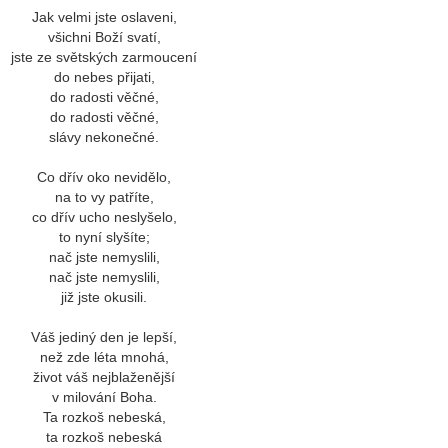
Jak velmi jste oslaveni,
všichni Boží svatí,
jste ze světských zarmoucení
do nebes přijati,
do radosti věčné,
do radosti věčné,
slávy nekonečné.
Co dřív oko nevidělo,
na to vy patříte,
co dřív ucho neslyšelo,
to nyní slyšíte;
nač jste nemyslili,
nač jste nemyslili,
již jste okusili.
Váš jediný den je lepší,
než zde léta mnohá,
život váš nejblaženější
v milování Boha.
Ta rozkoš nebeská,
ta rozkoš nebeská