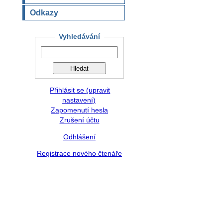
Odkazy
Vyhledávání
Přihlásit se (upravit
nastavení)
Zapomenutí hesla
Zrušení účtu
Odhlášení
Registrace nového čtenáře