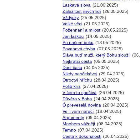
Laskavá slova
(21.06.2025)
Záležitost jiných lidí
(26.05.2025)
Vždycky
(25.05.2025)
Velké věci
(21.05.2025)
Požehnání a milost
(20.05.2025)
Jen láskou
(14.05.2025)
Po našem boku
(13.05.2025)
Povahová chyba
(07.05.2025)
Sláva buď muži, který Bohu sloužil
(06
Nejkratší cesta
(05.05.2025)
Dost času
(04.05.2025)
Nikdy neočekávej
(29.04.2025)
Otroctví hříchu
(28.04.2025)
Polib kříž
(27.04.2025)
V čem to spočívá
(26.04.2025)
Důvěra v Boha
(24.04.2025)
Ó převeselá novina
(20.04.2025)
Ve Tvém náručí
(18.04.2025)
Argumenty
(09.04.2025)
Mnohem vážněji
(08.04.2025)
Temno
(07.04.2025)
Cesta k dokonalosti
(06.04.2025)