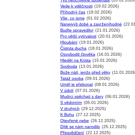
Tys neochvějně spoléhala
(20.02.2026
Vede k vděčnosti
(19.02.2026)
Příhodný čas
(18.02.2026)
Vše, co jsme
(01.02.2026)
Nanejvýš dobé a zavrženíhodné
(22.0
Buďte spravedliví
(21.01.2026)
Pro větší vytrvalost
(20.01.2026)
Hloubání
(19.01.2026)
Čistota ducha
(18.01.2026)
Osvobodit člověka
(16.01.2026)
Hledět na Krista
(15.01.2026)
Svoboda
(13.01.2026)
Bože náš, jenžs před věky
(11.01.2026
Tatáž osoba
(09.01.2026)
Uměl je překonat
(08.01.2026)
V údolí
(07.01.2026)
Mudrci spěchají s dary
(06.01.2026)
S vědomím
(05.01.2026)
V druhých
(29.12.2025)
K Bohu
(27.12.2025)
Otevřené nebe
(26.12.2025)
Dítě se nám narodilo
(25.12.2025)
Přesvědčení
(22.12.2025)