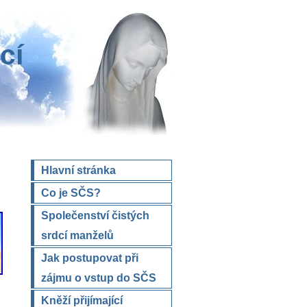
cí
Hlavní stránka
Co je SČS?
Společenství čistých
srdcí manželů
Jak postupovat při
zájmu o vstup do SČS
Kněží přijímající