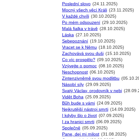
Poslední slovo
(24.11.2025)
Mocný všech věcí Králi
(23.11.2025)
V každé chvíli
(30.10.2025)
Po mém odsouzení
(29.10.2025)
Malá fialka v trávě
(28.10.2025)
Láska
(27.10.2025)
Sebepoznání
(19.10.2025)
Vracet se k Němu
(18.10.2025)
Zachovává svou duši
(15.10.2025)
Co víc prospělo?
(09.10.2025)
Vzývejte o pomoc
(08.10.2025)
Neschopnost
(06.10.2025)
Zintenzivněmě svou modlitbu
(05.10.2
Násobí síly
(29.09.2025)
Svatý Václav, orodovník v nebi
(28.09.
Vidět Boha
(25.09.2025)
Bůh bude s vámi
(24.09.2025)
Nejkrutější nástroj smrti
(14.09.2025)
I kdyby šlo o život
(07.09.2025)
I za hranici smrti
(06.09.2025)
Společně
(05.09.2025)
Pane, dej mi milost
(31.08.2025)