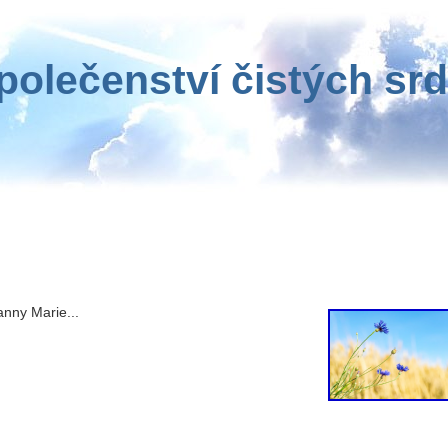
polečenství čistých srd
nny Marie...