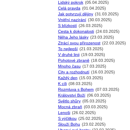
Lidský pokrok
(05.04.2025)
Celá pravda
(01.04.2025)
Jak potvrzují dějiny
(31.03.2025)
Vnitřní nazírání
(30.03.2025)
S blízkostí
(26.03.2025)
Cesta k dokonalosti
(24.03.2025)
Něha Jeho lásky
(23.03.2025)
Ztrácí svou přirozenost
(22.03.2025)
To nejlepší
(21.03.2025)
V druhé linii
(19.03.2025)
Pohotové zbraně
(18.03.2025)
Mnoho času
(17.03.2025)
City a rozhodnutí
(16.03.2025)
Každý den
(15.03.2025)
K cíli
(08.03.2025)
Rozmluva s Bohem
(07.03.2025)
Království Boží
(06.03.2025)
Světlo shůry
(05.03.2025)
Mocná zbraň
(03.03.2025)
Lenoši
(26.02.2025)
S výčitkou
(25.02.2025)
Slouží Bohu
(23.02.2025)