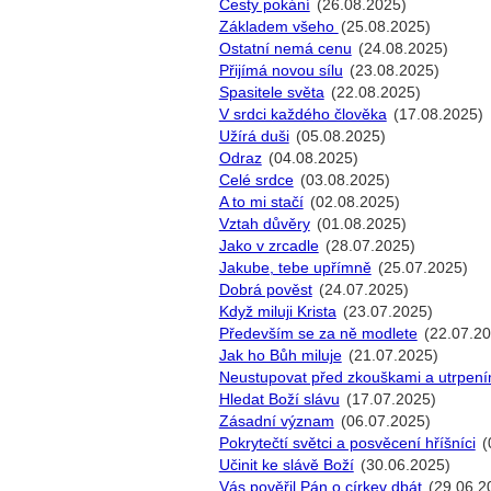
Cesty pokání
(26.08.2025)
Základem všeho
(25.08.2025)
Ostatní nemá cenu
(24.08.2025)
Přijímá novou sílu
(23.08.2025)
Spasitele světa
(22.08.2025)
V srdci každého člověka
(17.08.2025)
Užírá duši
(05.08.2025)
Odraz
(04.08.2025)
Celé srdce
(03.08.2025)
A to mi stačí
(02.08.2025)
Vztah důvěry
(01.08.2025)
Jako v zrcadle
(28.07.2025)
Jakube, tebe upřímně
(25.07.2025)
Dobrá pověst
(24.07.2025)
Když miluji Krista
(23.07.2025)
Především se za ně modlete
(22.07.20
Jak ho Bůh miluje
(21.07.2025)
Neustupovat před zkouškami a utrpení
Hledat Boží slávu
(17.07.2025)
Zásadní význam
(06.07.2025)
Pokrytečtí světci a posvěcení hříšníci
(
Učinit ke slávě Boží
(30.06.2025)
Vás pověřil Pán o církev dbát
(29.06.2