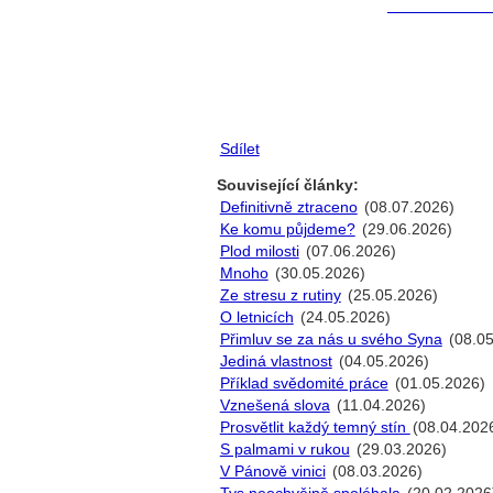
Sdílet
Související články:
Definitivně ztraceno
(08.07.2026)
Ke komu půjdeme?
(29.06.2026)
Plod milosti
(07.06.2026)
Mnoho
(30.05.2026)
Ze stresu z rutiny
(25.05.2026)
O letnicích
(24.05.2026)
Přimluv se za nás u svého Syna
(08.05
Jediná vlastnost
(04.05.2026)
Příklad svědomité práce
(01.05.2026)
Vznešená slova
(11.04.2026)
Prosvětlit každý temný stín
(08.04.202
S palmami v rukou
(29.03.2026)
V Pánově vinici
(08.03.2026)