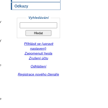
Odkazy
Vyhledávání
y
ť
Přihlásit se (upravit
nastavení)
Zapomenutí hesla
Zrušení účtu
o
Odhlášení
Registrace nového čtenáře
e