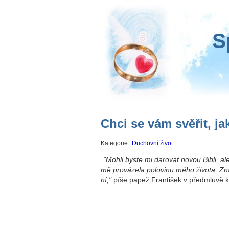
S
Chci se vám svěřit, ja
Kategorie:
Duchovní život
"Mohli byste mi darovat novou Bibli, ale 
mě provázela polovinu mého života. Zná
ní,"
píše papež František v předmluvě k