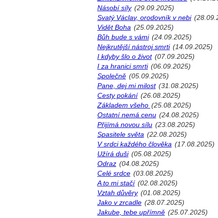
Násobí síly
(29.09.2025)
Svatý Václav, orodovník v nebi
(28.09.
Vidět Boha
(25.09.2025)
Bůh bude s vámi
(24.09.2025)
Nejkrutější nástroj smrti
(14.09.2025)
I kdyby šlo o život
(07.09.2025)
I za hranici smrti
(06.09.2025)
Společně
(05.09.2025)
Pane, dej mi milost
(31.08.2025)
Cesty pokání
(26.08.2025)
Základem všeho
(25.08.2025)
Ostatní nemá cenu
(24.08.2025)
Přijímá novou sílu
(23.08.2025)
Spasitele světa
(22.08.2025)
V srdci každého člověka
(17.08.2025)
Užírá duši
(05.08.2025)
Odraz
(04.08.2025)
Celé srdce
(03.08.2025)
A to mi stačí
(02.08.2025)
Vztah důvěry
(01.08.2025)
Jako v zrcadle
(28.07.2025)
Jakube, tebe upřímně
(25.07.2025)