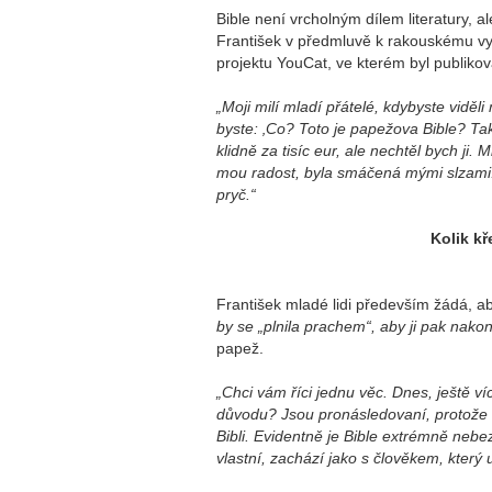
Bible není vrcholným dílem literatury, al
František v předmluvě k rakouskému vy
projektu YouCat, ve kterém byl publiko
„Moji milí mladí přátelé, kdybyste viděl
byste: ‚Co? Toto je papežova Bible? Tak
klidně za tisíc eur, ale nechtěl bych ji.
mou radost, byla smáčená mými slzami: je
pryč.“
Kolik kř
František mladé lidi především žádá, aby
by se „plnila prachem“, aby ji pak nako
papež.
„Chci vám říci jednu věc. Dnes, ještě v
důvodu? Jsou pronásledovaní, protože no
Bibli. Evidentně je Bible extrémně nebez
vlastní, zachází jako s člověkem, který 