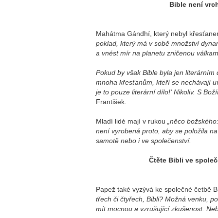
Bible není vrc
Mahátma Gándhí, který nebyl křesťanem,
poklad, který má v sobě množství dynamit
a vnést mír na planetu zničenou válkami. 
Pokud by však Bible byla jen literárním
mnoha křesťanům, kteří se nechávají uvěz
je to pouze literární dílo!‘ Nikoliv. S B
František.
Mladí lidé mají v rukou
„něco božského: 
není vyrobená proto, aby se položila na
samotě nebo i ve společenství.
Čtěte Bibli ve spole
Papež také vyzývá ke společné četbě Bi
třech či čtyřech, Bibli? Možná venku, po
mít mocnou a vzrušující zkušenost. Ne