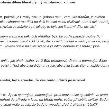
holným dílem literatury, nýbrž ohnivou knihou
 pokračuje římský biskup, jednou řekl: „
Vám, křesťanům, je svěřen
u schopné roztříštit na tisíc kousků celou civilizaci, obrátit svět narub
Avšak zacházíte s ní, jakoby to bylo jen literární dílo, nic víc.“
 dílem a sbírkou pěkných příběhů, bylo by podle papeže „nutné říct
nit a mučit kvůli Bibli: ‚Byli jste opravdu hloupí a málo prozíraví, vždy
ožím Slovem přišlo na svět světlo a již nikdy nebude zhasnuto,“
píše
knihu jak oheň, knihu, v níž Bůh promlouvá. Proto si pamatujte: Bible
 polici, nýbrž aby byla držena v ruce, aby byla často čtena, každý den, 
čenství, beze strachu, že vás budou druzí posuzovat
ble:
„Spolu sportujete, nakupujete; proč tedy nečíst společně, ve dvou,
nořeni do přírody, v lese, na břehu moře, večer při světle svíčky. Budet
bo snad máte strach, že budete vypadat před druhými směšně?“