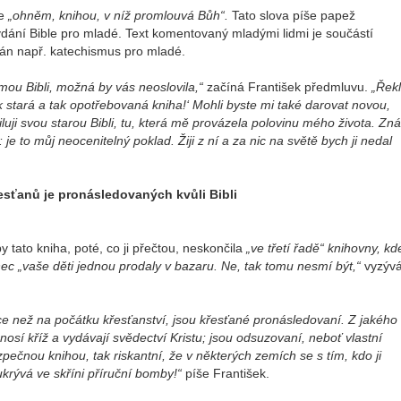
e
„ohněm, knihou, v níž promlouvá Bůh“.
Tato slova píše papež
dání Bible pro mladé. Text komentovaný mladými lidmi je součástí
ván např. katechismus pro mladé.
i mou Bibli, možná by vás neoslovila,“
začíná František předmluvu.
„Řekl
 stará a tak opotřebovaná kniha!‘ Mohli byste mi také darovat novou,
 Miluji svou starou Bibli, tu, která mě provázela polovinu mého života. Zná
 to můj neocenitelný poklad. Žiji z ní a za nic na světě bych ji nedal
esťanů je pronásledovaných kvůli Bibli
 tato kniha, poté, co ji přečtou, neskončila
„ve třetí řadě“ knihovny, kd
nec „vaše děti jednou prodaly v bazaru. Ne, tak tomu nesmí být,“
vyzýv
íce než na počátku křesťanství, jsou křesťané pronásledovaní. Z jakého
sí kříž a vydávají svědectví Kristu; jsou odsuzovaní, neboť vlastní
pečnou knihou, tak riskantní, že v některých zemích se s tím, kdo ji
ukrývá ve skříni příruční bomby!“
píše František.