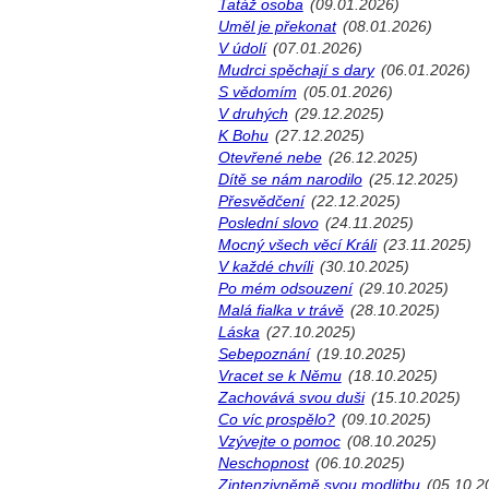
Tatáž osoba
(09.01.2026)
Uměl je překonat
(08.01.2026)
V údolí
(07.01.2026)
Mudrci spěchají s dary
(06.01.2026)
S vědomím
(05.01.2026)
V druhých
(29.12.2025)
K Bohu
(27.12.2025)
Otevřené nebe
(26.12.2025)
Dítě se nám narodilo
(25.12.2025)
Přesvědčení
(22.12.2025)
Poslední slovo
(24.11.2025)
Mocný všech věcí Králi
(23.11.2025)
V každé chvíli
(30.10.2025)
Po mém odsouzení
(29.10.2025)
Malá fialka v trávě
(28.10.2025)
Láska
(27.10.2025)
Sebepoznání
(19.10.2025)
Vracet se k Němu
(18.10.2025)
Zachovává svou duši
(15.10.2025)
Co víc prospělo?
(09.10.2025)
Vzývejte o pomoc
(08.10.2025)
Neschopnost
(06.10.2025)
Zintenzivněmě svou modlitbu
(05.10.2