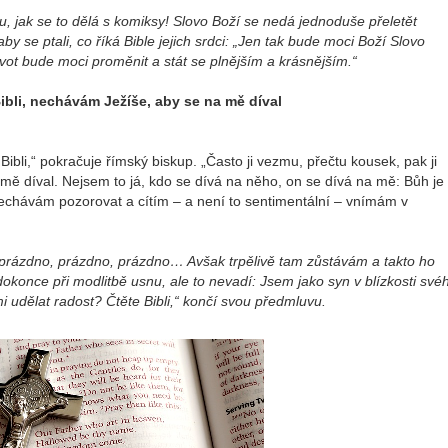
, jak se to dělá s komiksy! Slovo Boží se nedá jednoduše přeletět
y se ptali, co říká Bible jejich srdci: „Jen tak bude moci Boží Slovo
ivot bude moci proměnit a stát se plnějším a krásnějším.“
ibli, nechávám Ježíše, aby se na mě díval
 Bibli,“ pokračuje římský biskup. „Často ji vezmu, přečtu kousek, pak ji
ě díval. Nejsem to já, kdo se dívá na něho, on se dívá na mě: Bůh je
nechávám pozorovat a cítím – a není to sentimentální – vnímám v
n prázdno, prázdno, prázdno… Avšak trpělivě tam zůstávám a takto ho
konce při modlitbě usnu, ale to nevadí: Jsem jako syn v blízkosti své
i udělat radost? Čtěte Bibli,“
končí svou předmluvu.