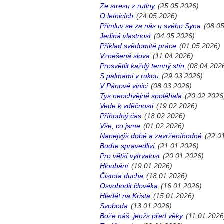
Ze stresu z rutiny
(25.05.2026)
O letnicích
(24.05.2026)
Přimluv se za nás u svého Syna
(08.05
Jediná vlastnost
(04.05.2026)
Příklad svědomité práce
(01.05.2026)
Vznešená slova
(11.04.2026)
Prosvětlit každý temný stín
(08.04.202
S palmami v rukou
(29.03.2026)
V Pánově vinici
(08.03.2026)
Tys neochvějně spoléhala
(20.02.2026
Vede k vděčnosti
(19.02.2026)
Příhodný čas
(18.02.2026)
Vše, co jsme
(01.02.2026)
Nanejvýš dobé a zavrženíhodné
(22.0
Buďte spravedliví
(21.01.2026)
Pro větší vytrvalost
(20.01.2026)
Hloubání
(19.01.2026)
Čistota ducha
(18.01.2026)
Osvobodit člověka
(16.01.2026)
Hledět na Krista
(15.01.2026)
Svoboda
(13.01.2026)
Bože náš, jenžs před věky
(11.01.2026