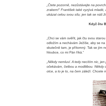
„Čtete pozorně, nezůstávejte na povrchu
zrakem!“ František také vyzývá mladé, ab
ukázat celou svou sílu; jen tak se náš ž
Když čtu B
„Chci se vám svěřit, jak čtu svou starou
odložím a nechávám Ježíše, aby se na m
skutečně tam, je přítomný. Tak se jím 
hloubce, co mi Pán říká.“
„Někdy nemluví. A tedy necítím nic, je
očekávám, četbou a modlitbou. Někdy do
otce, a to je to, na čem záleží. Chcete m