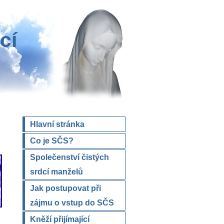
cí
Hlavní stránka
Co je SČS?
Společenství čistých
srdcí manželů
Jak postupovat při
zájmu o vstup do SČS
Kněží přijímající