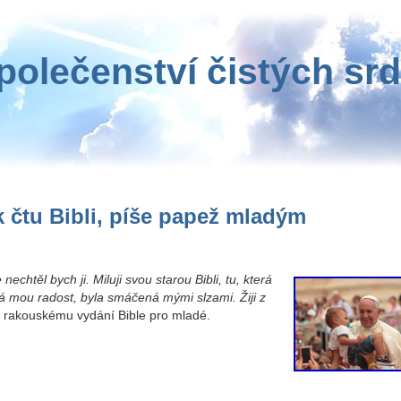
polečenství čistých srd
k čtu Bibli, píše papež mladým
nechtěl bych ji. Miluji svou starou Bibli, tu, která
 mou radost, byla smáčená mými slzami. Žiji z
 rakouskému vydání Bible pro mladé.