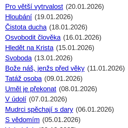
Pro větší vytrvalost
(20.01.2026)
Hloubání
(19.01.2026)
Čistota ducha
(18.01.2026)
Osvobodit člověka
(16.01.2026)
Hledět na Krista
(15.01.2026)
Svoboda
(13.01.2026)
Bože náš, jenžs před věky
(11.01.2026)
Tatáž osoba
(09.01.2026)
Uměl je překonat
(08.01.2026)
V údolí
(07.01.2026)
Mudrci spěchají s dary
(06.01.2026)
S vědomím
(05.01.2026)