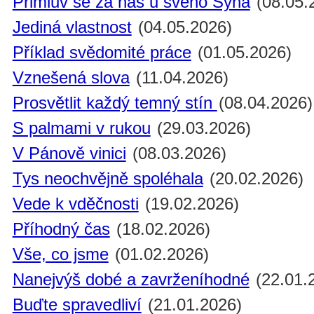
Přimluv se za nás u svého Syna
(08.05.
Jediná vlastnost
(04.05.2026)
Příklad svědomité práce
(01.05.2026)
Vznešená slova
(11.04.2026)
Prosvětlit každý temný stín
(08.04.2026)
S palmami v rukou
(29.03.2026)
V Pánově vinici
(08.03.2026)
Tys neochvějně spoléhala
(20.02.2026)
Vede k vděčnosti
(19.02.2026)
Příhodný čas
(18.02.2026)
Vše, co jsme
(01.02.2026)
Nanejvýš dobé a zavrženíhodné
(22.01.
Buďte spravedliví
(21.01.2026)