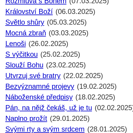
Rozmluva s Bohem
(07.03.2025)
Království Boží
(06.03.2025)
Světlo shůry
(05.03.2025)
Mocná zbraň
(03.03.2025)
Lenoši
(26.02.2025)
S výčitkou
(25.02.2025)
Slouží Bohu
(23.02.2025)
Utvrzuj své bratry
(22.02.2025)
Bezvýznamné projevy
(19.02.2025)
Náboženské předpisy
(18.02.2025)
Pán, na nějž čekáš, už je tu
(02.02.2025
Naplno prožít
(29.01.2025)
Svými rty a svým srdcem
(28.01.2025)