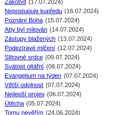
Zakotvit
(17.07.2024)
Nepostupuje kupředu
(16.07.2024)
Poznání Boha
(15.07.2024)
Aby byl milován
(14.07.2024)
Zástupy blažených
(13.07.2024)
Podezíravé mlčení
(12.07.2024)
Slitovné srdce
(09.07.2024)
Svátost oltářní
(08.07.2024)
Evangelium na týden
(07.07.2024)
Větší odolnost
(07.07.2024)
Nejlepší projev
(06.07.2024)
Útěcha
(05.07.2024)
Tomu nevěřím
(24.06.2024)