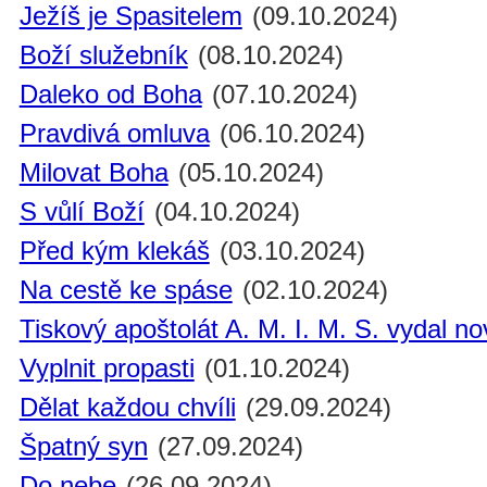
Ježíš je Spasitelem
(09.10.2024)
Boží služebník
(08.10.2024)
Daleko od Boha
(07.10.2024)
Pravdivá omluva
(06.10.2024)
Milovat Boha
(05.10.2024)
S vůlí Boží
(04.10.2024)
Před kým klekáš
(03.10.2024)
Na cestě ke spáse
(02.10.2024)
Tiskový apoštolát A. M. I. M. S. vydal n
Vyplnit propasti
(01.10.2024)
Dělat každou chvíli
(29.09.2024)
Špatný syn
(27.09.2024)
Do nebe
(26.09.2024)