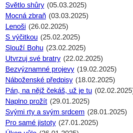
Světlo shůry
(05.03.2025)
Mocná zbraň
(03.03.2025)
Lenoši
(26.02.2025)
S výčitkou
(25.02.2025)
Slouží Bohu
(23.02.2025)
Utvrzuj své bratry
(22.02.2025)
Bezvýznamné projevy
(19.02.2025)
Náboženské předpisy
(18.02.2025)
Pán, na nějž čekáš, už je tu
(02.02.2025
Naplno prožít
(29.01.2025)
Svými rty a svým srdcem
(28.01.2025)
Pro samé jistoty
(27.01.2025)