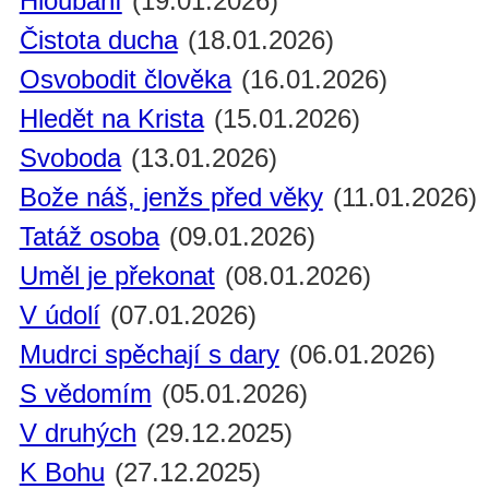
Hloubání
(19.01.2026)
Čistota ducha
(18.01.2026)
Osvobodit člověka
(16.01.2026)
Hledět na Krista
(15.01.2026)
Svoboda
(13.01.2026)
Bože náš, jenžs před věky
(11.01.2026)
Tatáž osoba
(09.01.2026)
Uměl je překonat
(08.01.2026)
V údolí
(07.01.2026)
Mudrci spěchají s dary
(06.01.2026)
S vědomím
(05.01.2026)
V druhých
(29.12.2025)
K Bohu
(27.12.2025)