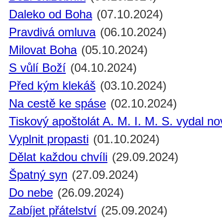
Daleko od Boha
(07.10.2024)
Pravdivá omluva
(06.10.2024)
Milovat Boha
(05.10.2024)
S vůlí Boží
(04.10.2024)
Před kým klekáš
(03.10.2024)
Na cestě ke spáse
(02.10.2024)
Tiskový apoštolát A. M. I. M. S. vydal n
Vyplnit propasti
(01.10.2024)
Dělat každou chvíli
(29.09.2024)
Špatný syn
(27.09.2024)
Do nebe
(26.09.2024)
Zabíjet přátelství
(25.09.2024)