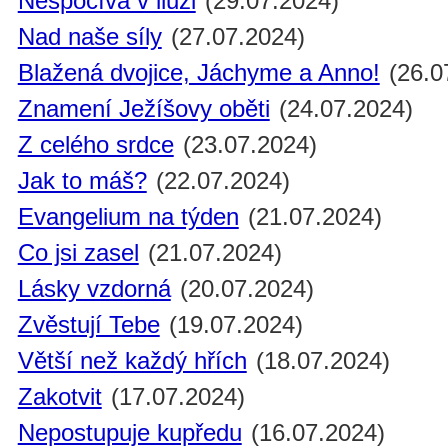
Nespočívá v iluzi
(29.07.2024)
Nad naše síly
(27.07.2024)
Blažená dvojice, Jáchyme a Anno!
(26.0
Znamení Ježíšovy oběti
(24.07.2024)
Z celého srdce
(23.07.2024)
Jak to máš?
(22.07.2024)
Evangelium na týden
(21.07.2024)
Co jsi zasel
(21.07.2024)
Lásky vzdorná
(20.07.2024)
Zvěstují Tebe
(19.07.2024)
Větší než každý hřích
(18.07.2024)
Zakotvit
(17.07.2024)
Nepostupuje kupředu
(16.07.2024)