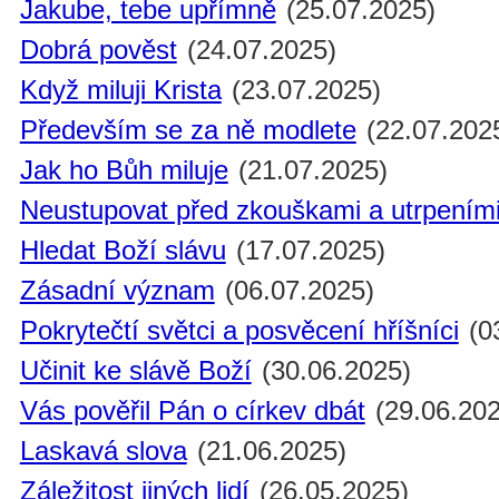
Jakube, tebe upřímně
(25.07.2025)
Dobrá pověst
(24.07.2025)
Když miluji Krista
(23.07.2025)
Především se za ně modlete
(22.07.202
Jak ho Bůh miluje
(21.07.2025)
Neustupovat před zkouškami a utrpením
Hledat Boží slávu
(17.07.2025)
Zásadní význam
(06.07.2025)
Pokrytečtí světci a posvěcení hříšníci
(0
Učinit ke slávě Boží
(30.06.2025)
Vás pověřil Pán o církev dbát
(29.06.202
Laskavá slova
(21.06.2025)
Záležitost jiných lidí
(26.05.2025)