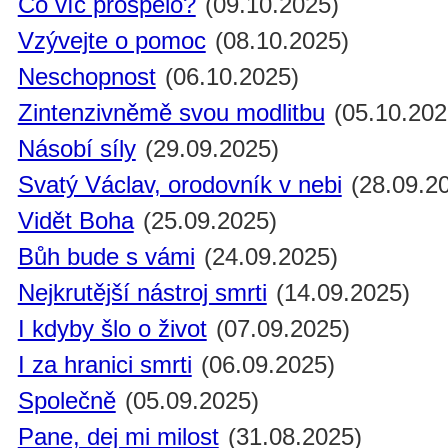
Co víc prospělo?
(09.10.2025)
Vzývejte o pomoc
(08.10.2025)
Neschopnost
(06.10.2025)
Zintenzivněmě svou modlitbu
(05.10.202
Násobí síly
(29.09.2025)
Svatý Václav, orodovník v nebi
(28.09.2
Vidět Boha
(25.09.2025)
Bůh bude s vámi
(24.09.2025)
Nejkrutější nástroj smrti
(14.09.2025)
I kdyby šlo o život
(07.09.2025)
I za hranici smrti
(06.09.2025)
Společně
(05.09.2025)
Pane, dej mi milost
(31.08.2025)