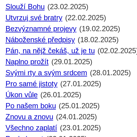
Slouží Bohu
(23.02.2025)
Utvrzuj své bratry
(22.02.2025)
Bezvýznamné projevy
(19.02.2025)
Náboženské předpisy
(18.02.2025)
Pán, na nějž čekáš, už je tu
(02.02.2025
Naplno prožít
(29.01.2025)
Svými rty a svým srdcem
(28.01.2025)
Pro samé jistoty
(27.01.2025)
Úkon vůle
(26.01.2025)
Po našem boku
(25.01.2025)
Znovu a znovu
(24.01.2025)
Všechno zaplatí
(23.01.2025)