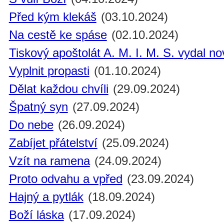
Před kým klekáš
(03.10.2024)
Na cestě ke spáse
(02.10.2024)
Tiskový apoštolát A. M. I. M. S. vydal n
Vyplnit propasti
(01.10.2024)
Dělat každou chvíli
(29.09.2024)
Špatný syn
(27.09.2024)
Do nebe
(26.09.2024)
Zabíjet přátelství
(25.09.2024)
Vzít na ramena
(24.09.2024)
Proto odvahu a vpřed
(23.09.2024)
Hajný a pytlák
(18.09.2024)
Boží láska
(17.09.2024)