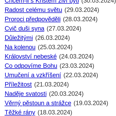
Chcem-li s Kristem živí býti
(30.03.2024
Radost celému světu
(29.03.2024)
Proroci předpověděli
(28.03.2024)
Cvič duši syna
(27.03.2024)
Důležitými
(26.03.2024)
Na kolenou
(25.03.2024)
Království nebeské
(24.03.2024)
Co odpovíme Bohu
(23.03.2024)
Umučení a vzkříšení
(22.03.2024)
Příležitost
(21.03.2024)
Naděje svatosti
(20.03.2024)
Věrný pěstoun a strážce
(19.03.2024)
Těžké rány
(18.03.2024)