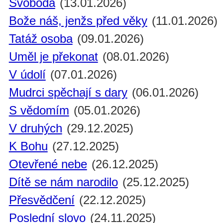
Svoboda
(13.01.2026)
Bože náš, jenžs před věky
(11.01.2026)
Tatáž osoba
(09.01.2026)
Uměl je překonat
(08.01.2026)
V údolí
(07.01.2026)
Mudrci spěchají s dary
(06.01.2026)
S vědomím
(05.01.2026)
V druhých
(29.12.2025)
K Bohu
(27.12.2025)
Otevřené nebe
(26.12.2025)
Dítě se nám narodilo
(25.12.2025)
Přesvědčení
(22.12.2025)
Poslední slovo
(24.11.2025)