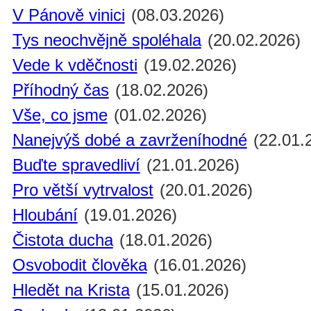
V Pánově vinici
(08.03.2026)
Tys neochvějně spoléhala
(20.02.2026)
Vede k vděčnosti
(19.02.2026)
Příhodný čas
(18.02.2026)
Vše, co jsme
(01.02.2026)
Nanejvýš dobé a zavrženíhodné
(22.01.
Buďte spravedliví
(21.01.2026)
Pro větší vytrvalost
(20.01.2026)
Hloubání
(19.01.2026)
Čistota ducha
(18.01.2026)
Osvobodit člověka
(16.01.2026)
Hledět na Krista
(15.01.2026)