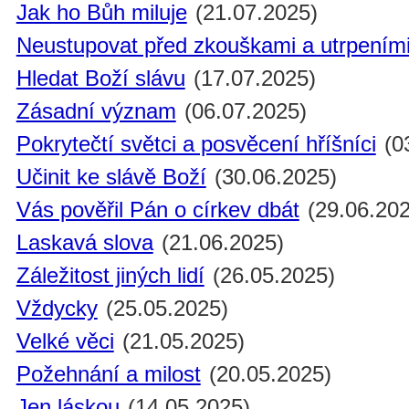
Jak ho Bůh miluje
(21.07.2025)
Neustupovat před zkouškami a utrpením
Hledat Boží slávu
(17.07.2025)
Zásadní význam
(06.07.2025)
Pokrytečtí světci a posvěcení hříšníci
(0
Učinit ke slávě Boží
(30.06.2025)
Vás pověřil Pán o církev dbát
(29.06.202
Laskavá slova
(21.06.2025)
Záležitost jiných lidí
(26.05.2025)
Vždycky
(25.05.2025)
Velké věci
(21.05.2025)
Požehnání a milost
(20.05.2025)
Jen láskou
(14.05.2025)