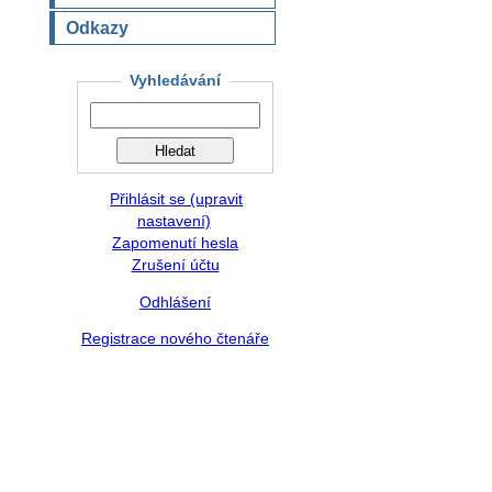
Odkazy
Vyhledávání
Přihlásit se (upravit
nastavení)
Zapomenutí hesla
Zrušení účtu
Odhlášení
Registrace nového čtenáře