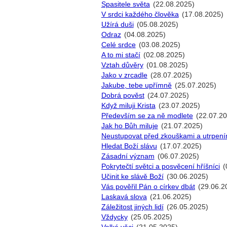
Spasitele světa
(22.08.2025)
V srdci každého člověka
(17.08.2025)
Užírá duši
(05.08.2025)
Odraz
(04.08.2025)
Celé srdce
(03.08.2025)
A to mi stačí
(02.08.2025)
Vztah důvěry
(01.08.2025)
Jako v zrcadle
(28.07.2025)
Jakube, tebe upřímně
(25.07.2025)
Dobrá pověst
(24.07.2025)
Když miluji Krista
(23.07.2025)
Především se za ně modlete
(22.07.20
Jak ho Bůh miluje
(21.07.2025)
Neustupovat před zkouškami a utrpení
Hledat Boží slávu
(17.07.2025)
Zásadní význam
(06.07.2025)
Pokrytečtí světci a posvěcení hříšníci
(
Učinit ke slávě Boží
(30.06.2025)
Vás pověřil Pán o církev dbát
(29.06.2
Laskavá slova
(21.06.2025)
Záležitost jiných lidí
(26.05.2025)
Vždycky
(25.05.2025)