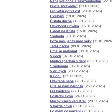
Nanejvýš dobé a zavrženíhodné
(22.0
Buďte spravedliví
(21.01.2026)
Pro větší vytrvalost
(20.01.2026)
Hloubání
(19.01.2026)
Čistota ducha
(18.01.2026)
Osvobodit člověka
(16.01.2026)
Hledět na Krista
(15.01.2026)
Svoboda
(13.01.2026)
Bože náš, jenžs před věky
(11.01.2026
Tatáž osoba
(09.01.2026)
Uměl je překonat
(08.01.2026)
V údolí
(07.01.2026)
Mudrci spěchají s dary
(06.01.2026)
S vědomím
(05.01.2026)
V druhých
(29.12.2025)
K Bohu
(27.12.2025)
Otevřené nebe
(26.12.2025)
Dítě se nám narodilo
(25.12.2025)
Přesvědčení
(22.12.2025)
Poslední slovo
(24.11.2025)
Mocný všech věcí Králi
(23.11.2025)
V každé chvíli
(30.10.2025)
Po mém odsouzení
(29.10.2025)