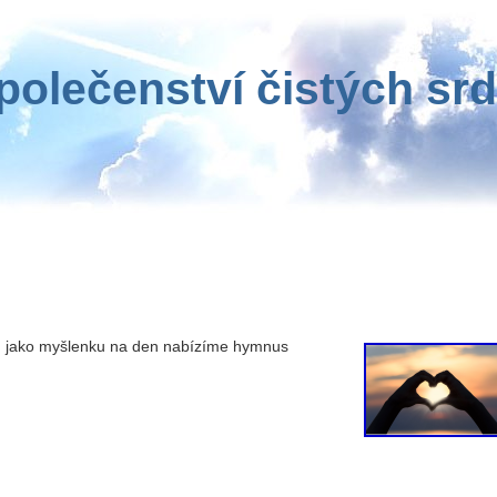
polečenství čistých srd
, jako myšlenku na den nabízíme hymnus