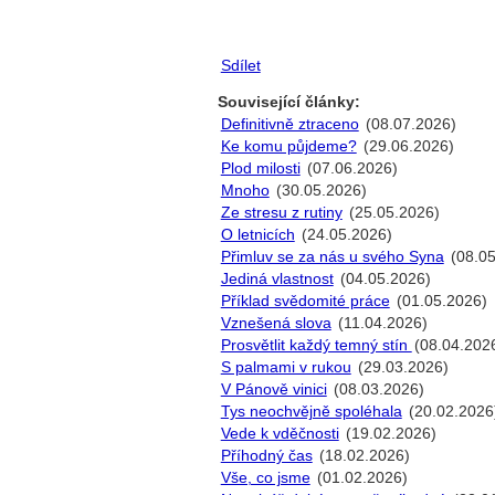
Sdílet
Související články:
Definitivně ztraceno
(08.07.2026)
Ke komu půjdeme?
(29.06.2026)
Plod milosti
(07.06.2026)
Mnoho
(30.05.2026)
Ze stresu z rutiny
(25.05.2026)
O letnicích
(24.05.2026)
Přimluv se za nás u svého Syna
(08.05
Jediná vlastnost
(04.05.2026)
Příklad svědomité práce
(01.05.2026)
Vznešená slova
(11.04.2026)
Prosvětlit každý temný stín
(08.04.202
S palmami v rukou
(29.03.2026)
V Pánově vinici
(08.03.2026)
Tys neochvějně spoléhala
(20.02.2026
Vede k vděčnosti
(19.02.2026)
Příhodný čas
(18.02.2026)
Vše, co jsme
(01.02.2026)