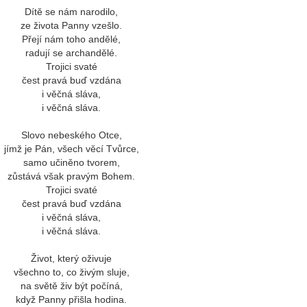
Dítě se nám narodilo,
ze života Panny vzešlo.
Přejí nám toho andělé,
radují se archandělé.
Trojici svaté
čest pravá buď vzdána
i věčná sláva,
i věčná sláva.
Slovo nebeského Otce,
jímž je Pán, všech věcí Tvůrce,
samo učiněno tvorem,
zůstává však pravým Bohem.
Trojici svaté
čest pravá buď vzdána
i věčná sláva,
i věčná sláva.
Život, který oživuje
všechno to, co živým sluje,
na světě živ být počíná,
když Panny přišla hodina.