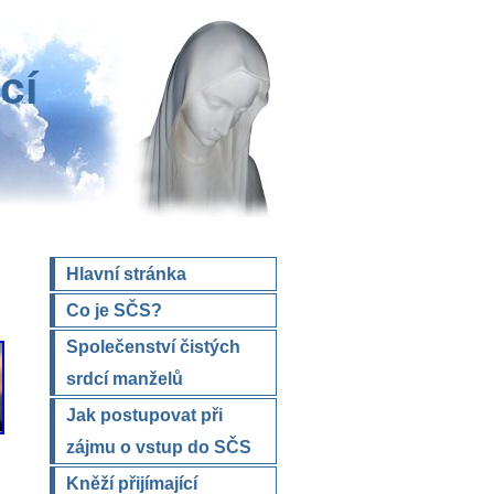
cí
Hlavní stránka
Co je SČS?
Společenství čistých
srdcí manželů
Jak postupovat při
zájmu o vstup do SČS
Kněží přijímající