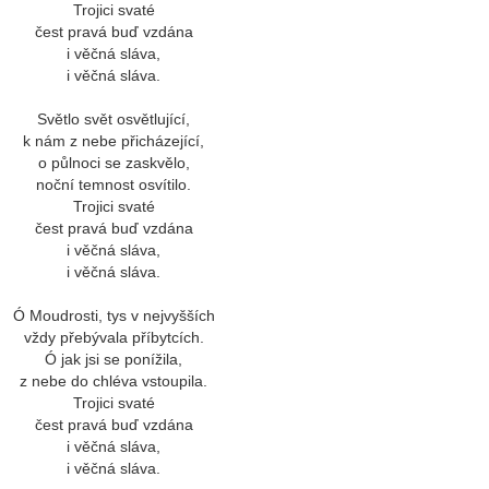
Trojici svaté
čest pravá buď vzdána
i věčná sláva,
i věčná sláva.
Světlo svět osvětlující,
k nám z nebe přicházející,
o půlnoci se zaskvělo,
noční temnost osvítilo.
Trojici svaté
čest pravá buď vzdána
i věčná sláva,
i věčná sláva.
Ó Moudrosti, tys v nejvyšších
vždy přebývala příbytcích.
Ó jak jsi se ponížila,
z nebe do chléva vstoupila.
Trojici svaté
čest pravá buď vzdána
i věčná sláva,
i věčná sláva.