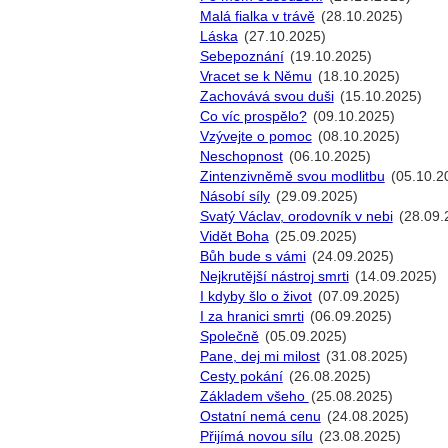
Malá fialka v trávě
(28.10.2025)
Láska
(27.10.2025)
Sebepoznání
(19.10.2025)
Vracet se k Němu
(18.10.2025)
Zachovává svou duši
(15.10.2025)
Co víc prospělo?
(09.10.2025)
Vzývejte o pomoc
(08.10.2025)
Neschopnost
(06.10.2025)
Zintenzivněmě svou modlitbu
(05.10.2
Násobí síly
(29.09.2025)
Svatý Václav, orodovník v nebi
(28.09.
Vidět Boha
(25.09.2025)
Bůh bude s vámi
(24.09.2025)
Nejkrutější nástroj smrti
(14.09.2025)
I kdyby šlo o život
(07.09.2025)
I za hranici smrti
(06.09.2025)
Společně
(05.09.2025)
Pane, dej mi milost
(31.08.2025)
Cesty pokání
(26.08.2025)
Základem všeho
(25.08.2025)
Ostatní nemá cenu
(24.08.2025)
Přijímá novou sílu
(23.08.2025)