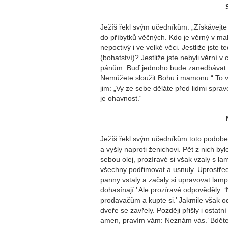
Ježíš řekl svým učedníkům: „Získávejte 
do příbytků věčných. Kdo je věrný v malič
nepoctivý i ve velké věci. Jestliže jst
(bohatství)? Jestliže jste nebyli věrní
pánům. Buď jednoho bude zanedbávat a
Nemůžete sloužit Bohu i mamonu.“ To vše
jim: „Vy ze sebe děláte před lidmi spra
je ohavnost.“
Ježíš řekl svým učedníkům toto podoben
a vyšly naproti ženichovi. Pět z nich byl
sebou olej, prozíravé si však vzaly s l
všechny podřimovat a usnuly. Uprostřed n
panny vstaly a začaly si upravovat lamp
dohasínají.’ Ale prozíravé odpověděly: 
prodavačům a kupte si.’ Jakmile však od
dveře se zavřely. Později přišly i ostat
amen, pravím vám: Neznám vás.’ Bděte 