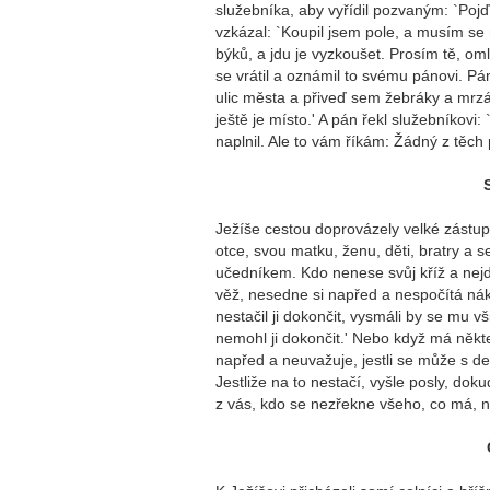
služebníka, aby vyřídil pozvaným: `Pojď
vzkázal: `Koupil jsem pole, a musím se n
býků, a jdu je vyzkoušet. Prosím tě, oml
se vrátil a oznámil to svému pánovi. Pá
ulic města a přiveď sem žebráky a mrzáky
ještě je místo.' A pán řekl služebníkovi:
naplnil. Ale to vám říkám: Žádný z těch
Ježíše cestou doprovázely velké zástup
otce, svou matku, ženu, děti, bratry a
učedníkem. Kdo nenese svůj kříž a ne
věž, nesedne si napřed a nespočítá nákl
nestačil ji dokončit, vysmáli by se mu vši
nemohl ji dokončit.' Nebo když má někter
napřed a neuvažuje, jestli se může s dese
Jestliže na to nestačí, vyšle posly, dok
z vás, kdo se nezřekne všeho, co má,