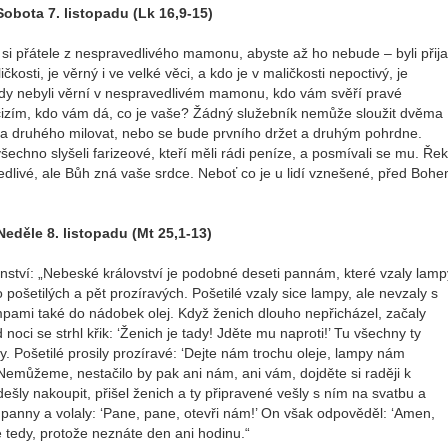
Sobota 7. listopadu (Lk 16,9-15)
si přátele z nespravedlivého mamonu, abyste až ho nebude – byli přija
kosti, je věrný i ve velké věci, a kdo je v maličkosti nepoctivý, je
e tedy nebyli věrní v nespravedlivém mamonu, kdo vám svěří pravé
 v cizím, kdo vám dá, co je vaše? Žádný služebník nemůže sloužit dvěma
 druhého milovat, nebo se bude prvního držet a druhým pohrdne.
chno slyšeli farizeové, kteří měli rádi peníze, a posmívali se mu. Řek
vedlivé, ale Bůh zná vaše srdce. Neboť co je u lidí vznešené, před Boh
Neděle 8. listopadu (Mt 25,1-13)
ství: „Nebeské království je podobné deseti pannám, které vzaly lamp
o pošetilých a pět prozíravých. Pošetilé vzaly sice lampy, ale nevzaly s
ampami také do nádobek olej. Když ženich dlouho nepřicházel, začaly
oci se strhl křik: ‘Ženich je tady! Jděte mu naproti!’ Tu všechny ty
y. Pošetilé prosily prozíravé: ‘Dejte nám trochu oleje, lampy nám
‘Nemůžeme, nestačilo by pak ani nám, ani vám, dojděte si raději k
ešly nakoupit, přišel ženich a ty připravené vešly s ním na svatbu a
ní panny a volaly: ‘Pane, pane, otevři nám!’ On však odpověděl: ‘Amen,
tedy, protože neznáte den ani hodinu.“