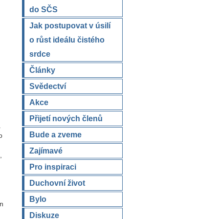
do SČS
Jak postupovat v úsilí
o růst ideálu čistého
srdce
Články
Svědectví
Akce
Přijetí nových členů
.
Bude a zveme
o
Zajímavé
,
Pro inspiraci
Duchovní život
Bylo
On
Diskuze