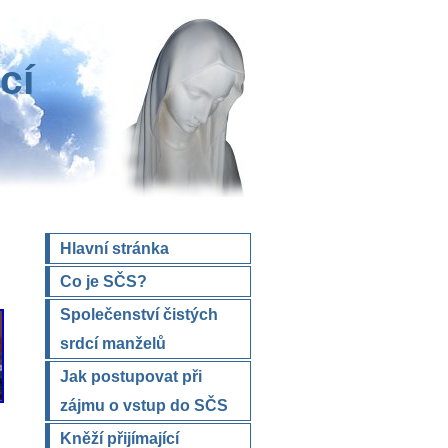
cí
Hlavní stránka
Co je SČS?
Společenství čistých
srdcí manželů
Jak postupovat při
zájmu o vstup do SČS
Kněží přijímající