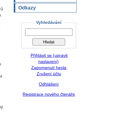
Odkazy
rů
k
Vyhledávání
a
Přihlásit se (upravit
nastavení)
o
Zapomenutí hesla
Zrušení účtu
ět
Odhlášení
Registrace nového čtenáře
ný