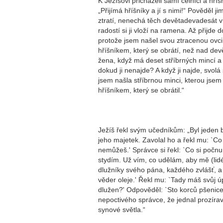
K Ježíšovi přicházeli samí celníci a hříš
„Přijímá hříšníky a jí s nimi!“ Pověděl 
ztratí, nenechá těch devětadevadesát v 
radostí si ji vloží na ramena. Až přijde
protože jsem našel svou ztracenou ovci
hříšníkem, který se obrátí, než nad dev
žena, když má deset stříbrných mincí a 
dokud ji nenajde? A když ji najde, svol
jsem našla stříbrnou minci, kterou jsem
hříšníkem, který se obrátil.“
Ježíš řekl svým učedníkům: „Byl jeden b
jeho majetek. Zavolal ho a řekl mu: `Co
nemůžeš.' Správce si řekl: `Co si poč
stydím. Už vím, co udělám, aby mě (lidé
dlužníky svého pána, každého zvlášť, a
věder oleje.' Řekl mu: `Tady máš svůj úp
dlužen?' Odpověděl: `Sto korců pšenice
nepoctivého správce, že jednal prozírav
synové světla.“