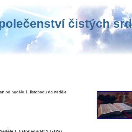
polečenství čistých srd
en od neděle 1. listopadu do neděle
Neděle 1. listopadu(Mt 5,1-12a)