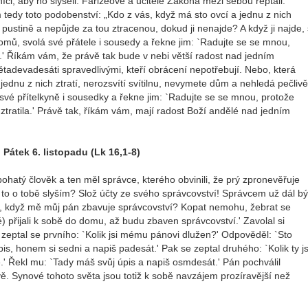
níci, aby ho slyšeli. Farizeové a učitelé Zákona mezi sebou reptali:
jim tedy toto podobenství: „Kdo z vás, když má sto ovcí a jednu z nich
pustině a nepůjde za tou ztracenou, dokud ji nenajde? A když ji najde, 
 domů, svolá své přátele i sousedy a řekne jim: `Radujte se se mnou,
.' Říkám vám, že právě tak bude v nebi větší radost nad jedním
ětadevadesáti spravedlivými, kteří obrácení nepotřebují. Nebo, která
jednu z nich ztratí, nerozsvítí svítilnu, nevymete dům a nehledá pečlivě
á své přítelkyně i sousedky a řekne jim: `Radujte se se mnou, protože
 ztratila.' Právě tak, říkám vám, mají radost Boží andělé nad jedním
Pátek 6. listopadu (Lk 16,1-8)
ohatý člověk a ten měl správce, kterého obvinili, že prý zpronevěřuje
 to o tobě slyším? Slož účty ze svého správcovství! Správcem už dál bý
nu, když mě můj pán zbavuje správcovství? Kopat nemohu, žebrat se
) přijali k sobě do domu, až budu zbaven správcovství.' Zavolal si
 zeptal se prvního: `Kolik jsi mému pánovi dlužen?' Odpověděl: `Sto
is, honem si sedni a napiš padesát.' Pak se zeptal druhého: `Kolik ty js
.' Řekl mu: `Tady máš svůj úpis a napiš osmdesát.' Pán pochválil
ě. Synové tohoto světa jsou totiž k sobě navzájem prozíravější než