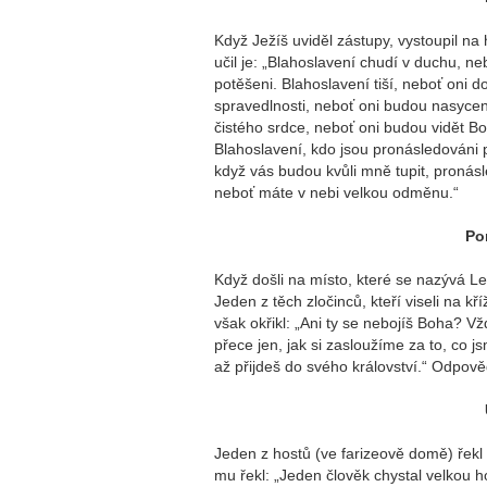
Když Ježíš uviděl zástupy, vystoupil na 
učil je: „Blahoslavení chudí v duchu, ne
potěšeni. Blahoslavení tiší, neboť oni d
spravedlnosti, neboť oni budou nasyceni
čistého srdce, neboť oni budou vidět Bo
Blahoslavení, kdo jsou pronásledováni pr
když vás budou kvůli mně tupit, pronásl
neboť máte v nebi velkou odměnu.“
Pon
Když došli na místo, které se nazývá Leb
Jeden z těch zločinců, kteří viseli na k
však okřikl: „Ani ty se nebojíš Boha? 
přece jen, jak si zasloužíme za to, co j
až přijdeš do svého království.“ Odpově
Jeden z hostů (ve farizeově domě) řekl 
mu řekl: „Jeden člověk chystal velkou h