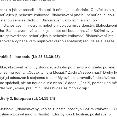
horu, a jak se posadil, přistoupili k němu jeho učedníci. Otevřel ústa a
boť jejich je nebeské království. Blahoslavení plačící, neboť oni budou
ostanou zemi za dědictví. Blahoslavení, kdo lační a žízní po
. Blahoslavení milosrdní, neboť oni dojdou milosrdenství. Blahoslavení
ha. Blahoslavení tvůrci pokoje, neboť oni budou nazváni Božími syny.
o spravedlnost, neboť jejich je nebeské království. Blahoslavení jste,
edovat a vylhaně vám připisovat každou špatnost; radujte se a jásejte,
dělí 2. listopadu (Lk 23,33.39-43)
ka, ukřižovali jeho i ty zločince, jednoho po pravici a druhého po levici
říži, se mu rouhal: „Copak ty nejsi Mesiáš? Zachraň sebe i nás!“ Druhý h
Vždyť jsi odsouzen k stejnému trestu! My ovšem spravedlivě: dostáváme
sme spáchali, ale on neudělal nic zlého.“ A dodal: „Ježíši, pamatuj na mě
děl mu: „Amen, pravím ti: Dnes budeš se mnou v ráji.“
Úterý 3. listopadu (Lk 14,15-24)
Ježíšovi: „Blahoslavený, kdo se zúčastní hostiny v Božím království.“ 
ostinu a pozval mnoho (hostů). Když byl čas k hostině, poslal svého