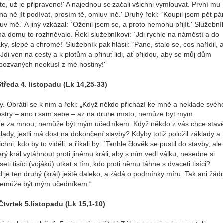
te, už je připraveno!' A najednou se začali všichni vymlouvat. První mu
a ně jít podívat, prosím tě, omluv mě.' Druhý řekl: `Koupil jsem pět pá
uv mě.' A jiný vzkázal: `Oženil jsem se, a proto nemohu přijít.' Služební
na domu to rozhněvalo. Řekl služebníkovi: `Jdi rychle na náměstí a do
, slepé a chromé!' Služebník pak hlásil: `Pane, stalo se, cos nařídil, 
 `Jdi ven na cesty a k plotům a přinuť lidi, ať přijdou, aby se můj dům
 pozvaných neokusí z mé hostiny!'
Středa 4. listopadu (Lk 14,25-33)
y. Obrátil se k nim a řekl: „Když někdo přichází ke mně a neklade svéh
 sestry – ano i sám sebe – až na druhé místo, nemůže být mým
jde za mnou, nemůže být mým učedníkem. Když někdo z vás chce stav
ady, jestli má dost na dokončení stavby? Kdyby totiž položil základy a
chni, kdo by to viděli, a říkali by: `Tenhle člověk se pustil do stavby, ale
ý král vytáhnout proti jinému králi, aby s ním vedl válku, nesedne si
ti tisíci (vojáků) utkat s tím, kdo proti němu táhne s dvaceti tisíci?
ud je ten druhý (král) ještě daleko, a žádá o podmínky míru. Tak ani žád
 nemůže být mým učedníkem.“
Čtvrtek 5.listopadu (Lk 15,1-10)