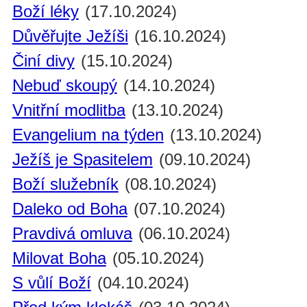
Boží léky
(17.10.2024)
Důvěřujte Ježíši
(16.10.2024)
Činí divy
(15.10.2024)
Nebuď skoupý
(14.10.2024)
Vnitřní modlitba
(13.10.2024)
Evangelium na týden
(13.10.2024)
Ježíš je Spasitelem
(09.10.2024)
Boží služebník
(08.10.2024)
Daleko od Boha
(07.10.2024)
Pravdivá omluva
(06.10.2024)
Milovat Boha
(05.10.2024)
S vůlí Boží
(04.10.2024)