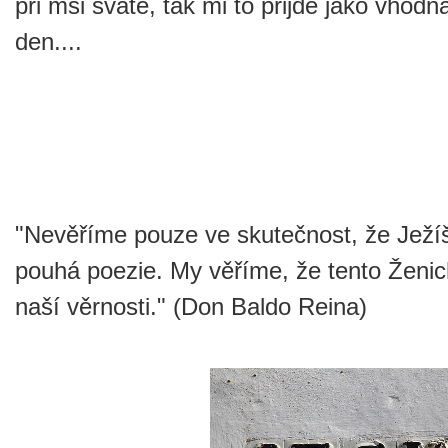
při mši svaté, tak mi to přijde jako vho
den....
"Nevěříme pouze ve skutečnost, že Ježíš
pouhá poezie. My věříme, že tento Ženich
naší věrnosti." (Don Baldo Reina)