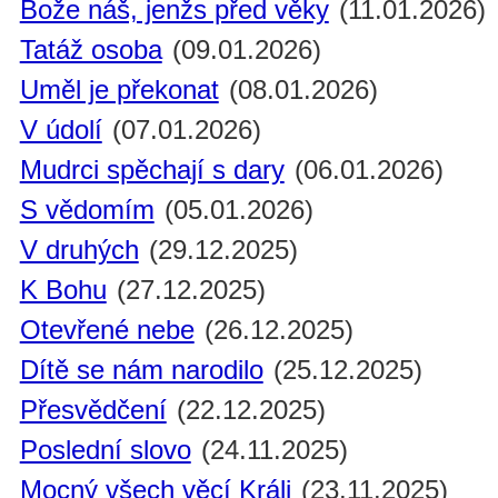
Bože náš, jenžs před věky
(11.01.2026)
Tatáž osoba
(09.01.2026)
Uměl je překonat
(08.01.2026)
V údolí
(07.01.2026)
Mudrci spěchají s dary
(06.01.2026)
S vědomím
(05.01.2026)
V druhých
(29.12.2025)
K Bohu
(27.12.2025)
Otevřené nebe
(26.12.2025)
Dítě se nám narodilo
(25.12.2025)
Přesvědčení
(22.12.2025)
Poslední slovo
(24.11.2025)
Mocný všech věcí Králi
(23.11.2025)