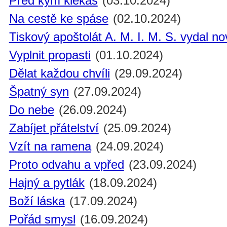
Před kým klekáš
(03.10.2024)
Na cestě ke spáse
(02.10.2024)
Tiskový apoštolát A. M. I. M. S. vydal n
Vyplnit propasti
(01.10.2024)
Dělat každou chvíli
(29.09.2024)
Špatný syn
(27.09.2024)
Do nebe
(26.09.2024)
Zabíjet přátelství
(25.09.2024)
Vzít na ramena
(24.09.2024)
Proto odvahu a vpřed
(23.09.2024)
Hajný a pytlák
(18.09.2024)
Boží láska
(17.09.2024)
Pořád smysl
(16.09.2024)