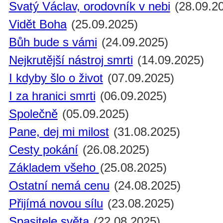
Svatý Václav, orodovník v nebi
(28.09.2
Vidět Boha
(25.09.2025)
Bůh bude s vámi
(24.09.2025)
Nejkrutější nástroj smrti
(14.09.2025)
I kdyby šlo o život
(07.09.2025)
I za hranici smrti
(06.09.2025)
Společně
(05.09.2025)
Pane, dej mi milost
(31.08.2025)
Cesty pokání
(26.08.2025)
Základem všeho
(25.08.2025)
Ostatní nemá cenu
(24.08.2025)
Přijímá novou sílu
(23.08.2025)
Spasitele světa
(22.08.2025)