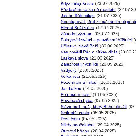
Když miluji Krista
(23.07.2025)
Především se za ně modlete
(22.07.20
Jak ho Bůh miluje
(21.07.2025)
Neustupovat před zkouškami a utrpení
Hledat Boží slávu
(17.07.2025)
Zásadní význam
(06.07.2025)
Pokrytečtí světci a posvěcení hříšníci
(
Učinit ke slávě Boží
(30.06.2025)
Vás pověřil Pán o církev dbát
(29.06.2
Laskavá slova
(21.06.2025)
Záležitost jiných lidí
(26.05.2025)
Vždycky
(25.05.2025)
Velké věci
(21.05.2025)
Požehnání a milost
(20.05.2025)
Jen láskou
(14.05.2025)
Po našem boku
(13.05.2025)
Povahová chyba
(07.05.2025)
Sláva buď muži, který Bohu sloužil
(06
Nejkratší cesta
(05.05.2025)
Dost času
(04.05.2025)
Nikdy neočekávej
(29.04.2025)
Otroctví hříchu
(28.04.2025)