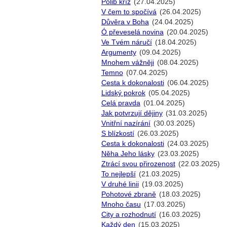
Polib kříž
(27.04.2025)
V čem to spočívá
(26.04.2025)
Důvěra v Boha
(24.04.2025)
Ó převeselá novina
(20.04.2025)
Ve Tvém náručí
(18.04.2025)
Argumenty
(09.04.2025)
Mnohem vážněji
(08.04.2025)
Temno
(07.04.2025)
Cesta k dokonalosti
(06.04.2025)
Lidský pokrok
(05.04.2025)
Celá pravda
(01.04.2025)
Jak potvrzují dějiny
(31.03.2025)
Vnitřní nazírání
(30.03.2025)
S blízkostí
(26.03.2025)
Cesta k dokonalosti
(24.03.2025)
Něha Jeho lásky
(23.03.2025)
Ztrácí svou přirozenost
(22.03.2025)
To nejlepší
(21.03.2025)
V druhé linii
(19.03.2025)
Pohotové zbraně
(18.03.2025)
Mnoho času
(17.03.2025)
City a rozhodnutí
(16.03.2025)
Každý den
(15.03.2025)