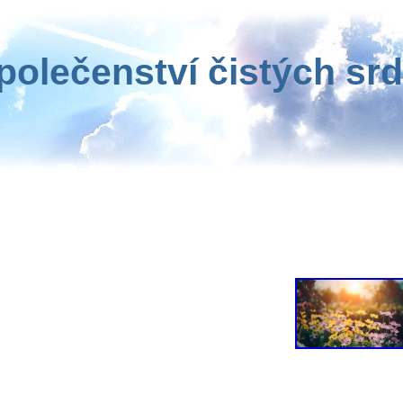
polečenství čistých srd