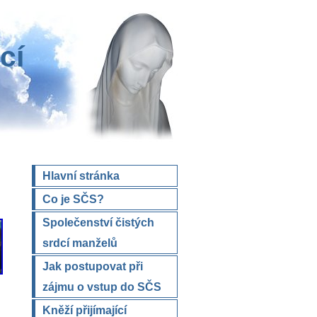
cí
Hlavní stránka
Co je SČS?
Společenství čistých
srdcí manželů
Jak postupovat při
zájmu o vstup do SČS
Kněží přijímající