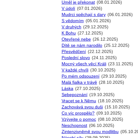
Uměl je překonat
(08.01.2026)
V údolí
(07.01.2026)
Mudrci spěchají s dary
(06.01.2026)
S vědomím
(05.01.2026)
V druhých
(29.12.2025)
K Bohu
(27.12.2025)
Otevřené nebe
(26.12.2025)
Dítě se nám narodilo
(25.12.2025)
Přesvědčení
(22.12.2025)
Poslední slovo
(24.11.2025)
Mocný všech věcí Králi
(23.11.2025)
V každé chvíli
(30.10.2025)
Po mém odsouzení
(29.10.2025)
Malá fialka v trávě
(28.10.2025)
Láska
(27.10.2025)
Sebepoznání
(19.10.2025)
Vracet se k Němu
(18.10.2025)
Zachovává svou duši
(15.10.2025)
Co víc prospělo?
(09.10.2025)
Vzývejte o pomoc
(08.10.2025)
Neschopnost
(06.10.2025)
Zintenzivněmě svou modlitbu
(05.10.2
Násobí síly
(29.09.2025)