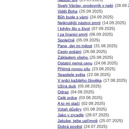
Svatý Václav, orodovník v nebi
(28.09.
Vidět Boha
(25.09.2025)
Bůh bude s vámi
(24.09.2025)
Nejkrutější nástroj smrti
(14.09.2025)
I kdyby šlo o život
(07.09.2025)
I za hranici smrti
(06.09.2025)
Společně
(05.09.2025)
Pane, dej mi milost
(31.08.2025)
Cesty pokání
(26.08.2025)
Základem všeho
(25.08.2025)
Ostatní nemá cenu
(24.08.2025)
Přijímá novou sílu
(23.08.2025)
Spasitele světa
(22.08.2025)
V srdci každého člověka
(17.08.2025)
Užírá duši
(05.08.2025)
Odraz
(04.08.2025)
Celé srdce
(03.08.2025)
A to mi stačí
(02.08.2025)
Vztah důvěry
(01.08.2025)
Jako v zrcadle
(28.07.2025)
Jakube, tebe upřímně
(25.07.2025)
Dobrá pověst
(24.07.2025)