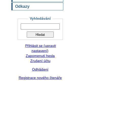
Odkazy
Vyhledávání
Přihlásit se (upravit
nastavení)
Zapomenutí hesla
Zrušení účtu
Odhlášení
Registrace nového čtenáře