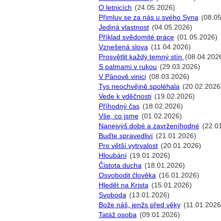
O letnicích
(24.05.2026)
Přimluv se za nás u svého Syna
(08.05
Jediná vlastnost
(04.05.2026)
Příklad svědomité práce
(01.05.2026)
Vznešená slova
(11.04.2026)
Prosvětlit každý temný stín
(08.04.202
S palmami v rukou
(29.03.2026)
V Pánově vinici
(08.03.2026)
Tys neochvějně spoléhala
(20.02.2026
Vede k vděčnosti
(19.02.2026)
Příhodný čas
(18.02.2026)
Vše, co jsme
(01.02.2026)
Nanejvýš dobé a zavrženíhodné
(22.0
Buďte spravedliví
(21.01.2026)
Pro větší vytrvalost
(20.01.2026)
Hloubání
(19.01.2026)
Čistota ducha
(18.01.2026)
Osvobodit člověka
(16.01.2026)
Hledět na Krista
(15.01.2026)
Svoboda
(13.01.2026)
Bože náš, jenžs před věky
(11.01.2026
Tatáž osoba
(09.01.2026)