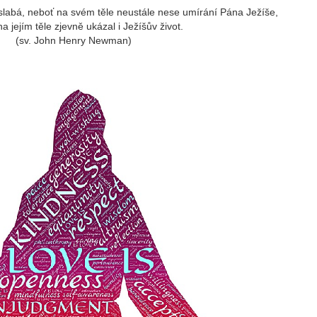
 slabá, neboť na svém těle neustále nese umírání Pána Ježíše,
a jejím těle zjevně ukázal i Ježíšův život.
(sv. John Henry Newman)