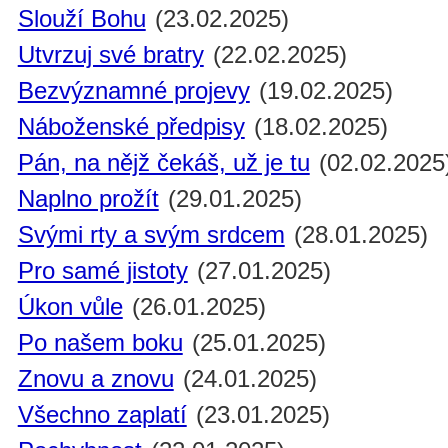
Slouží Bohu
(23.02.2025)
Utvrzuj své bratry
(22.02.2025)
Bezvýznamné projevy
(19.02.2025)
Náboženské předpisy
(18.02.2025)
Pán, na nějž čekáš, už je tu
(02.02.2025
Naplno prožít
(29.01.2025)
Svými rty a svým srdcem
(28.01.2025)
Pro samé jistoty
(27.01.2025)
Úkon vůle
(26.01.2025)
Po našem boku
(25.01.2025)
Znovu a znovu
(24.01.2025)
Všechno zaplatí
(23.01.2025)