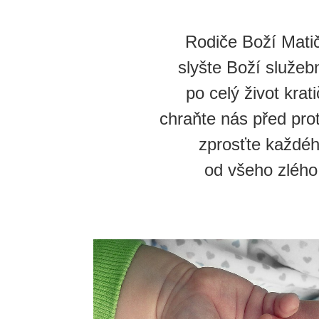
Rodiče Boží Matič
slyšte Boží služeb
po celý život krat
chraňte nás před prot
zprosťte každé
od všeho zlého