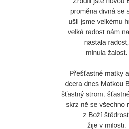
Zrodili jste novou 
proměna divná se s
ušli jsme velkému h
velká radost nám na
nastala radost,
minula žalost.
Přešťastné matky a
dcera dnes Matkou Bo
šťastný strom, šťastn
skrz ně se všechno r
z Boží štědrost
žije v milosti.