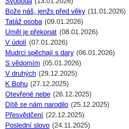
Svoboda
(13.01.2026)
Bože náš, jenžs před věky
(11.01.2026)
Tatáž osoba
(09.01.2026)
Uměl je překonat
(08.01.2026)
V údolí
(07.01.2026)
Mudrci spěchají s dary
(06.01.2026)
S vědomím
(05.01.2026)
V druhých
(29.12.2025)
K Bohu
(27.12.2025)
Otevřené nebe
(26.12.2025)
Dítě se nám narodilo
(25.12.2025)
Přesvědčení
(22.12.2025)
Poslední slovo
(24.11.2025)