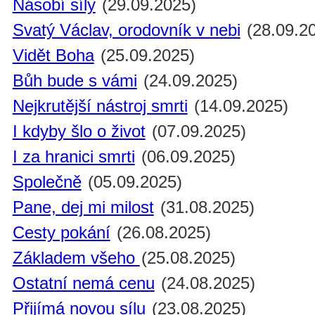
Násobí síly
(29.09.2025)
Svatý Václav, orodovník v nebi
(28.09.2
Vidět Boha
(25.09.2025)
Bůh bude s vámi
(24.09.2025)
Nejkrutější nástroj smrti
(14.09.2025)
I kdyby šlo o život
(07.09.2025)
I za hranici smrti
(06.09.2025)
Společně
(05.09.2025)
Pane, dej mi milost
(31.08.2025)
Cesty pokání
(26.08.2025)
Základem všeho
(25.08.2025)
Ostatní nemá cenu
(24.08.2025)
Přijímá novou sílu
(23.08.2025)