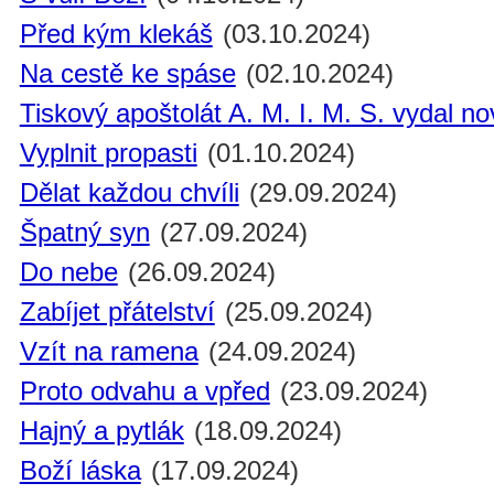
Před kým klekáš
(03.10.2024)
Na cestě ke spáse
(02.10.2024)
Tiskový apoštolát A. M. I. M. S. vydal n
Vyplnit propasti
(01.10.2024)
Dělat každou chvíli
(29.09.2024)
Špatný syn
(27.09.2024)
Do nebe
(26.09.2024)
Zabíjet přátelství
(25.09.2024)
Vzít na ramena
(24.09.2024)
Proto odvahu a vpřed
(23.09.2024)
Hajný a pytlák
(18.09.2024)
Boží láska
(17.09.2024)