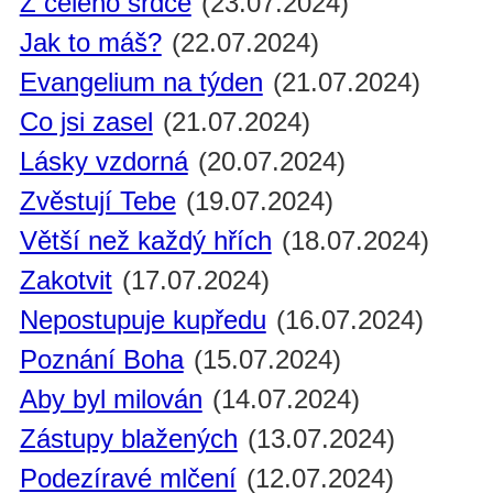
Z celého srdce
(23.07.2024)
Jak to máš?
(22.07.2024)
Evangelium na týden
(21.07.2024)
Co jsi zasel
(21.07.2024)
Lásky vzdorná
(20.07.2024)
Zvěstují Tebe
(19.07.2024)
Větší než každý hřích
(18.07.2024)
Zakotvit
(17.07.2024)
Nepostupuje kupředu
(16.07.2024)
Poznání Boha
(15.07.2024)
Aby byl milován
(14.07.2024)
Zástupy blažených
(13.07.2024)
Podezíravé mlčení
(12.07.2024)