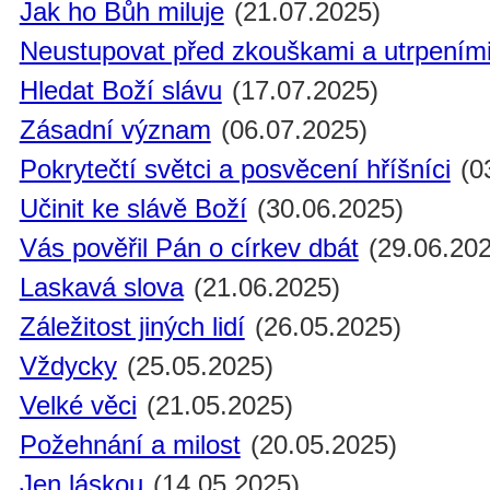
Jak ho Bůh miluje
(21.07.2025)
Neustupovat před zkouškami a utrpením
Hledat Boží slávu
(17.07.2025)
Zásadní význam
(06.07.2025)
Pokrytečtí světci a posvěcení hříšníci
(0
Učinit ke slávě Boží
(30.06.2025)
Vás pověřil Pán o církev dbát
(29.06.202
Laskavá slova
(21.06.2025)
Záležitost jiných lidí
(26.05.2025)
Vždycky
(25.05.2025)
Velké věci
(21.05.2025)
Požehnání a milost
(20.05.2025)
Jen láskou
(14.05.2025)