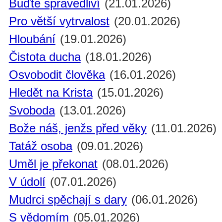
Buďte spravedliví
(21.01.2026)
Pro větší vytrvalost
(20.01.2026)
Hloubání
(19.01.2026)
Čistota ducha
(18.01.2026)
Osvobodit člověka
(16.01.2026)
Hledět na Krista
(15.01.2026)
Svoboda
(13.01.2026)
Bože náš, jenžs před věky
(11.01.2026)
Tatáž osoba
(09.01.2026)
Uměl je překonat
(08.01.2026)
V údolí
(07.01.2026)
Mudrci spěchají s dary
(06.01.2026)
S vědomím
(05.01.2026)