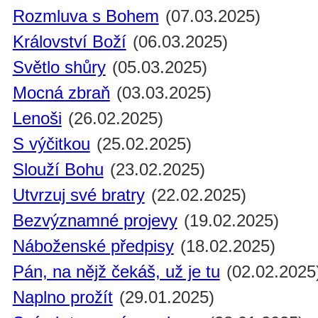
Rozmluva s Bohem
(07.03.2025)
Království Boží
(06.03.2025)
Světlo shůry
(05.03.2025)
Mocná zbraň
(03.03.2025)
Lenoši
(26.02.2025)
S výčitkou
(25.02.2025)
Slouží Bohu
(23.02.2025)
Utvrzuj své bratry
(22.02.2025)
Bezvýznamné projevy
(19.02.2025)
Náboženské předpisy
(18.02.2025)
Pán, na nějž čekáš, už je tu
(02.02.2025
Naplno prožít
(29.01.2025)