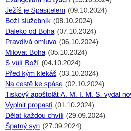
Ježíš je Spasitelem
(09.10.2024)
Boží služebník
(08.10.2024)
Daleko od Boha
(07.10.2024)
Pravdivá omluva
(06.10.2024)
Milovat Boha
(05.10.2024)
S vůlí Boží
(04.10.2024)
Před kým klekáš
(03.10.2024)
Na cestě ke spáse
(02.10.2024)
Tiskový apoštolát A. M. I. M. S. vydal n
Vyplnit propasti
(01.10.2024)
Dělat každou chvíli
(29.09.2024)
Špatný syn
(27.09.2024)