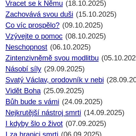
Vracet se k Němu
(18.10.2025)
Zachovává svou duši
(15.10.2025)
Co víc prospělo?
(09.10.2025)
Vzývejte o pomoc
(08.10.2025)
Neschopnost
(06.10.2025)
Zintenzivněmě svou modlitbu
(05.10.202
Násobí síly
(29.09.2025)
Svatý Václav, orodovník v nebi
(28.09.2
Vidět Boha
(25.09.2025)
Bůh bude s vámi
(24.09.2025)
Nejkrutější nástroj smrti
(14.09.2025)
I kdyby šlo o život
(07.09.2025)
I za hranici smrti
(06.09.2025)