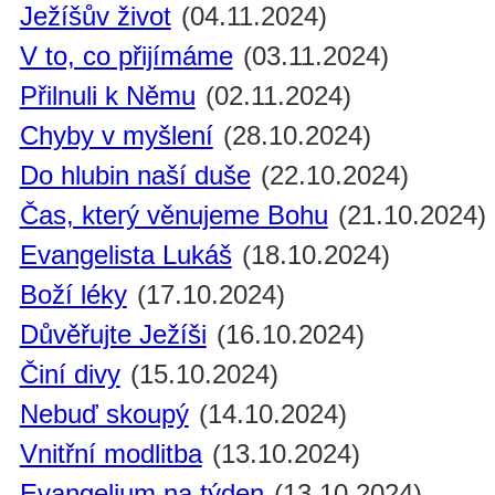
Ježíšův život
(04.11.2024)
V to, co přijímáme
(03.11.2024)
Přilnuli k Němu
(02.11.2024)
Chyby v myšlení
(28.10.2024)
Do hlubin naší duše
(22.10.2024)
Čas, který věnujeme Bohu
(21.10.2024)
Evangelista Lukáš
(18.10.2024)
Boží léky
(17.10.2024)
Důvěřujte Ježíši
(16.10.2024)
Činí divy
(15.10.2024)
Nebuď skoupý
(14.10.2024)
Vnitřní modlitba
(13.10.2024)
Evangelium na týden
(13.10.2024)