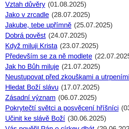
Vztah důvěry
(01.08.2025)
Jako v zrcadle
(28.07.2025)
Jakube, tebe upřímně
(25.07.2025)
Dobrá pověst
(24.07.2025)
Když miluji Krista
(23.07.2025)
Především se za ně modlete
(22.07.202
Jak ho Bůh miluje
(21.07.2025)
Neustupovat před zkouškami a utrpením
Hledat Boží slávu
(17.07.2025)
Zásadní význam
(06.07.2025)
Pokrytečtí světci a posvěcení hříšníci
(0
Učinit ke slávě Boží
(30.06.2025)
Vás pověřil Pán o církev dbát
(29.06.202