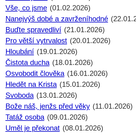
Vše, co jsme
(01.02.2026)
Nanejvýš dobé a zavrženíhodné
(22.01.
Buďte spravedliví
(21.01.2026)
Pro větší vytrvalost
(20.01.2026)
Hloubání
(19.01.2026)
Čistota ducha
(18.01.2026)
Osvobodit člověka
(16.01.2026)
Hledět na Krista
(15.01.2026)
Svoboda
(13.01.2026)
Bože náš, jenžs před věky
(11.01.2026)
Tatáž osoba
(09.01.2026)
Uměl je překonat
(08.01.2026)