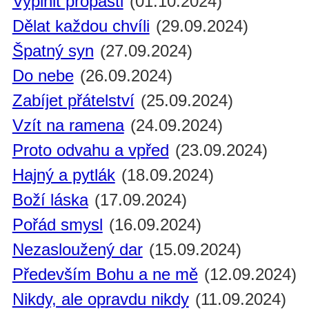
Vyplnit propasti
(01.10.2024)
Dělat každou chvíli
(29.09.2024)
Špatný syn
(27.09.2024)
Do nebe
(26.09.2024)
Zabíjet přátelství
(25.09.2024)
Vzít na ramena
(24.09.2024)
Proto odvahu a vpřed
(23.09.2024)
Hajný a pytlák
(18.09.2024)
Boží láska
(17.09.2024)
Pořád smysl
(16.09.2024)
Nezasloužený dar
(15.09.2024)
Především Bohu a ne mě
(12.09.2024)
Nikdy, ale opravdu nikdy
(11.09.2024)