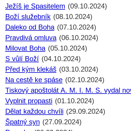
Ježíš je Spasitelem
(09.10.2024)
Boží služebník
(08.10.2024)
Daleko od Boha
(07.10.2024)
Pravdivá omluva
(06.10.2024)
Milovat Boha
(05.10.2024)
S vůlí Boží
(04.10.2024)
Před kým klekáš
(03.10.2024)
Na cestě ke spáse
(02.10.2024)
Tiskový apoštolát A. M. I. M. S. vydal n
Vyplnit propasti
(01.10.2024)
Dělat každou chvíli
(29.09.2024)
Špatný syn
(27.09.2024)