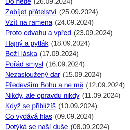
Do nebe
(26.09.2024)
Zabíjet přátelství
(25.09.2024)
Vzít na ramena
(24.09.2024)
Proto odvahu a vpřed
(23.09.2024)
Hajný a pytlák
(18.09.2024)
Boží láska
(17.09.2024)
Pořád smysl
(16.09.2024)
Nezasloužený dar
(15.09.2024)
Především Bohu a ne mě
(12.09.2024)
Nikdy, ale opravdu nikdy
(11.09.2024)
Když se přiblížíš
(10.09.2024)
Co vydává hlas
(09.09.2024)
Dotýká se naší duše
(08.09.2024)