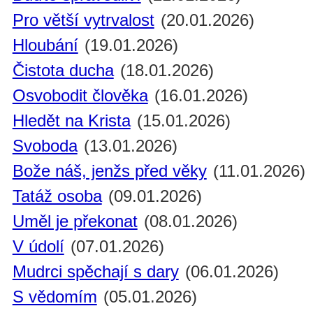
Pro větší vytrvalost
(20.01.2026)
Hloubání
(19.01.2026)
Čistota ducha
(18.01.2026)
Osvobodit člověka
(16.01.2026)
Hledět na Krista
(15.01.2026)
Svoboda
(13.01.2026)
Bože náš, jenžs před věky
(11.01.2026)
Tatáž osoba
(09.01.2026)
Uměl je překonat
(08.01.2026)
V údolí
(07.01.2026)
Mudrci spěchají s dary
(06.01.2026)
S vědomím
(05.01.2026)