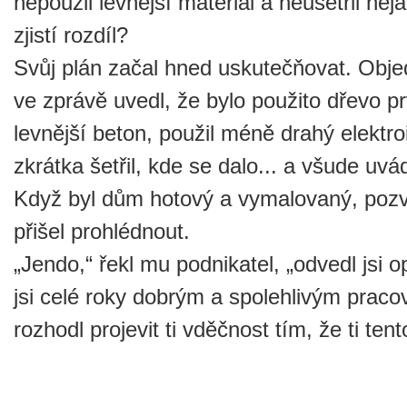
nepoužil levnější materiál a neušetřil ně
zjistí rozdíl?
Svůj plán začal hned uskutečňovat. Objed
ve zprávě uvedl, že bylo použito dřevo pr
levnější beton, použil méně drahý elektro
zkrátka šetřil, kde se dalo... a všude uvád
Když byl dům hotový a vymalovaný, pozval
přišel prohlédnout.
„Jendo,“ řekl mu podnikatel, „odvedl jsi o
jsi celé roky dobrým a spolehlivým praco
rozhodl projevit ti vděčnost tím, že ti te