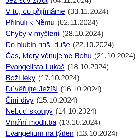
Ježíšův život
(04.11.2024)
V to, co přijímáme
(03.11.2024)
Přilnuli k Němu
(02.11.2024)
Chyby v myšlení
(28.10.2024)
Do hlubin naší duše
(22.10.2024)
Čas, který věnujeme Bohu
(21.10.2024)
Evangelista Lukáš
(18.10.2024)
Boží léky
(17.10.2024)
Důvěřujte Ježíši
(16.10.2024)
Činí divy
(15.10.2024)
Nebuď skoupý
(14.10.2024)
Vnitřní modlitba
(13.10.2024)
Evangelium na týden
(13.10.2024)