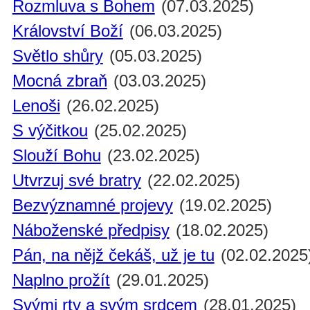
Rozmluva s Bohem
(07.03.2025)
Království Boží
(06.03.2025)
Světlo shůry
(05.03.2025)
Mocná zbraň
(03.03.2025)
Lenoši
(26.02.2025)
S výčitkou
(25.02.2025)
Slouží Bohu
(23.02.2025)
Utvrzuj své bratry
(22.02.2025)
Bezvýznamné projevy
(19.02.2025)
Náboženské předpisy
(18.02.2025)
Pán, na nějž čekáš, už je tu
(02.02.2025
Naplno prožít
(29.01.2025)
Svými rty a svým srdcem
(28.01.2025)