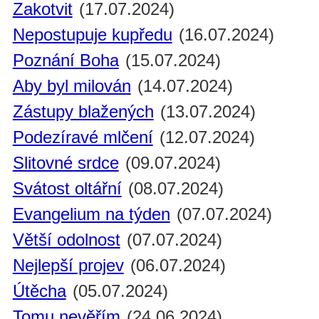
Zakotvit
(17.07.2024)
Nepostupuje kupředu
(16.07.2024)
Poznání Boha
(15.07.2024)
Aby byl milován
(14.07.2024)
Zástupy blažených
(13.07.2024)
Podezíravé mlčení
(12.07.2024)
Slitovné srdce
(09.07.2024)
Svátost oltářní
(08.07.2024)
Evangelium na týden
(07.07.2024)
Větší odolnost
(07.07.2024)
Nejlepší projev
(06.07.2024)
Útěcha
(05.07.2024)
Tomu nevěřím
(24.06.2024)