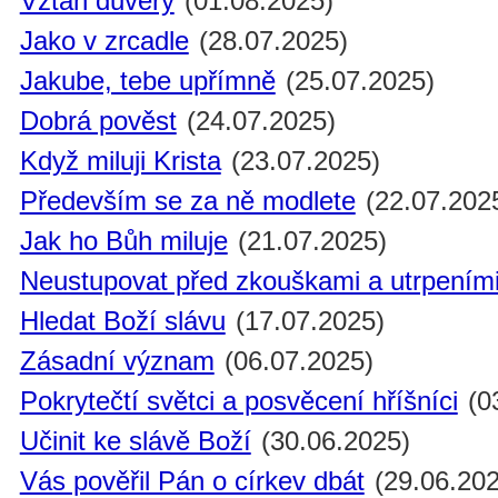
Vztah důvěry
(01.08.2025)
Jako v zrcadle
(28.07.2025)
Jakube, tebe upřímně
(25.07.2025)
Dobrá pověst
(24.07.2025)
Když miluji Krista
(23.07.2025)
Především se za ně modlete
(22.07.202
Jak ho Bůh miluje
(21.07.2025)
Neustupovat před zkouškami a utrpením
Hledat Boží slávu
(17.07.2025)
Zásadní význam
(06.07.2025)
Pokrytečtí světci a posvěcení hříšníci
(0
Učinit ke slávě Boží
(30.06.2025)
Vás pověřil Pán o církev dbát
(29.06.202