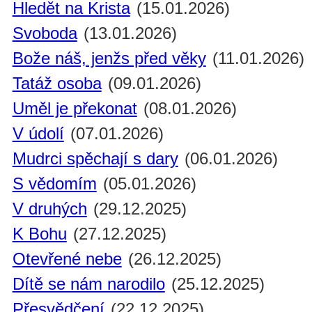
Hledět na Krista
(15.01.2026)
Svoboda
(13.01.2026)
Bože náš, jenžs před věky
(11.01.2026)
Tatáž osoba
(09.01.2026)
Uměl je překonat
(08.01.2026)
V údolí
(07.01.2026)
Mudrci spěchají s dary
(06.01.2026)
S vědomím
(05.01.2026)
V druhých
(29.12.2025)
K Bohu
(27.12.2025)
Otevřené nebe
(26.12.2025)
Dítě se nám narodilo
(25.12.2025)
Přesvědčení
(22.12.2025)