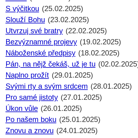
S výčitkou
(25.02.2025)
Slouží Bohu
(23.02.2025)
Utvrzuj své bratry
(22.02.2025)
Bezvýznamné projevy
(19.02.2025)
Náboženské předpisy
(18.02.2025)
Pán, na nějž čekáš, už je tu
(02.02.2025
Naplno prožít
(29.01.2025)
Svými rty a svým srdcem
(28.01.2025)
Pro samé jistoty
(27.01.2025)
Úkon vůle
(26.01.2025)
Po našem boku
(25.01.2025)
Znovu a znovu
(24.01.2025)