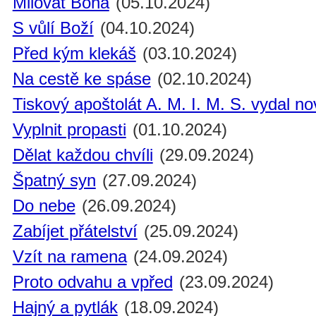
Milovat Boha
(05.10.2024)
S vůlí Boží
(04.10.2024)
Před kým klekáš
(03.10.2024)
Na cestě ke spáse
(02.10.2024)
Tiskový apoštolát A. M. I. M. S. vydal n
Vyplnit propasti
(01.10.2024)
Dělat každou chvíli
(29.09.2024)
Špatný syn
(27.09.2024)
Do nebe
(26.09.2024)
Zabíjet přátelství
(25.09.2024)
Vzít na ramena
(24.09.2024)
Proto odvahu a vpřed
(23.09.2024)
Hajný a pytlák
(18.09.2024)