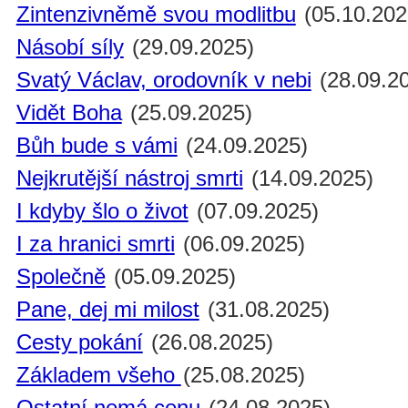
Zintenzivněmě svou modlitbu
(05.10.202
Násobí síly
(29.09.2025)
Svatý Václav, orodovník v nebi
(28.09.2
Vidět Boha
(25.09.2025)
Bůh bude s vámi
(24.09.2025)
Nejkrutější nástroj smrti
(14.09.2025)
I kdyby šlo o život
(07.09.2025)
I za hranici smrti
(06.09.2025)
Společně
(05.09.2025)
Pane, dej mi milost
(31.08.2025)
Cesty pokání
(26.08.2025)
Základem všeho
(25.08.2025)
Ostatní nemá cenu
(24.08.2025)