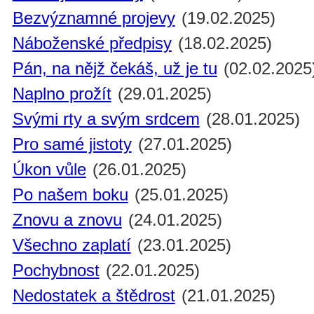
Bezvýznamné projevy
(19.02.2025)
Náboženské předpisy
(18.02.2025)
Pán, na nějž čekáš, už je tu
(02.02.2025
Naplno prožít
(29.01.2025)
Svými rty a svým srdcem
(28.01.2025)
Pro samé jistoty
(27.01.2025)
Úkon vůle
(26.01.2025)
Po našem boku
(25.01.2025)
Znovu a znovu
(24.01.2025)
Všechno zaplatí
(23.01.2025)
Pochybnost
(22.01.2025)
Nedostatek a štědrost
(21.01.2025)