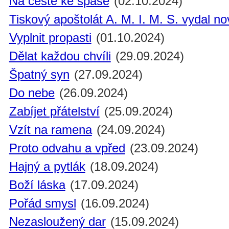
Na cestě ke spáse
(02.10.2024)
Tiskový apoštolát A. M. I. M. S. vydal n
Vyplnit propasti
(01.10.2024)
Dělat každou chvíli
(29.09.2024)
Špatný syn
(27.09.2024)
Do nebe
(26.09.2024)
Zabíjet přátelství
(25.09.2024)
Vzít na ramena
(24.09.2024)
Proto odvahu a vpřed
(23.09.2024)
Hajný a pytlák
(18.09.2024)
Boží láska
(17.09.2024)
Pořád smysl
(16.09.2024)
Nezasloužený dar
(15.09.2024)