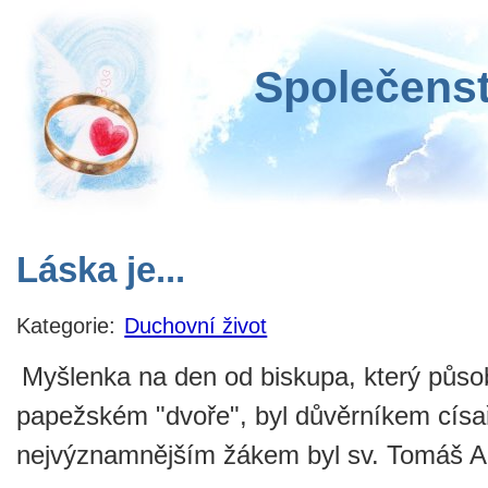
Společenst
Láska je...
Kategorie:
Duchovní život
Myšlenka na den od biskupa, který působ
papežském "dvoře", byl důvěrníkem císa
nejvýznamnějším žákem byl sv. Tomáš Ak