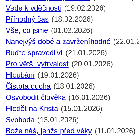
Vede k vděčnosti
(19.02.2026)
Příhodný čas
(18.02.2026)
Vše, co jsme
(01.02.2026)
Nanejvýš dobé a zavrženíhodné
(22.01.
Buďte spravedliví
(21.01.2026)
Pro větší vytrvalost
(20.01.2026)
Hloubání
(19.01.2026)
Čistota ducha
(18.01.2026)
Osvobodit člověka
(16.01.2026)
Hledět na Krista
(15.01.2026)
Svoboda
(13.01.2026)
Bože náš, jenžs před věky
(11.01.2026)