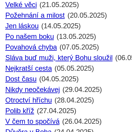
Velké věci
(21.05.2025)
Požehnání a milost
(20.05.2025)
Jen láskou
(14.05.2025)
Po našem boku
(13.05.2025)
Povahová chyba
(07.05.2025)
Sláva buď muži, který Bohu sloužil
(06.0
Nejkratší cesta
(05.05.2025)
Dost času
(04.05.2025)
Nikdy neočekávej
(29.04.2025)
Otroctví hříchu
(28.04.2025)
Polib kříž
(27.04.2025)
V čem to spočívá
(26.04.2025)
Důvěra v Boha
(24.04.2025)