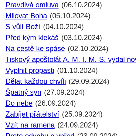
Pravdivá omluva
(06.10.2024)
Milovat Boha
(05.10.2024)
S vůlí Boží
(04.10.2024)
Před kým klekáš
(03.10.2024)
Na cestě ke spáse
(02.10.2024)
Tiskový apoštolát A. M. I. M. S. vydal n
Vyplnit propasti
(01.10.2024)
Dělat každou chvíli
(29.09.2024)
Špatný syn
(27.09.2024)
Do nebe
(26.09.2024)
Zabíjet přátelství
(25.09.2024)
Vzít na ramena
(24.09.2024)
Proto odvahu a vpřed
(23.09.2024)