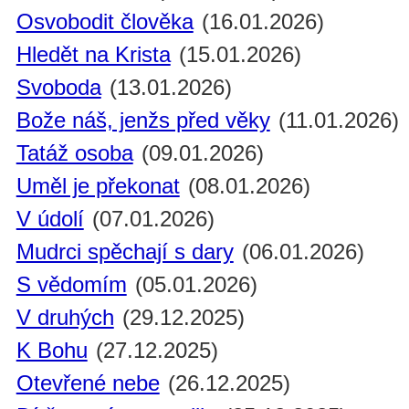
Osvobodit člověka
(16.01.2026)
Hledět na Krista
(15.01.2026)
Svoboda
(13.01.2026)
Bože náš, jenžs před věky
(11.01.2026)
Tatáž osoba
(09.01.2026)
Uměl je překonat
(08.01.2026)
V údolí
(07.01.2026)
Mudrci spěchají s dary
(06.01.2026)
S vědomím
(05.01.2026)
V druhých
(29.12.2025)
K Bohu
(27.12.2025)
Otevřené nebe
(26.12.2025)