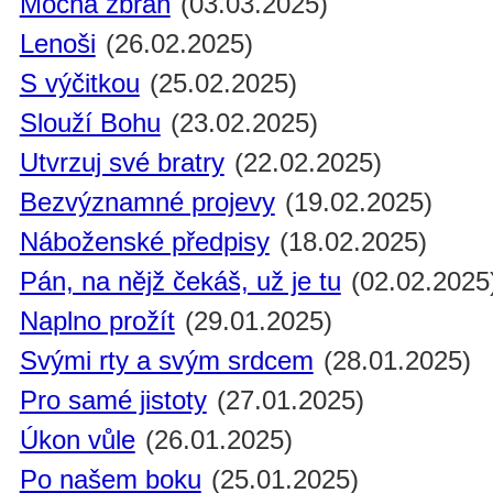
Mocná zbraň
(03.03.2025)
Lenoši
(26.02.2025)
S výčitkou
(25.02.2025)
Slouží Bohu
(23.02.2025)
Utvrzuj své bratry
(22.02.2025)
Bezvýznamné projevy
(19.02.2025)
Náboženské předpisy
(18.02.2025)
Pán, na nějž čekáš, už je tu
(02.02.2025
Naplno prožít
(29.01.2025)
Svými rty a svým srdcem
(28.01.2025)
Pro samé jistoty
(27.01.2025)
Úkon vůle
(26.01.2025)
Po našem boku
(25.01.2025)