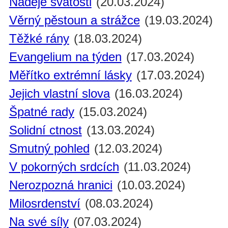
Naděje svatosti
(20.03.2024)
Věrný pěstoun a strážce
(19.03.2024)
Těžké rány
(18.03.2024)
Evangelium na týden
(17.03.2024)
Měřítko extrémní lásky
(17.03.2024)
Jejich vlastní slova
(16.03.2024)
Špatné rady
(15.03.2024)
Solidní ctnost
(13.03.2024)
Smutný pohled
(12.03.2024)
V pokorných srdcích
(11.03.2024)
Nerozpozná hranici
(10.03.2024)
Milosrdenství
(08.03.2024)
Na své síly
(07.03.2024)