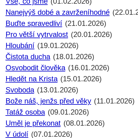
Vše, co jsme
(01.02.2026)
Nanejvýš dobé a zavrženíhodné
(22.01.
Buďte spravedliví
(21.01.2026)
Pro větší vytrvalost
(20.01.2026)
Hloubání
(19.01.2026)
Čistota ducha
(18.01.2026)
Osvobodit člověka
(16.01.2026)
Hledět na Krista
(15.01.2026)
Svoboda
(13.01.2026)
Bože náš, jenžs před věky
(11.01.2026)
Tatáž osoba
(09.01.2026)
Uměl je překonat
(08.01.2026)
V údolí
(07.01.2026)