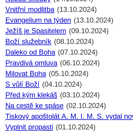
Vnitřní modlitba
(13.10.2024)
Evangelium na týden
(13.10.2024)
Ježíš je Spasitelem
(09.10.2024)
Boží služebník
(08.10.2024)
Daleko od Boha
(07.10.2024)
Pravdivá omluva
(06.10.2024)
Milovat Boha
(05.10.2024)
S vůlí Boží
(04.10.2024)
Před kým klekáš
(03.10.2024)
Na cestě ke spáse
(02.10.2024)
Tiskový apoštolát A. M. I. M. S. vydal n
Vyplnit propasti
(01.10.2024)