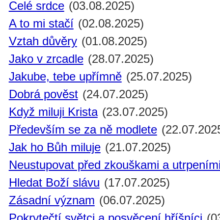
Celé srdce
(03.08.2025)
A to mi stačí
(02.08.2025)
Vztah důvěry
(01.08.2025)
Jako v zrcadle
(28.07.2025)
Jakube, tebe upřímně
(25.07.2025)
Dobrá pověst
(24.07.2025)
Když miluji Krista
(23.07.2025)
Především se za ně modlete
(22.07.202
Jak ho Bůh miluje
(21.07.2025)
Neustupovat před zkouškami a utrpením
Hledat Boží slávu
(17.07.2025)
Zásadní význam
(06.07.2025)
Pokrytečtí světci a posvěcení hříšníci
(0