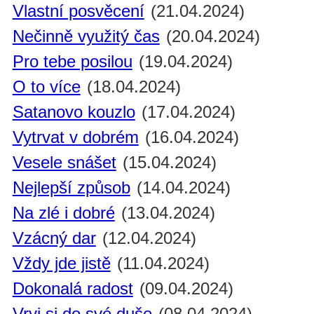
Vlastní posvěcení
(21.04.2024)
Nečinně využitý čas
(20.04.2024)
Pro tebe posilou
(19.04.2024)
O to více
(18.04.2024)
Satanovo kouzlo
(17.04.2024)
Vytrvat v dobrém
(16.04.2024)
Vesele snášet
(15.04.2024)
Nejlepší způsob
(14.04.2024)
Na zlé i dobré
(13.04.2024)
Vzácný dar
(12.04.2024)
Vždy jde jistě
(11.04.2024)
Dokonalá radost
(09.04.2024)
Vryj si do své duše
(08.04.2024)