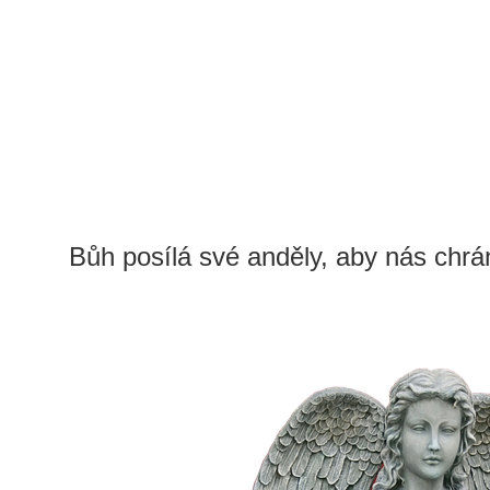
Bůh posílá své anděly, aby nás chrán