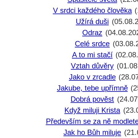
V srdci každého člověka
(
Užírá duši
(05.08.
Odraz
(04.08.20
Celé srdce
(03.08.
A to mi stačí
(02.08
Vztah důvěry
(01.08
Jako v zrcadle
(28.0
Jakube, tebe upřímně
(2
Dobrá pověst
(24.07
Když miluji Krista
(23.
Především se za ně modlet
Jak ho Bůh miluje
(21.