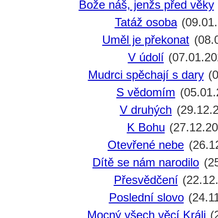
Bože náš, jenžs před věky
Tatáž osoba
(09.01
Uměl je překonat
(08.
V údolí
(07.01.20
Mudrci spěchají s dary
(0
S vědomím
(05.01.
V druhých
(29.12.
K Bohu
(27.12.20
Otevřené nebe
(26.1
Dítě se nám narodilo
(25
Přesvědčení
(22.12
Poslední slovo
(24.1
Mocný všech věcí Králi
(