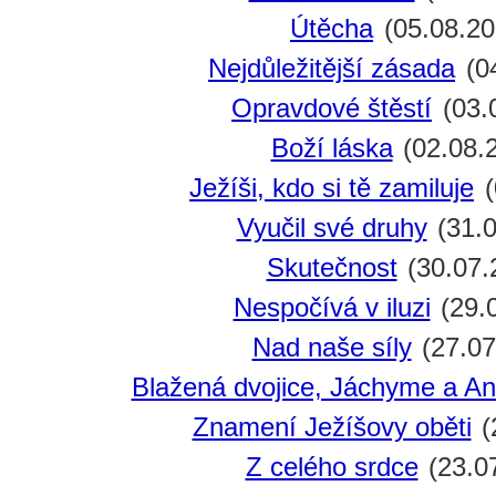
Útěcha
(05.08.20
Nejdůležitější zásada
(0
Opravdové štěstí
(03.
Boží láska
(02.08.
Ježíši, kdo si tě zamiluje
(
Vyučil své druhy
(31.0
Skutečnost
(30.07.
Nespočívá v iluzi
(29.
Nad naše síly
(27.07
Blažená dvojice, Jáchyme a An
Znamení Ježíšovy oběti
(
Z celého srdce
(23.0