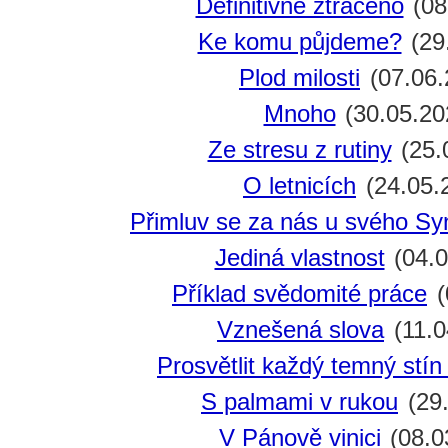
Definitivně ztraceno
(08
Ke komu půjdeme?
(29
Plod milosti
(07.06.
Mnoho
(30.05.20
Ze stresu z rutiny
(25.
O letnicích
(24.05.
Přimluv se za nás u svého Sy
Jediná vlastnost
(04.0
Příklad svědomité práce
(
Vznešená slova
(11.0
Prosvětlit každý temný stí
S palmami v rukou
(29.
V Pánově vinici
(08.0