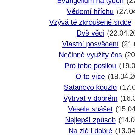
Evangelium na týden
(27
Vědomí hříchu
(27.0
Vzývá tě zkroušené srdce
Dvě věci
(22.04.2
Vlastní posvěcení
(21.
Nečinně využitý čas
(20
Pro tebe posilou
(19.0
O to více
(18.04.2
Satanovo kouzlo
(17.
Vytrvat v dobrém
(16.
Vesele snášet
(15.04
Nejlepší způsob
(14.0
Na zlé i dobré
(13.04