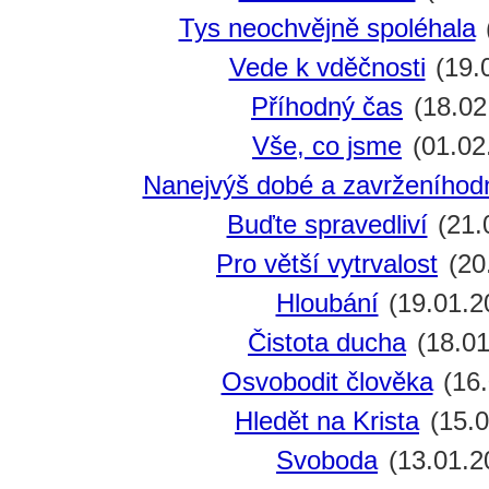
Tys neochvějně spoléhala
Vede k vděčnosti
(19.
Příhodný čas
(18.02
Vše, co jsme
(01.02
Nanejvýš dobé a zavrženíhod
Buďte spravedliví
(21.
Pro větší vytrvalost
(20
Hloubání
(19.01.2
Čistota ducha
(18.01
Osvobodit člověka
(16.
Hledět na Krista
(15.0
Svoboda
(13.01.2