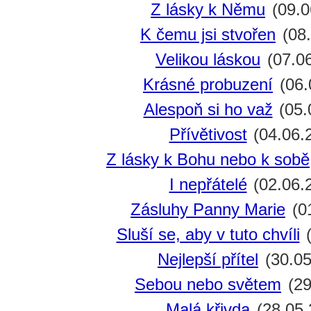
Z lásky k Němu
(09.0
K čemu jsi stvořen
(08.
Velikou láskou
(07.0
Krásné probuzení
(06.
Alespoň si ho važ
(05.
Přívětivost
(04.06.
Z lásky k Bohu nebo k sobě
I nepřátelé
(02.06.
Zásluhy Panny Marie
(0
Sluší se, aby v tuto chvíli
(
Nejlepší přítel
(30.05
Sebou nebo světem
(29
Malá křivda
(28.05.