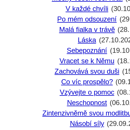
V každé chvíli
(30.10
Po mém odsouzení
(29
Malá fialka v trávě
(28.
Láska
(27.10.20
Sebepoznání
(19.10
Vracet se k Němu
(18.
Zachovává svou duši
(1
Co víc prospělo?
(09.
Vzývejte o pomoc
(08.
Neschopnost
(06.10
Zintenzivněmě svou modlitb
Násobí síly
(29.09.