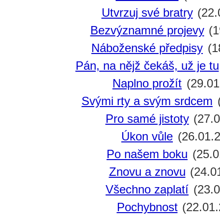
Utvrzuj své bratry
(22.
Bezvýznamné projevy
(1
Náboženské předpisy
(1
Pán, na nějž čekáš, už je tu
Naplno prožít
(29.01
Svými rty a svým srdcem
(
Pro samé jistoty
(27.0
Úkon vůle
(26.01.
Po našem boku
(25.0
Znovu a znovu
(24.0
Všechno zaplatí
(23.0
Pochybnost
(22.01.