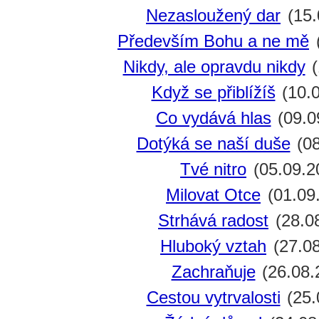
Nezasloužený dar
(15.
Především Bohu a ne mě
Nikdy, ale opravdu nikdy
(
Když se přiblížíš
(10.0
Co vydává hlas
(09.0
Dotýká se naší duše
(08
Tvé nitro
(05.09.2
Milovat Otce
(01.09
Strhává radost
(28.0
Hluboký vztah
(27.08
Zachraňuje
(26.08.
Cestou vytrvalosti
(25.