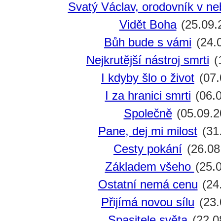
Svatý Václav, orodovník v ne
Vidět Boha
(25.09.
Bůh bude s vámi
(24.
Nejkrutější nástroj smrti
(
I kdyby šlo o život
(07.
I za hranici smrti
(06.0
Společně
(05.09.2
Pane, dej mi milost
(31
Cesty pokání
(26.08
Základem všeho
(25.
Ostatní nemá cenu
(24
Přijímá novou sílu
(23.
Spasitele světa
(22.0