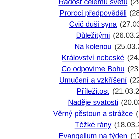
Radost celému světu
(2
Proroci předpověděli
(28
Cvič duši syna
(27.0
Důležitými
(26.03.
Na kolenou
(25.03.
Království nebeské
(24
Co odpovíme Bohu
(23
Umučení a vzkříšení
(22
Příležitost
(21.03.
Naděje svatosti
(20.0
Věrný pěstoun a strážce
(
Těžké rány
(18.03.
Evangelium na týden
(17