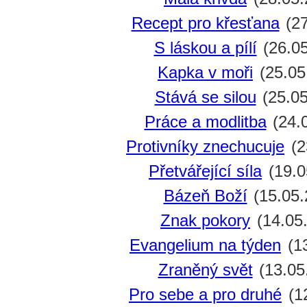
Recept pro křesťana
(27
S láskou a pílí
(26.05
Kapka v moři
(25.05
Stává se silou
(25.05
Práce a modlitba
(24.
Protivníky znechucuje
(2
Přetvářející síla
(19.0
Bázeň Boží
(15.05.
Znak pokory
(14.05
Evangelium na týden
(13
Zraněný svět
(13.05
Pro sebe a pro druhé
(1