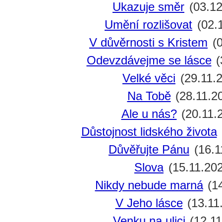
Ukazuje směr
(03.12
Umění rozlišovat
(02.
V důvěrnosti s Kristem
(0
Odevzdávejme se lásce
(
Velké věci
(29.11.
Na Tobě
(28.11.2
Ale u nás?
(20.11.
Důstojnost lidského života
Důvěřujte Pánu
(16.1
Slova
(15.11.20
Nikdy nebude marná
(14
V Jeho lásce
(13.11
Venku na ulici
(12.11