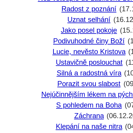
Radost z poznání
(17.
Uznat selhání
(16.12
Jako posel pokoje
(15.
Podivuhodné činy Boží
(1
Lucie, nevěsto Kristova
(
Ustavičně poslouchat
(1
Silná a radostná víra
(10
Porazit svou slabost
(09
Nejúčinnějším lékem na pýc
S pohledem na Boha
(07
Záchrana
(06.12.2
Klepání na naše nitra
(0