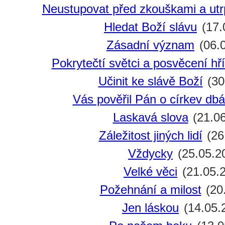
Neustupovat před zkouškami a utr
Hledat Boží slávu
(17.
Zásadní význam
(06.
Pokrytečtí světci a posvěcení hří
Učinit ke slávě Boží
(30
Vás pověřil Pán o církev dbá
Laskavá slova
(21.06
Záležitost jiných lidí
(26
Vždycky
(25.05.2
Velké věci
(21.05.
Požehnání a milost
(20
Jen láskou
(14.05.