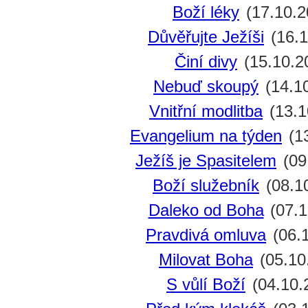
Boží léky
(17.10.2
Důvěřujte Ježíši
(16.1
Činí divy
(15.10.2
Nebuď skoupý
(14.1
Vnitřní modlitba
(13.1
Evangelium na týden
(13
Ježíš je Spasitelem
(09
Boží služebník
(08.1
Daleko od Boha
(07.1
Pravdivá omluva
(06.
Milovat Boha
(05.10
S vůlí Boží
(04.10.