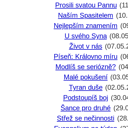
Prosili svatou Pannu
(11
Naším Spasitelem
(10.
Nejlepším znamením
(0
U svého Syna
(08.05
Život v nás
(07.05.
Píseň: Královno míru
(0
Modlíš se seriózně?
(04
Malé pokušení
(03.0
Tyran duše
(02.05.
Podstoupíš boj
(30.0
Šance pro druhé
(29.
Střež se nečinnosti
(28