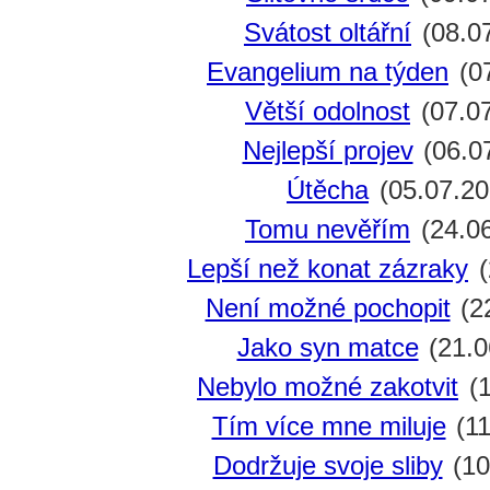
Svátost oltářní
(08.0
Evangelium na týden
(07
Větší odolnost
(07.0
Nejlepší projev
(06.0
Útěcha
(05.07.20
Tomu nevěřím
(24.0
Lepší než konat zázraky
(
Není možné pochopit
(2
Jako syn matce
(21.0
Nebylo možné zakotvit
(1
Tím více mne miluje
(11
Dodržuje svoje sliby
(10