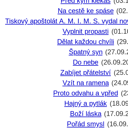
Před kým klekáš
(03.
Na cestě ke spáse
(02.
Tiskový apoštolát A. M. I. M. S. vydal n
Vyplnit propasti
(01.1
Dělat každou chvíli
(29
Špatný syn
(27.09.
Do nebe
(26.09.2
Zabíjet přátelství
(25.
Vzít na ramena
(24.0
Proto odvahu a vpřed
(2
Hajný a pytlák
(18.09
Boží láska
(17.09.
Pořád smysl
(16.09