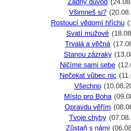
Žádný důvod
(24.08
Všimneš si?
(20.08
Rostoucí vědomí hříchu
(
Svatí mužové
(18.08
Trvalá a věčná
(17.0
Stanou zázraky
(13.0
Ničíme sami sebe
(12.
Nečekat vůbec nic
(11.
Všechno
(10.08.2
Místo pro Boha
(09.0
Opravdu věřím
(08.0
Tvoje chyby
(07.08.
Zůstaň s námi
(06.08