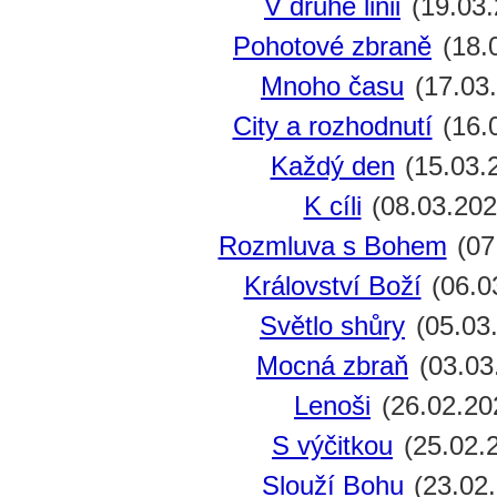
V druhé linii
(19.03.
Pohotové zbraně
(18.
Mnoho času
(17.03
City a rozhodnutí
(16.
Každý den
(15.03.
K cíli
(08.03.202
Rozmluva s Bohem
(07
Království Boží
(06.0
Světlo shůry
(05.03
Mocná zbraň
(03.03
Lenoši
(26.02.20
S výčitkou
(25.02.
Slouží Bohu
(23.02