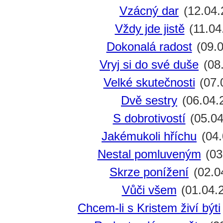
Vzácný dar
(12.04.
Vždy jde jistě
(11.04
Dokonalá radost
(09.0
Vryj si do své duše
(08
Velké skutečnosti
(07.
Dvě sestry
(06.04.
S dobrotivostí
(05.04
Jakémukoli hříchu
(04.
Nestal pomluveným
(03
Skrze ponížení
(02.0
Vůči všem
(01.04.
Chcem-li s Kristem živí býti