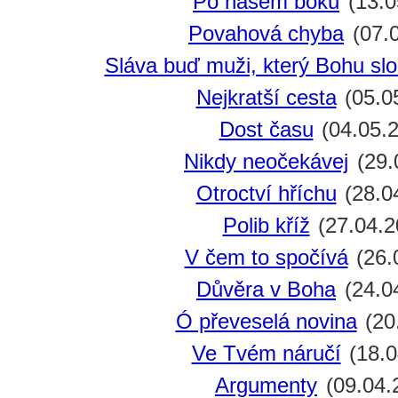
Po našem boku
(13.0
Povahová chyba
(07.
Sláva buď muži, který Bohu slo
Nejkratší cesta
(05.0
Dost času
(04.05.
Nikdy neočekávej
(29.
Otroctví hříchu
(28.0
Polib kříž
(27.04.2
V čem to spočívá
(26.
Důvěra v Boha
(24.0
Ó převeselá novina
(20
Ve Tvém náručí
(18.0
Argumenty
(09.04.