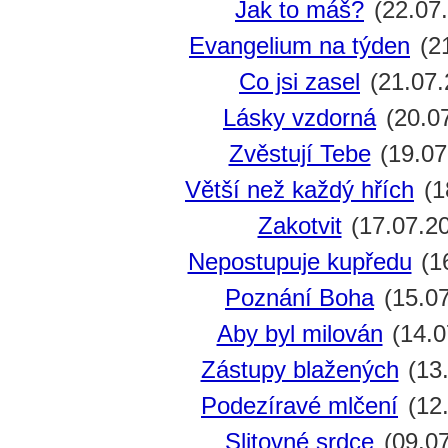
Jak to máš?
(22.07
Evangelium na týden
(21
Co jsi zasel
(21.07.
Lásky vzdorná
(20.0
Zvěstují Tebe
(19.07
Větší než každý hřích
(1
Zakotvit
(17.07.2
Nepostupuje kupředu
(1
Poznání Boha
(15.07
Aby byl milován
(14.0
Zástupy blažených
(13
Podezíravé mlčení
(12.
Slitovné srdce
(09.07