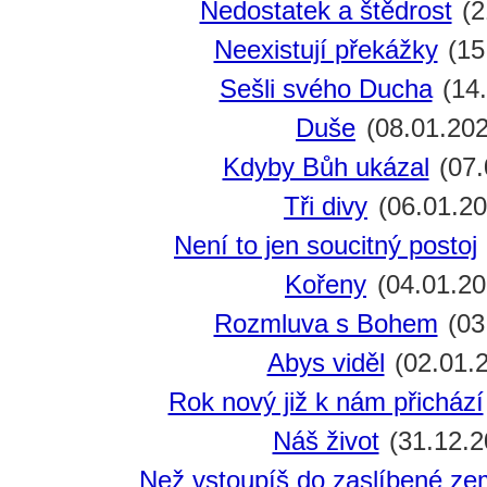
Nedostatek a štědrost
(2
Neexistují překážky
(15
Sešli svého Ducha
(14.
Duše
(08.01.202
Kdyby Bůh ukázal
(07.
Tři divy
(06.01.20
Není to jen soucitný postoj
Kořeny
(04.01.20
Rozmluva s Bohem
(03
Abys viděl
(02.01.
Rok nový již k nám přichází
Náš život
(31.12.2
Než vstoupíš do zaslíbené z