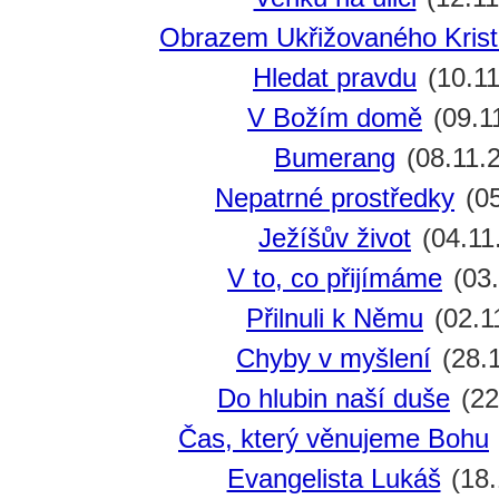
Obrazem Ukřižovaného Kris
Hledat pravdu
(10.11
V Božím domě
(09.1
Bumerang
(08.11.
Nepatrné prostředky
(05
Ježíšův život
(04.11
V to, co přijímáme
(03.
Přilnuli k Němu
(02.1
Chyby v myšlení
(28.
Do hlubin naší duše
(22
Čas, který věnujeme Bohu
Evangelista Lukáš
(18.