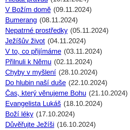
V Božím domě
(09.11.2024)
Bumerang
(08.11.2024)
Nepatrné prostředky
(05.11.2024)
Ježíšův život
(04.11.2024)
V to, co přijímáme
(03.11.2024)
Přilnuli k Němu
(02.11.2024)
Chyby v myšlení
(28.10.2024)
Do hlubin naší duše
(22.10.2024)
Čas, který věnujeme Bohu
(21.10.2024)
Evangelista Lukáš
(18.10.2024)
Boží léky
(17.10.2024)
Důvěřujte Ježíši
(16.10.2024)