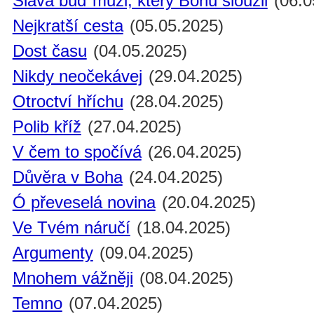
Sláva buď muži, který Bohu sloužil
(06.0
Nejkratší cesta
(05.05.2025)
Dost času
(04.05.2025)
Nikdy neočekávej
(29.04.2025)
Otroctví hříchu
(28.04.2025)
Polib kříž
(27.04.2025)
V čem to spočívá
(26.04.2025)
Důvěra v Boha
(24.04.2025)
Ó převeselá novina
(20.04.2025)
Ve Tvém náručí
(18.04.2025)
Argumenty
(09.04.2025)
Mnohem vážněji
(08.04.2025)
Temno
(07.04.2025)