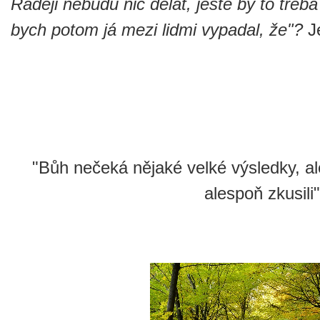
Raději nebudu nic dělat, ještě by to třeb
bych potom já mezi lidmi vypadal, že"?
J
"Bůh nečeká nějaké velké výsledky, a
alespoň zkusili"