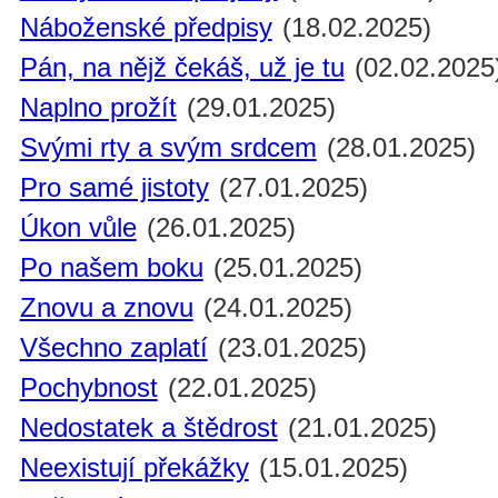
Náboženské předpisy
(18.02.2025)
Pán, na nějž čekáš, už je tu
(02.02.2025
Naplno prožít
(29.01.2025)
Svými rty a svým srdcem
(28.01.2025)
Pro samé jistoty
(27.01.2025)
Úkon vůle
(26.01.2025)
Po našem boku
(25.01.2025)
Znovu a znovu
(24.01.2025)
Všechno zaplatí
(23.01.2025)
Pochybnost
(22.01.2025)
Nedostatek a štědrost
(21.01.2025)
Neexistují překážky
(15.01.2025)