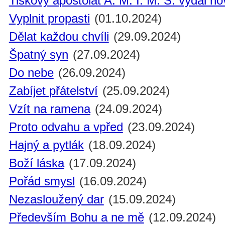
Tiskový apoštolát A. M. I. M. S. vydal n
Vyplnit propasti
(01.10.2024)
Dělat každou chvíli
(29.09.2024)
Špatný syn
(27.09.2024)
Do nebe
(26.09.2024)
Zabíjet přátelství
(25.09.2024)
Vzít na ramena
(24.09.2024)
Proto odvahu a vpřed
(23.09.2024)
Hajný a pytlák
(18.09.2024)
Boží láska
(17.09.2024)
Pořád smysl
(16.09.2024)
Nezasloužený dar
(15.09.2024)
Především Bohu a ne mě
(12.09.2024)