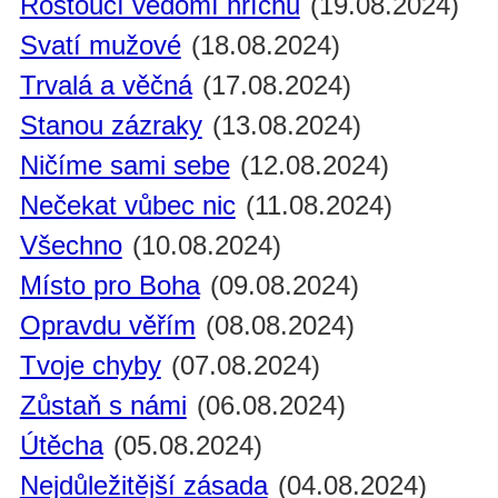
Rostoucí vědomí hříchu
(19.08.2024)
Svatí mužové
(18.08.2024)
Trvalá a věčná
(17.08.2024)
Stanou zázraky
(13.08.2024)
Ničíme sami sebe
(12.08.2024)
Nečekat vůbec nic
(11.08.2024)
Všechno
(10.08.2024)
Místo pro Boha
(09.08.2024)
Opravdu věřím
(08.08.2024)
Tvoje chyby
(07.08.2024)
Zůstaň s námi
(06.08.2024)
Útěcha
(05.08.2024)
Nejdůležitější zásada
(04.08.2024)