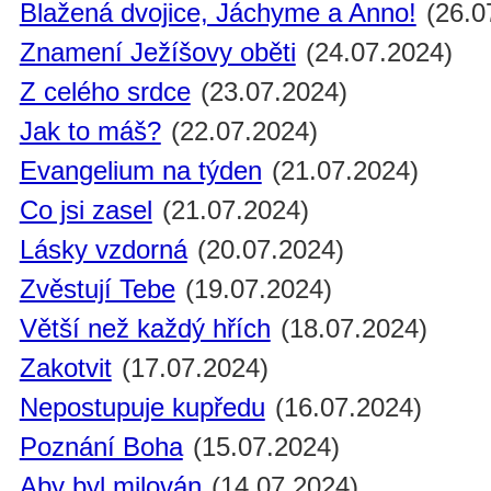
Blažená dvojice, Jáchyme a Anno!
(26.0
Znamení Ježíšovy oběti
(24.07.2024)
Z celého srdce
(23.07.2024)
Jak to máš?
(22.07.2024)
Evangelium na týden
(21.07.2024)
Co jsi zasel
(21.07.2024)
Lásky vzdorná
(20.07.2024)
Zvěstují Tebe
(19.07.2024)
Větší než každý hřích
(18.07.2024)
Zakotvit
(17.07.2024)
Nepostupuje kupředu
(16.07.2024)
Poznání Boha
(15.07.2024)
Aby byl milován
(14.07.2024)