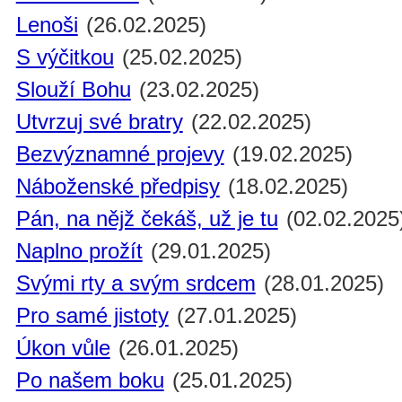
Lenoši
(26.02.2025)
S výčitkou
(25.02.2025)
Slouží Bohu
(23.02.2025)
Utvrzuj své bratry
(22.02.2025)
Bezvýznamné projevy
(19.02.2025)
Náboženské předpisy
(18.02.2025)
Pán, na nějž čekáš, už je tu
(02.02.2025
Naplno prožít
(29.01.2025)
Svými rty a svým srdcem
(28.01.2025)
Pro samé jistoty
(27.01.2025)
Úkon vůle
(26.01.2025)
Po našem boku
(25.01.2025)