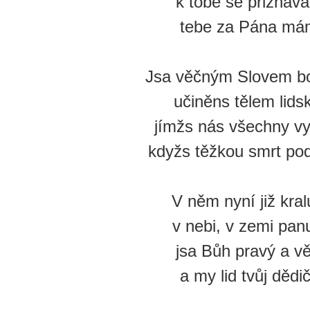
k tobě se přiznáv
tebe za Pána má
Jsa věčným Slovem b
učiněns tělem lids
jímžs nás všechny vy
kdyžs těžkou smrt pod
V něm nyní již kral
v nebi, v zemi pan
jsa Bůh pravý a v
a my lid tvůj dědi