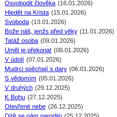
Osvobodit člověka
(16.01.2026)
Hledět na Krista
(15.01.2026)
Svoboda
(13.01.2026)
Bože náš, jenžs před věky
(11.01.2026)
Tatáž osoba
(09.01.2026)
Uměl je překonat
(08.01.2026)
V údolí
(07.01.2026)
Mudrci spěchají s dary
(06.01.2026)
S vědomím
(05.01.2026)
V druhých
(29.12.2025)
K Bohu
(27.12.2025)
Otevřené nebe
(26.12.2025)
Dítě se nám narodilo
(25.12.2025)