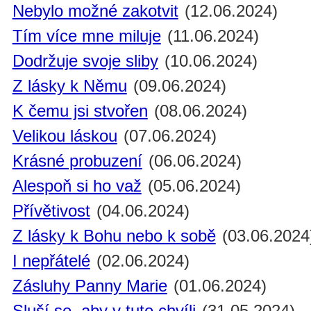
Nebylo možné zakotvit
(12.06.2024)
Tím více mne miluje
(11.06.2024)
Dodržuje svoje sliby
(10.06.2024)
Z lásky k Němu
(09.06.2024)
K čemu jsi stvořen
(08.06.2024)
Velikou láskou
(07.06.2024)
Krásné probuzení
(06.06.2024)
Alespoň si ho važ
(05.06.2024)
Přívětivost
(04.06.2024)
Z lásky k Bohu nebo k sobě
(03.06.2024
I nepřátelé
(02.06.2024)
Zásluhy Panny Marie
(01.06.2024)
Sluší se, aby v tuto chvíli
(31.05.2024)