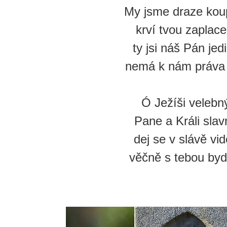
My jsme draze kou
krví tvou zaplace
ty jsi náš Pán jed
nemá k nám práva 
Ó Ježíši velebn
Pane a Králi slav
dej se v slávě vidě
věčně s tebou bydl