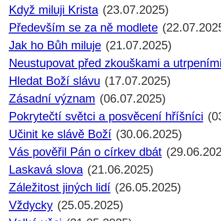
Když miluji Krista
(23.07.2025)
Především se za ně modlete
(22.07.202
Jak ho Bůh miluje
(21.07.2025)
Neustupovat před zkouškami a utrpením
Hledat Boží slávu
(17.07.2025)
Zásadní význam
(06.07.2025)
Pokrytečtí světci a posvěcení hříšníci
(0
Učinit ke slávě Boží
(30.06.2025)
Vás pověřil Pán o církev dbát
(29.06.202
Laskavá slova
(21.06.2025)
Záležitost jiných lidí
(26.05.2025)
Vždycky
(25.05.2025)