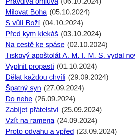
Pravdivá omluva
(06.10.2024)
Milovat Boha
(05.10.2024)
S vůlí Boží
(04.10.2024)
Před kým klekáš
(03.10.2024)
Na cestě ke spáse
(02.10.2024)
Tiskový apoštolát A. M. I. M. S. vydal n
Vyplnit propasti
(01.10.2024)
Dělat každou chvíli
(29.09.2024)
Špatný syn
(27.09.2024)
Do nebe
(26.09.2024)
Zabíjet přátelství
(25.09.2024)
Vzít na ramena
(24.09.2024)
Proto odvahu a vpřed
(23.09.2024)