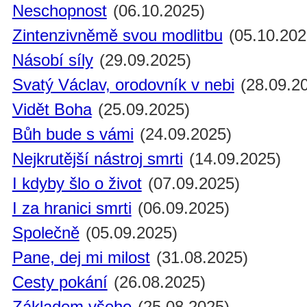
Neschopnost
(06.10.2025)
Zintenzivněmě svou modlitbu
(05.10.202
Násobí síly
(29.09.2025)
Svatý Václav, orodovník v nebi
(28.09.2
Vidět Boha
(25.09.2025)
Bůh bude s vámi
(24.09.2025)
Nejkrutější nástroj smrti
(14.09.2025)
I kdyby šlo o život
(07.09.2025)
I za hranici smrti
(06.09.2025)
Společně
(05.09.2025)
Pane, dej mi milost
(31.08.2025)
Cesty pokání
(26.08.2025)
Základem všeho
(25.08.2025)