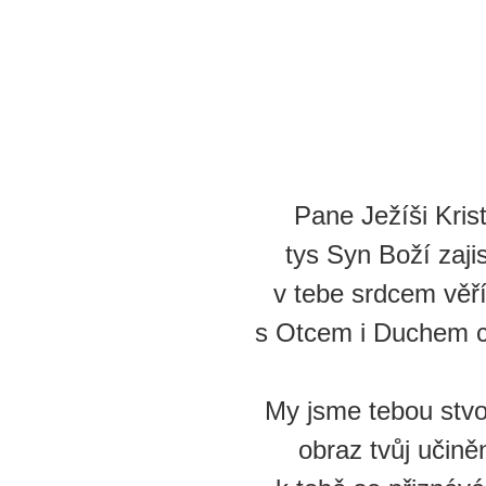
Pane Ježíši Kris
tys Syn Boží zajis
v tebe srdcem věř
s Otcem i Duchem c
My jsme tebou stvo
obraz tvůj učiněn