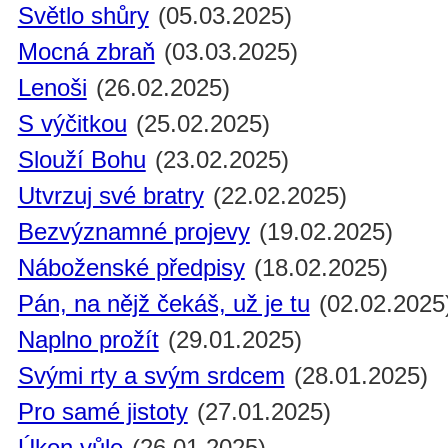
Světlo shůry
(05.03.2025)
Mocná zbraň
(03.03.2025)
Lenoši
(26.02.2025)
S výčitkou
(25.02.2025)
Slouží Bohu
(23.02.2025)
Utvrzuj své bratry
(22.02.2025)
Bezvýznamné projevy
(19.02.2025)
Náboženské předpisy
(18.02.2025)
Pán, na nějž čekáš, už je tu
(02.02.2025
Naplno prožít
(29.01.2025)
Svými rty a svým srdcem
(28.01.2025)
Pro samé jistoty
(27.01.2025)
Úkon vůle
(26.01.2025)