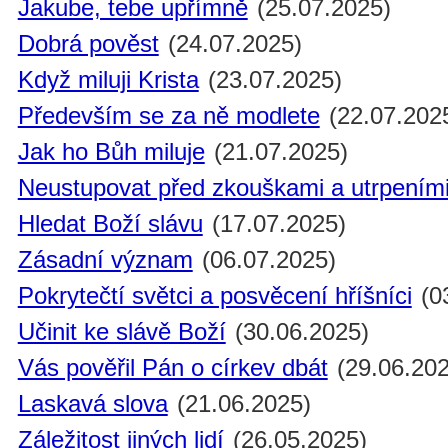
Jakube, tebe upřímně
(25.07.2025)
Dobrá pověst
(24.07.2025)
Když miluji Krista
(23.07.2025)
Především se za ně modlete
(22.07.202
Jak ho Bůh miluje
(21.07.2025)
Neustupovat před zkouškami a utrpením
Hledat Boží slávu
(17.07.2025)
Zásadní význam
(06.07.2025)
Pokrytečtí světci a posvěcení hříšníci
(0
Učinit ke slávě Boží
(30.06.2025)
Vás pověřil Pán o církev dbát
(29.06.202
Laskavá slova
(21.06.2025)
Záležitost jiných lidí
(26.05.2025)