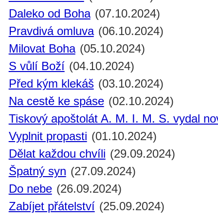
Daleko od Boha
(07.10.2024)
Pravdivá omluva
(06.10.2024)
Milovat Boha
(05.10.2024)
S vůlí Boží
(04.10.2024)
Před kým klekáš
(03.10.2024)
Na cestě ke spáse
(02.10.2024)
Tiskový apoštolát A. M. I. M. S. vydal n
Vyplnit propasti
(01.10.2024)
Dělat každou chvíli
(29.09.2024)
Špatný syn
(27.09.2024)
Do nebe
(26.09.2024)
Zabíjet přátelství
(25.09.2024)