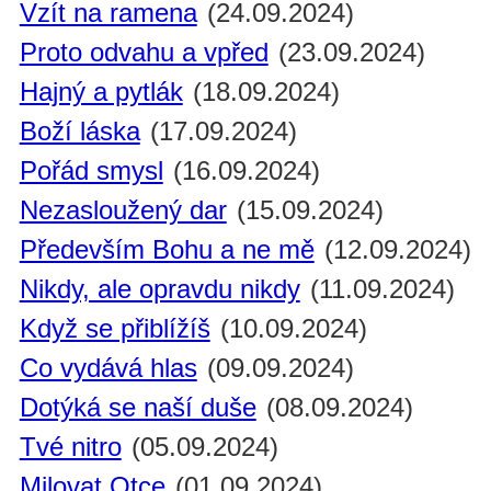
Vzít na ramena
(24.09.2024)
Proto odvahu a vpřed
(23.09.2024)
Hajný a pytlák
(18.09.2024)
Boží láska
(17.09.2024)
Pořád smysl
(16.09.2024)
Nezasloužený dar
(15.09.2024)
Především Bohu a ne mě
(12.09.2024)
Nikdy, ale opravdu nikdy
(11.09.2024)
Když se přiblížíš
(10.09.2024)
Co vydává hlas
(09.09.2024)
Dotýká se naší duše
(08.09.2024)
Tvé nitro
(05.09.2024)
Milovat Otce
(01.09.2024)