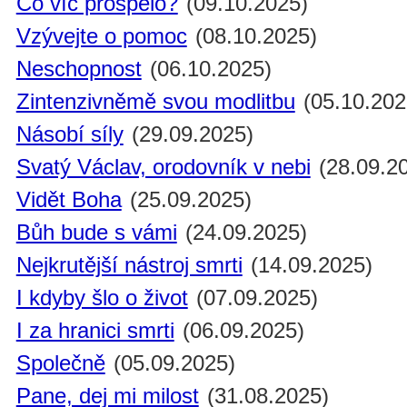
Co víc prospělo?
(09.10.2025)
Vzývejte o pomoc
(08.10.2025)
Neschopnost
(06.10.2025)
Zintenzivněmě svou modlitbu
(05.10.202
Násobí síly
(29.09.2025)
Svatý Václav, orodovník v nebi
(28.09.2
Vidět Boha
(25.09.2025)
Bůh bude s vámi
(24.09.2025)
Nejkrutější nástroj smrti
(14.09.2025)
I kdyby šlo o život
(07.09.2025)
I za hranici smrti
(06.09.2025)
Společně
(05.09.2025)
Pane, dej mi milost
(31.08.2025)