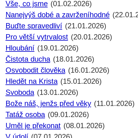
Vše, co jsme
(01.02.2026)
Nanejvýš dobé a zavrženíhodné
(22.01.
Buďte spravedliví
(21.01.2026)
Pro větší vytrvalost
(20.01.2026)
Hloubání
(19.01.2026)
Čistota ducha
(18.01.2026)
Osvobodit člověka
(16.01.2026)
Hledět na Krista
(15.01.2026)
Svoboda
(13.01.2026)
Bože náš, jenžs před věky
(11.01.2026)
Tatáž osoba
(09.01.2026)
Uměl je překonat
(08.01.2026)
V údolí
(07.01.2026)