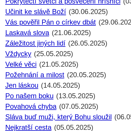
Pokrytečtí světci a posvěcení hříšníci
(0
Učinit ke slávě Boží
(30.06.2025)
Vás pověřil Pán o církev dbát
(29.06.202
Laskavá slova
(21.06.2025)
Záležitost jiných lidí
(26.05.2025)
Vždycky
(25.05.2025)
Velké věci
(21.05.2025)
Požehnání a milost
(20.05.2025)
Jen láskou
(14.05.2025)
Po našem boku
(13.05.2025)
Povahová chyba
(07.05.2025)
Sláva buď muži, který Bohu sloužil
(06.0
Nejkratší cesta
(05.05.2025)