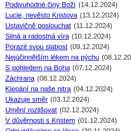
Podivuhodné činy Boží
(14.12.2024)
Lucie, nevěsto Kristova
(13.12.2024)
Ustavičně poslouchat
(11.12.2024)
Silná a radostná víra
(10.12.2024)
Porazit svou slabost
(09.12.2024)
Nejúčinnějším lékem na pýchu
(08.12.20
S pohledem na Boha
(07.12.2024)
Záchrana
(06.12.2024)
Klepání na naše nitra
(04.12.2024)
Ukazuje směr
(03.12.2024)
Umění rozlišovat
(02.12.2024)
V důvěrnosti s Kristem
(01.12.2024)
Odevzdávejme se lásce
(30.11.2024)