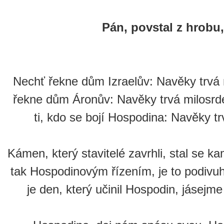
Pán, povstal z hrobu, 
Nechť řekne dům Izraelův: Navěky trvá 
řekne dům Áronův: Navěky trvá milosrde
ti, kdo se bojí Hospodina: Navěky tr
Kámen, který stavitelé zavrhli, stal se 
tak Hospodinovým řízením, je to podivuh
je den, který učinil Hospodin, jásejm