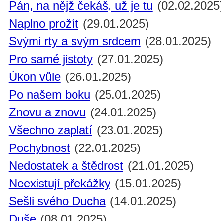
Pán, na nějž čekáš, už je tu
(02.02.2025
Naplno prožít
(29.01.2025)
Svými rty a svým srdcem
(28.01.2025)
Pro samé jistoty
(27.01.2025)
Úkon vůle
(26.01.2025)
Po našem boku
(25.01.2025)
Znovu a znovu
(24.01.2025)
Všechno zaplatí
(23.01.2025)
Pochybnost
(22.01.2025)
Nedostatek a štědrost
(21.01.2025)
Neexistují překážky
(15.01.2025)
Sešli svého Ducha
(14.01.2025)
Duše
(08.01.2025)