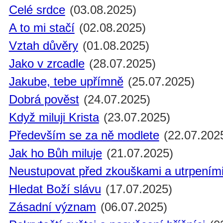
Celé srdce
(03.08.2025)
A to mi stačí
(02.08.2025)
Vztah důvěry
(01.08.2025)
Jako v zrcadle
(28.07.2025)
Jakube, tebe upřímně
(25.07.2025)
Dobrá pověst
(24.07.2025)
Když miluji Krista
(23.07.2025)
Především se za ně modlete
(22.07.202
Jak ho Bůh miluje
(21.07.2025)
Neustupovat před zkouškami a utrpením
Hledat Boží slávu
(17.07.2025)
Zásadní význam
(06.07.2025)