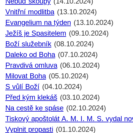
Nebuď skoupý
(14.10.2024)
Vnitřní modlitba
(13.10.2024)
Evangelium na týden
(13.10.2024)
Ježíš je Spasitelem
(09.10.2024)
Boží služebník
(08.10.2024)
Daleko od Boha
(07.10.2024)
Pravdivá omluva
(06.10.2024)
Milovat Boha
(05.10.2024)
S vůlí Boží
(04.10.2024)
Před kým klekáš
(03.10.2024)
Na cestě ke spáse
(02.10.2024)
Tiskový apoštolát A. M. I. M. S. vydal n
Vyplnit propasti
(01.10.2024)