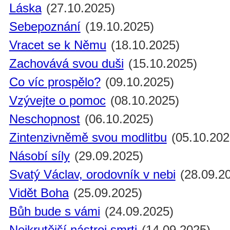
Láska
(27.10.2025)
Sebepoznání
(19.10.2025)
Vracet se k Němu
(18.10.2025)
Zachovává svou duši
(15.10.2025)
Co víc prospělo?
(09.10.2025)
Vzývejte o pomoc
(08.10.2025)
Neschopnost
(06.10.2025)
Zintenzivněmě svou modlitbu
(05.10.202
Násobí síly
(29.09.2025)
Svatý Václav, orodovník v nebi
(28.09.2
Vidět Boha
(25.09.2025)
Bůh bude s vámi
(24.09.2025)
Nejkrutější nástroj smrti
(14.09.2025)