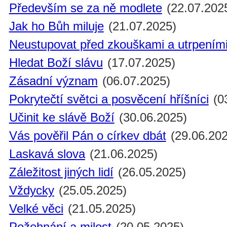
Především se za ně modlete
(22.07.202
Jak ho Bůh miluje
(21.07.2025)
Neustupovat před zkouškami a utrpením
Hledat Boží slávu
(17.07.2025)
Zásadní význam
(06.07.2025)
Pokrytečtí světci a posvěcení hříšníci
(0
Učinit ke slávě Boží
(30.06.2025)
Vás pověřil Pán o církev dbát
(29.06.202
Laskavá slova
(21.06.2025)
Záležitost jiných lidí
(26.05.2025)
Vždycky
(25.05.2025)
Velké věci
(21.05.2025)
Požehnání a milost
(20.05.2025)