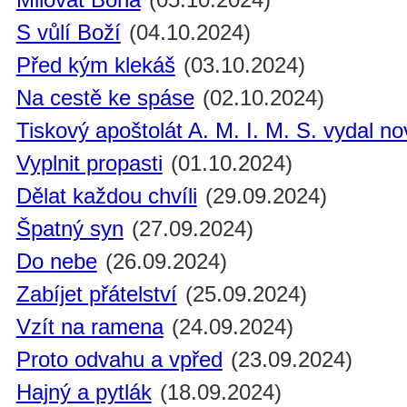
S vůlí Boží
(04.10.2024)
Před kým klekáš
(03.10.2024)
Na cestě ke spáse
(02.10.2024)
Tiskový apoštolát A. M. I. M. S. vydal n
Vyplnit propasti
(01.10.2024)
Dělat každou chvíli
(29.09.2024)
Špatný syn
(27.09.2024)
Do nebe
(26.09.2024)
Zabíjet přátelství
(25.09.2024)
Vzít na ramena
(24.09.2024)
Proto odvahu a vpřed
(23.09.2024)
Hajný a pytlák
(18.09.2024)