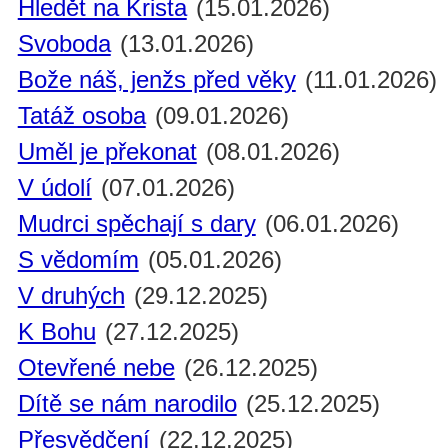
Hledět na Krista
(15.01.2026)
Svoboda
(13.01.2026)
Bože náš, jenžs před věky
(11.01.2026)
Tatáž osoba
(09.01.2026)
Uměl je překonat
(08.01.2026)
V údolí
(07.01.2026)
Mudrci spěchají s dary
(06.01.2026)
S vědomím
(05.01.2026)
V druhých
(29.12.2025)
K Bohu
(27.12.2025)
Otevřené nebe
(26.12.2025)
Dítě se nám narodilo
(25.12.2025)
Přesvědčení
(22.12.2025)