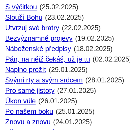
S výčitkou
(25.02.2025)
Slouží Bohu
(23.02.2025)
Utvrzuj své bratry
(22.02.2025)
Bezvýznamné projevy
(19.02.2025)
Náboženské předpisy
(18.02.2025)
Pán, na nějž čekáš, už je tu
(02.02.2025
Naplno prožít
(29.01.2025)
Svými rty a svým srdcem
(28.01.2025)
Pro samé jistoty
(27.01.2025)
Úkon vůle
(26.01.2025)
Po našem boku
(25.01.2025)
Znovu a znovu
(24.01.2025)