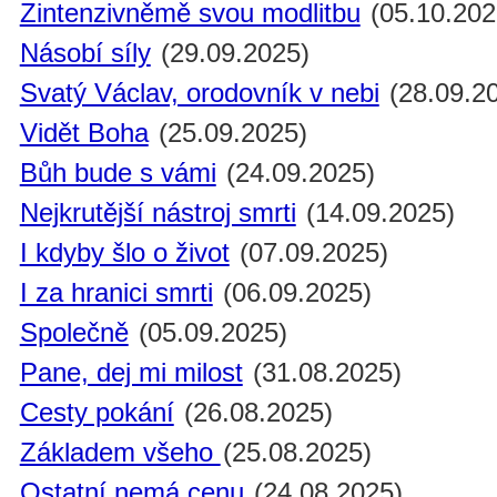
Zintenzivněmě svou modlitbu
(05.10.202
Násobí síly
(29.09.2025)
Svatý Václav, orodovník v nebi
(28.09.2
Vidět Boha
(25.09.2025)
Bůh bude s vámi
(24.09.2025)
Nejkrutější nástroj smrti
(14.09.2025)
I kdyby šlo o život
(07.09.2025)
I za hranici smrti
(06.09.2025)
Společně
(05.09.2025)
Pane, dej mi milost
(31.08.2025)
Cesty pokání
(26.08.2025)
Základem všeho
(25.08.2025)
Ostatní nemá cenu
(24.08.2025)