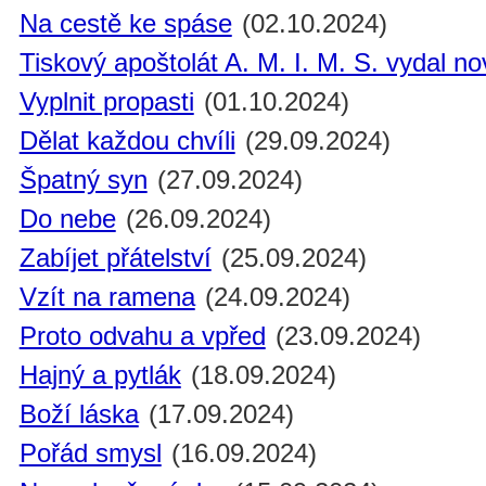
Na cestě ke spáse
(02.10.2024)
Tiskový apoštolát A. M. I. M. S. vydal n
Vyplnit propasti
(01.10.2024)
Dělat každou chvíli
(29.09.2024)
Špatný syn
(27.09.2024)
Do nebe
(26.09.2024)
Zabíjet přátelství
(25.09.2024)
Vzít na ramena
(24.09.2024)
Proto odvahu a vpřed
(23.09.2024)
Hajný a pytlák
(18.09.2024)
Boží láska
(17.09.2024)
Pořád smysl
(16.09.2024)