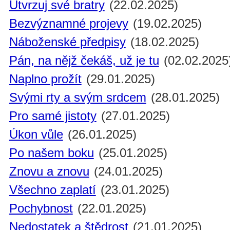
Utvrzuj své bratry
(22.02.2025)
Bezvýznamné projevy
(19.02.2025)
Náboženské předpisy
(18.02.2025)
Pán, na nějž čekáš, už je tu
(02.02.2025
Naplno prožít
(29.01.2025)
Svými rty a svým srdcem
(28.01.2025)
Pro samé jistoty
(27.01.2025)
Úkon vůle
(26.01.2025)
Po našem boku
(25.01.2025)
Znovu a znovu
(24.01.2025)
Všechno zaplatí
(23.01.2025)
Pochybnost
(22.01.2025)
Nedostatek a štědrost
(21.01.2025)