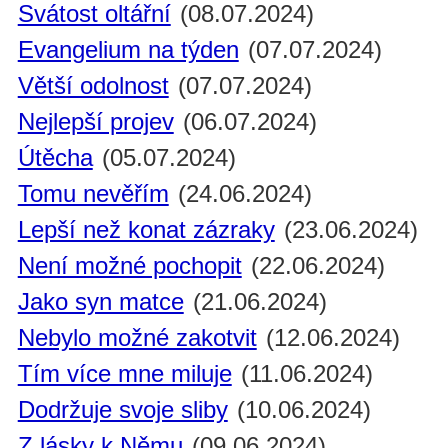
Svátost oltářní
(08.07.2024)
Evangelium na týden
(07.07.2024)
Větší odolnost
(07.07.2024)
Nejlepší projev
(06.07.2024)
Útěcha
(05.07.2024)
Tomu nevěřím
(24.06.2024)
Lepší než konat zázraky
(23.06.2024)
Není možné pochopit
(22.06.2024)
Jako syn matce
(21.06.2024)
Nebylo možné zakotvit
(12.06.2024)
Tím více mne miluje
(11.06.2024)
Dodržuje svoje sliby
(10.06.2024)
Z lásky k Němu
(09.06.2024)