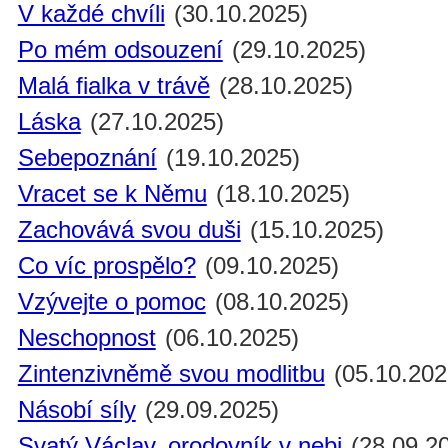
V každé chvíli
(30.10.2025)
Po mém odsouzení
(29.10.2025)
Malá fialka v trávě
(28.10.2025)
Láska
(27.10.2025)
Sebepoznání
(19.10.2025)
Vracet se k Němu
(18.10.2025)
Zachovává svou duši
(15.10.2025)
Co víc prospělo?
(09.10.2025)
Vzývejte o pomoc
(08.10.2025)
Neschopnost
(06.10.2025)
Zintenzivněmě svou modlitbu
(05.10.202
Násobí síly
(29.09.2025)
Svatý Václav, orodovník v nebi
(28.09.2