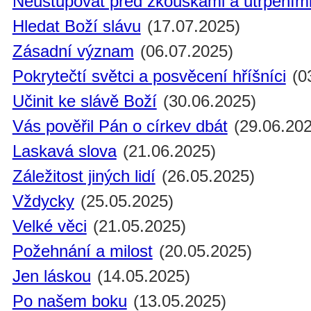
Neustupovat před zkouškami a utrpením
Hledat Boží slávu
(17.07.2025)
Zásadní význam
(06.07.2025)
Pokrytečtí světci a posvěcení hříšníci
(0
Učinit ke slávě Boží
(30.06.2025)
Vás pověřil Pán o církev dbát
(29.06.202
Laskavá slova
(21.06.2025)
Záležitost jiných lidí
(26.05.2025)
Vždycky
(25.05.2025)
Velké věci
(21.05.2025)
Požehnání a milost
(20.05.2025)
Jen láskou
(14.05.2025)
Po našem boku
(13.05.2025)