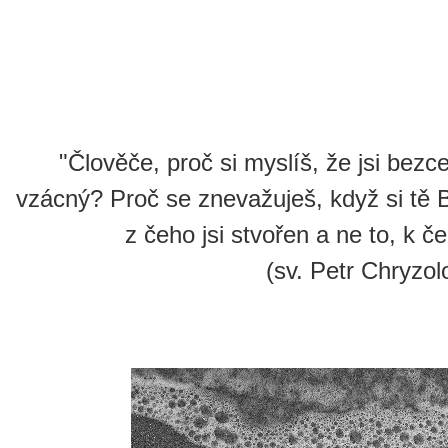
"Člověče, proč si myslíš, že jsi bezc
vzácný? Proč se znevažuješ, když si tě B
z čeho jsi stvořen a ne to, k č
(sv. Petr Chryzol