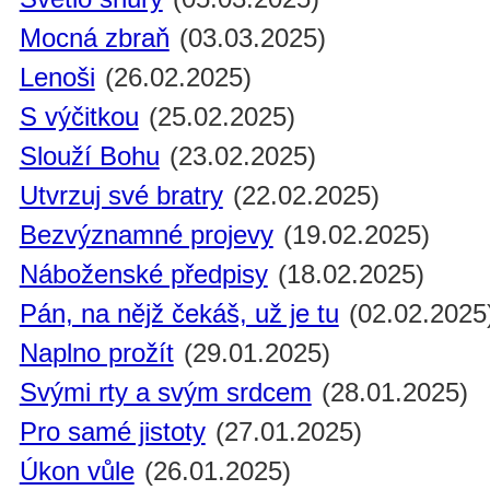
Mocná zbraň
(03.03.2025)
Lenoši
(26.02.2025)
S výčitkou
(25.02.2025)
Slouží Bohu
(23.02.2025)
Utvrzuj své bratry
(22.02.2025)
Bezvýznamné projevy
(19.02.2025)
Náboženské předpisy
(18.02.2025)
Pán, na nějž čekáš, už je tu
(02.02.2025
Naplno prožít
(29.01.2025)
Svými rty a svým srdcem
(28.01.2025)
Pro samé jistoty
(27.01.2025)
Úkon vůle
(26.01.2025)