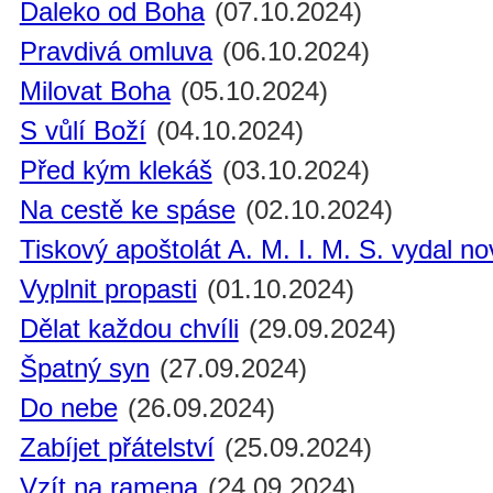
Daleko od Boha
(07.10.2024)
Pravdivá omluva
(06.10.2024)
Milovat Boha
(05.10.2024)
S vůlí Boží
(04.10.2024)
Před kým klekáš
(03.10.2024)
Na cestě ke spáse
(02.10.2024)
Tiskový apoštolát A. M. I. M. S. vydal n
Vyplnit propasti
(01.10.2024)
Dělat každou chvíli
(29.09.2024)
Špatný syn
(27.09.2024)
Do nebe
(26.09.2024)
Zabíjet přátelství
(25.09.2024)
Vzít na ramena
(24.09.2024)