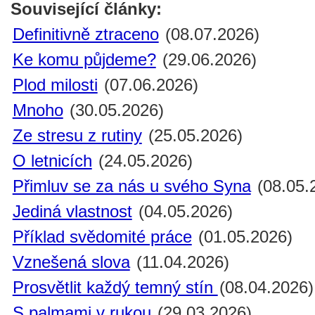
Související články:
Definitivně ztraceno
(08.07.2026)
Ke komu půjdeme?
(29.06.2026)
Plod milosti
(07.06.2026)
Mnoho
(30.05.2026)
Ze stresu z rutiny
(25.05.2026)
O letnicích
(24.05.2026)
Přimluv se za nás u svého Syna
(08.05.
Jediná vlastnost
(04.05.2026)
Příklad svědomité práce
(01.05.2026)
Vznešená slova
(11.04.2026)
Prosvětlit každý temný stín
(08.04.2026)
S palmami v rukou
(29.03.2026)