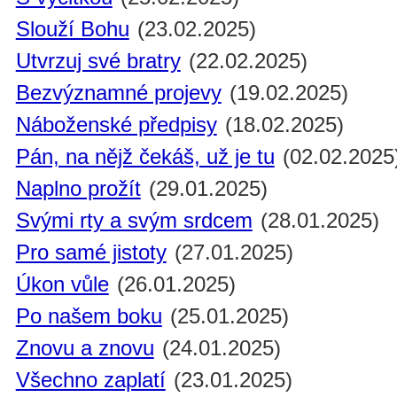
Slouží Bohu
(23.02.2025)
Utvrzuj své bratry
(22.02.2025)
Bezvýznamné projevy
(19.02.2025)
Náboženské předpisy
(18.02.2025)
Pán, na nějž čekáš, už je tu
(02.02.2025
Naplno prožít
(29.01.2025)
Svými rty a svým srdcem
(28.01.2025)
Pro samé jistoty
(27.01.2025)
Úkon vůle
(26.01.2025)
Po našem boku
(25.01.2025)
Znovu a znovu
(24.01.2025)
Všechno zaplatí
(23.01.2025)