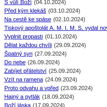
S vůlí Boží
(04.10.2024)
Před kým klekáš
(03.10.2024)
Na cestě ke spáse
(02.10.2024)
Tiskový apoštolát A. M. I. M. S. vydal n
Vyplnit propasti
(01.10.2024)
Dělat každou chvíli
(29.09.2024)
Špatný syn
(27.09.2024)
Do nebe
(26.09.2024)
Zabíjet přátelství
(25.09.2024)
Vzít na ramena
(24.09.2024)
Proto odvahu a vpřed
(23.09.2024)
Hajný a pytlák
(18.09.2024)
Boží láska
(17.09.2024)