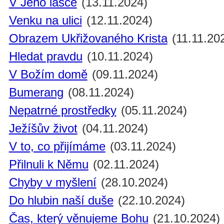
V Jeho lásce
(13.11.2024)
Venku na ulici
(12.11.2024)
Obrazem Ukřižovaného Krista
(11.11.20
Hledat pravdu
(10.11.2024)
V Božím domě
(09.11.2024)
Bumerang
(08.11.2024)
Nepatrné prostředky
(05.11.2024)
Ježíšův život
(04.11.2024)
V to, co přijímáme
(03.11.2024)
Přilnuli k Němu
(02.11.2024)
Chyby v myšlení
(28.10.2024)
Do hlubin naší duše
(22.10.2024)
Čas, který věnujeme Bohu
(21.10.2024)