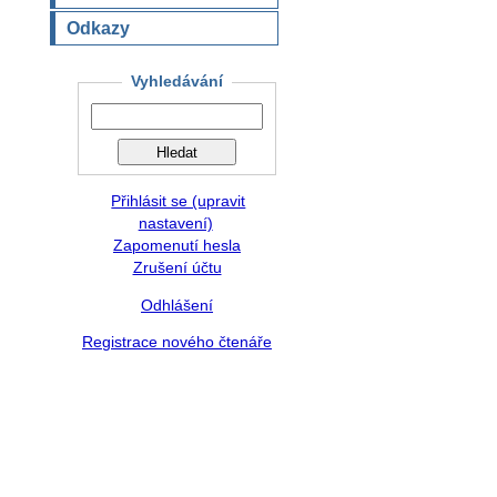
Odkazy
Vyhledávání
Přihlásit se (upravit
nastavení)
Zapomenutí hesla
Zrušení účtu
Odhlášení
Registrace nového čtenáře