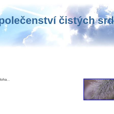
polečenství čistých srd
oha...