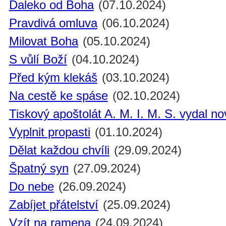
Daleko od Boha
(07.10.2024)
Pravdivá omluva
(06.10.2024)
Milovat Boha
(05.10.2024)
S vůlí Boží
(04.10.2024)
Před kým klekáš
(03.10.2024)
Na cestě ke spáse
(02.10.2024)
Tiskový apoštolát A. M. I. M. S. vydal n
Vyplnit propasti
(01.10.2024)
Dělat každou chvíli
(29.09.2024)
Špatný syn
(27.09.2024)
Do nebe
(26.09.2024)
Zabíjet přátelství
(25.09.2024)
Vzít na ramena
(24.09.2024)