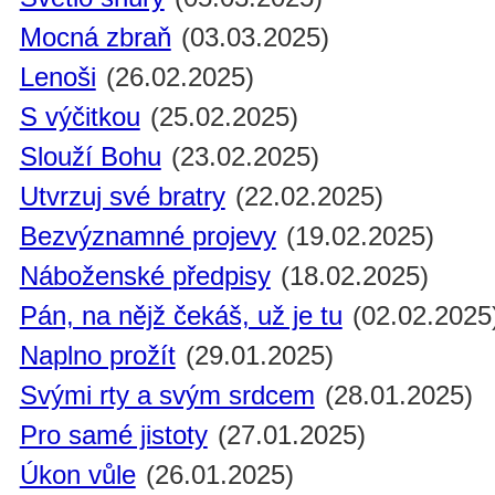
Mocná zbraň
(03.03.2025)
Lenoši
(26.02.2025)
S výčitkou
(25.02.2025)
Slouží Bohu
(23.02.2025)
Utvrzuj své bratry
(22.02.2025)
Bezvýznamné projevy
(19.02.2025)
Náboženské předpisy
(18.02.2025)
Pán, na nějž čekáš, už je tu
(02.02.2025
Naplno prožít
(29.01.2025)
Svými rty a svým srdcem
(28.01.2025)
Pro samé jistoty
(27.01.2025)
Úkon vůle
(26.01.2025)