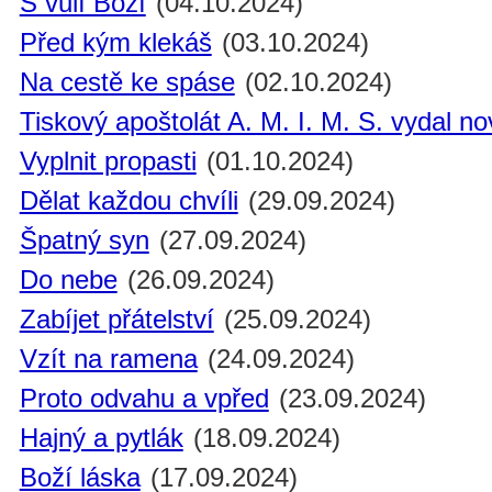
S vůlí Boží
(04.10.2024)
Před kým klekáš
(03.10.2024)
Na cestě ke spáse
(02.10.2024)
Tiskový apoštolát A. M. I. M. S. vydal n
Vyplnit propasti
(01.10.2024)
Dělat každou chvíli
(29.09.2024)
Špatný syn
(27.09.2024)
Do nebe
(26.09.2024)
Zabíjet přátelství
(25.09.2024)
Vzít na ramena
(24.09.2024)
Proto odvahu a vpřed
(23.09.2024)
Hajný a pytlák
(18.09.2024)
Boží láska
(17.09.2024)