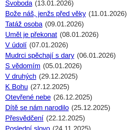
Svoboda
(13.01.2026)
Bože náš, jenžs před věky
(11.01.2026)
Tatáž osoba
(09.01.2026)
Uměl je překonat
(08.01.2026)
V údolí
(07.01.2026)
Mudrci spěchají s dary
(06.01.2026)
S vědomím
(05.01.2026)
V druhých
(29.12.2025)
K Bohu
(27.12.2025)
Otevřené nebe
(26.12.2025)
Dítě se nám narodilo
(25.12.2025)
Přesvědčení
(22.12.2025)
Poslední slovo
(24.11.2025)