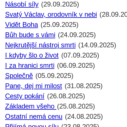
Násobí síly
(29.09.2025)
Svatý Václav, orodovník v nebi
(28.09.2
Vidět Boha
(25.09.2025)
Bůh bude s vámi
(24.09.2025)
Nejkrutější nástroj smrti
(14.09.2025)
I kdyby šlo o život
(07.09.2025)
I za hranici smrti
(06.09.2025)
Společně
(05.09.2025)
Pane, dej mi milost
(31.08.2025)
Cesty pokání
(26.08.2025)
Základem všeho
(25.08.2025)
Ostatní nemá cenu
(24.08.2025)
Přijímá novou sílu
(23.08.2025)