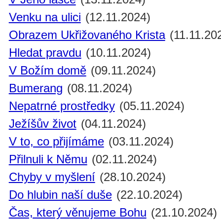
Venku na ulici
(12.11.2024)
Obrazem Ukřižovaného Krista
(11.11.20
Hledat pravdu
(10.11.2024)
V Božím domě
(09.11.2024)
Bumerang
(08.11.2024)
Nepatrné prostředky
(05.11.2024)
Ježíšův život
(04.11.2024)
V to, co přijímáme
(03.11.2024)
Přilnuli k Němu
(02.11.2024)
Chyby v myšlení
(28.10.2024)
Do hlubin naší duše
(22.10.2024)
Čas, který věnujeme Bohu
(21.10.2024)