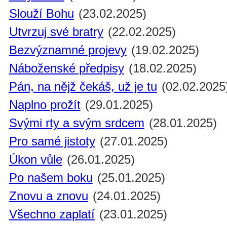
Slouží Bohu
(23.02.2025)
Utvrzuj své bratry
(22.02.2025)
Bezvýznamné projevy
(19.02.2025)
Náboženské předpisy
(18.02.2025)
Pán, na nějž čekáš, už je tu
(02.02.2025
Naplno prožít
(29.01.2025)
Svými rty a svým srdcem
(28.01.2025)
Pro samé jistoty
(27.01.2025)
Úkon vůle
(26.01.2025)
Po našem boku
(25.01.2025)
Znovu a znovu
(24.01.2025)
Všechno zaplatí
(23.01.2025)