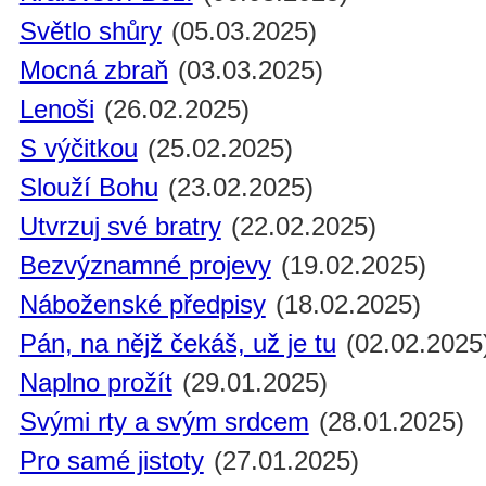
Světlo shůry
(05.03.2025)
Mocná zbraň
(03.03.2025)
Lenoši
(26.02.2025)
S výčitkou
(25.02.2025)
Slouží Bohu
(23.02.2025)
Utvrzuj své bratry
(22.02.2025)
Bezvýznamné projevy
(19.02.2025)
Náboženské předpisy
(18.02.2025)
Pán, na nějž čekáš, už je tu
(02.02.2025
Naplno prožít
(29.01.2025)
Svými rty a svým srdcem
(28.01.2025)
Pro samé jistoty
(27.01.2025)