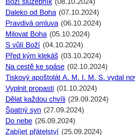
Boží služebník
(08.10.2024)
Daleko od Boha
(07.10.2024)
Pravdivá omluva
(06.10.2024)
Milovat Boha
(05.10.2024)
S vůlí Boží
(04.10.2024)
Před kým klekáš
(03.10.2024)
Na cestě ke spáse
(02.10.2024)
Tiskový apoštolát A. M. I. M. S. vydal n
Vyplnit propasti
(01.10.2024)
Dělat každou chvíli
(29.09.2024)
Špatný syn
(27.09.2024)
Do nebe
(26.09.2024)
Zabíjet přátelství
(25.09.2024)