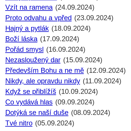
Vzít na ramena
(24.09.2024)
Proto odvahu a vpřed
(23.09.2024)
Hajný a pytlák
(18.09.2024)
Boží láska
(17.09.2024)
Pořád smysl
(16.09.2024)
Nezasloužený dar
(15.09.2024)
Především Bohu a ne mě
(12.09.2024)
Nikdy, ale opravdu nikdy
(11.09.2024)
Když se přiblížíš
(10.09.2024)
Co vydává hlas
(09.09.2024)
Dotýká se naší duše
(08.09.2024)
Tvé nitro
(05.09.2024)