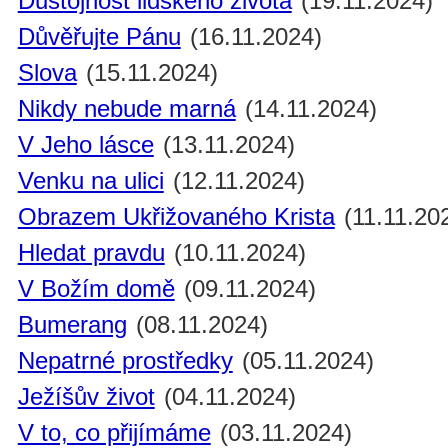
Důstojnost lidského života
(19.11.2024)
Důvěřujte Pánu
(16.11.2024)
Slova
(15.11.2024)
Nikdy nebude marná
(14.11.2024)
V Jeho lásce
(13.11.2024)
Venku na ulici
(12.11.2024)
Obrazem Ukřižovaného Krista
(11.11.20
Hledat pravdu
(10.11.2024)
V Božím domě
(09.11.2024)
Bumerang
(08.11.2024)
Nepatrné prostředky
(05.11.2024)
Ježíšův život
(04.11.2024)
V to, co přijímáme
(03.11.2024)