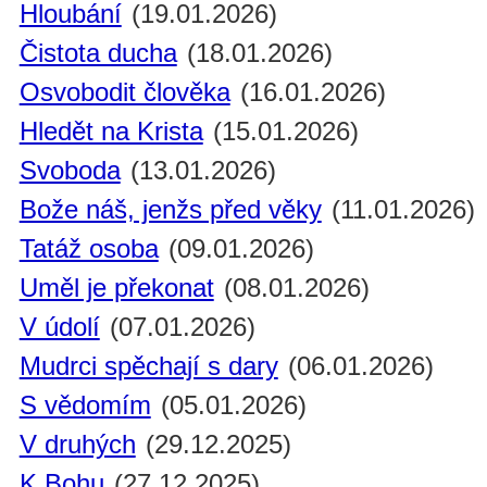
Hloubání
(19.01.2026)
Čistota ducha
(18.01.2026)
Osvobodit člověka
(16.01.2026)
Hledět na Krista
(15.01.2026)
Svoboda
(13.01.2026)
Bože náš, jenžs před věky
(11.01.2026)
Tatáž osoba
(09.01.2026)
Uměl je překonat
(08.01.2026)
V údolí
(07.01.2026)
Mudrci spěchají s dary
(06.01.2026)
S vědomím
(05.01.2026)
V druhých
(29.12.2025)
K Bohu
(27.12.2025)