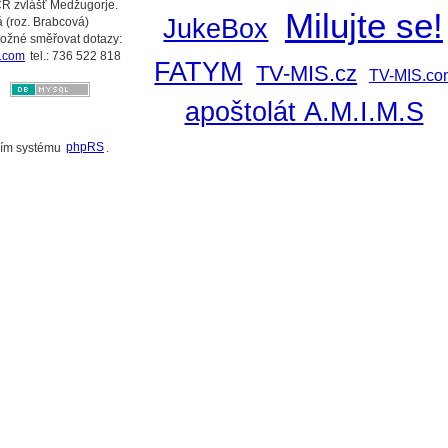
ČR zvlášť Medžugorje.
Milujte se!
JukeBox
 (roz. Brabcová)
možné směřovat dotazy:
.com
tel.: 736 522 818
FATYM
TV-MIS.cz
TV-MIS.co
apoštolát A.M.I.M.S
ním systému
phpRS
.