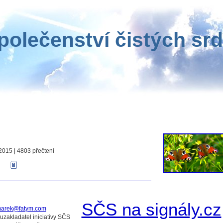
polečenství čistých srd
2015 | 4803 přečtení
:
SČS na signály.cz
arek@fatym.com
luzakladatel iniciativy SČS