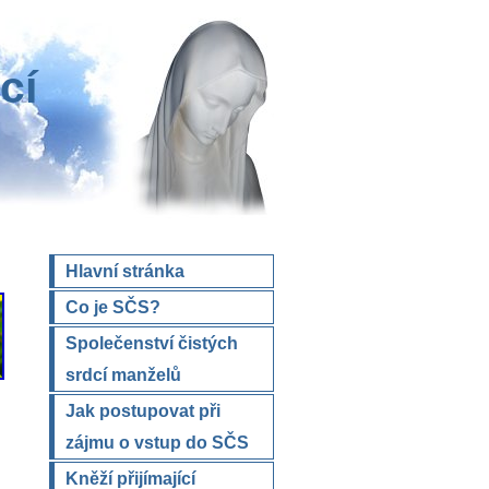
cí
Hlavní stránka
Co je SČS?
Společenství čistých
srdcí manželů
Jak postupovat při
zájmu o vstup do SČS
Kněží přijímající