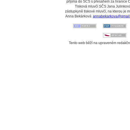
přijímá do SČS s přesahem za hranice 
Tisková mluvčí SČS Jana Julinková
zástupkyně tiskové mluvčí, na kterou je 
Anna Bekárková
annabekarkova@gmail
Tento web běží na upraveném redakč