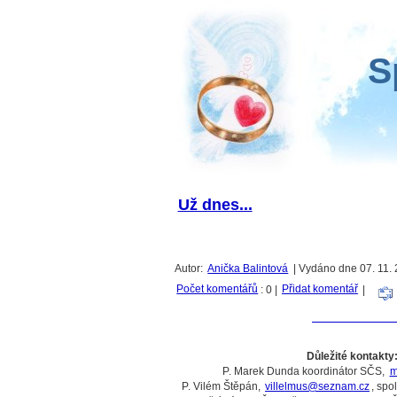
S
Už dnes...
Autor:
Anička Balintová
| Vydáno dne 07. 11. 
Počet komentářů
: 0 |
Přidat komentář
|
Důležité kontakty
P. Marek Dunda koordinátor SČS,
m
P. Vilém Štěpán,
villelmus@seznam.cz
, spo