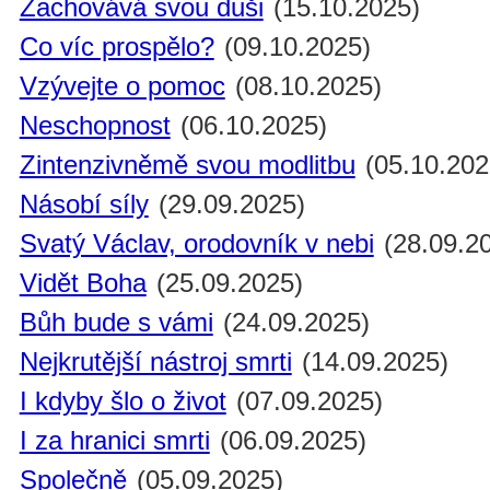
Zachovává svou duši
(15.10.2025)
Co víc prospělo?
(09.10.2025)
Vzývejte o pomoc
(08.10.2025)
Neschopnost
(06.10.2025)
Zintenzivněmě svou modlitbu
(05.10.202
Násobí síly
(29.09.2025)
Svatý Václav, orodovník v nebi
(28.09.2
Vidět Boha
(25.09.2025)
Bůh bude s vámi
(24.09.2025)
Nejkrutější nástroj smrti
(14.09.2025)
I kdyby šlo o život
(07.09.2025)
I za hranici smrti
(06.09.2025)
Společně
(05.09.2025)