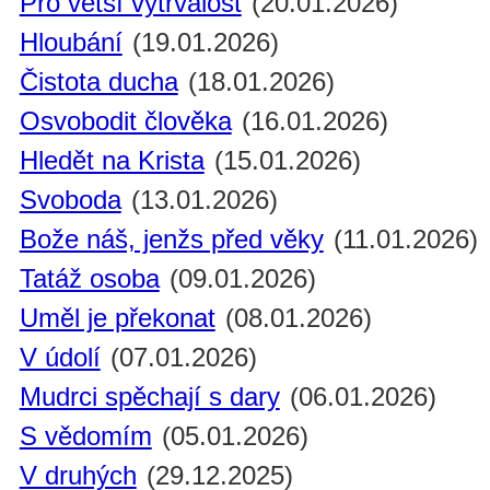
Pro větší vytrvalost
(20.01.2026)
Hloubání
(19.01.2026)
Čistota ducha
(18.01.2026)
Osvobodit člověka
(16.01.2026)
Hledět na Krista
(15.01.2026)
Svoboda
(13.01.2026)
Bože náš, jenžs před věky
(11.01.2026)
Tatáž osoba
(09.01.2026)
Uměl je překonat
(08.01.2026)
V údolí
(07.01.2026)
Mudrci spěchají s dary
(06.01.2026)
S vědomím
(05.01.2026)
V druhých
(29.12.2025)