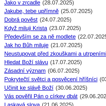
Jako v zrcadle
(28.07.2025)
Jakube, tebe upřímně
(25.07.2025)
Dobrá pověst
(24.07.2025)
Když miluji Krista
(23.07.2025)
Především se za ně modlete
(22.07.202
Jak ho Bůh miluje
(21.07.2025)
Neustupovat před zkouškami a utrpením
Hledat Boží slávu
(17.07.2025)
Zásadní význam
(06.07.2025)
Pokrytečtí světci a posvěcení hříšníci
(0
Učinit ke slávě Boží
(30.06.2025)
Vás pověřil Pán o církev dbát
(29.06.202
Laskavá slova
(21.06.2025)