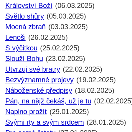
Království Boží
(06.03.2025)
Světlo shůry
(05.03.2025)
Mocná zbraň
(03.03.2025)
Lenoši
(26.02.2025)
S výčitkou
(25.02.2025)
Slouží Bohu
(23.02.2025)
Utvrzuj své bratry
(22.02.2025)
Bezvýznamné projevy
(19.02.2025)
Náboženské předpisy
(18.02.2025)
Pán, na nějž čekáš, už je tu
(02.02.2025
Naplno prožít
(29.01.2025)
Svými rty a svým srdcem
(28.01.2025)